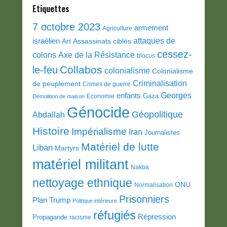
Etiquettes
7 octobre 2023
armement
Agriculture
attaques de
israélien
Art
Assassinats ciblés
cessez-
colons
Axe de la Résistance
blocus
Collabos
le-feu
colonialisme
Colonialisme
Criminalisation
de peuplement
Crimes de guerre
Georges
enfants
Gaza
Economie
Démolition de maison
Génocide
Géopolitique
Abdallah
Histoire
Impérialisme
Iran
Journalistes
Matériel de lutte
Liban
Martyrs
matériel militant
Nakba
nettoyage ethnique
ONU
Normalisation
Prisonniers
Plan Trump
Politique intérieure
réfugiés
Répression
Propagande
racisme