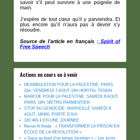
savoir s’il peut survivre à une poignée de
main.
J’espère de tout cœur qu’il y parviendra. Et
plus encore qu’il n’aura pas à devoir s’y
résoudre.
Source de l’article en français :
Spirit of
Free Speech
Actions en cours ou à venir
DEAMBULATION POUR LA PALESTINE, PARIS
20e, VENDREDI 7 AOUT 19H HOPITAL TENON
MARCHE POUR LA PALESTINE, SAMEDI 8 AOUT,
PARIS 19H, METRO PARMENTIER
STOP AU GENOCIDE, MARSEILLE SAMEDI 8
AOUT, 18H00, PORTE D’AIX
183.465 € EN UNE JOURNEE
Revue Al Awda : « TRANSFORMER LA PRISON EN
ECOLE DE LA REVOLUTION »
« Gaza au bord d’un temps incertain » – Les écrits