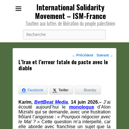
International Solidarity
Movement – ISM-France
Soutien aux luttes de libération du peuple palestinien
Recherche
Navigation
←
Précédent
Suivant
→
L’Iran et l’erreur fatale du pacte avec le
des
diable
posts
Facebook
Twitter
Bluesky
Karim,
BettBeat Media
,
14 juin 2026.
–
J’ai
écouté aujourd’hui le
monologue
d’Alon
Mizrahi qui se demande, avec une frustration
frôlant l’angoisse : «
Pourquoi négocier avec
le Mal ? »
Cette question m’a interpellé, car
elle aborde avec franchise un sujet que la