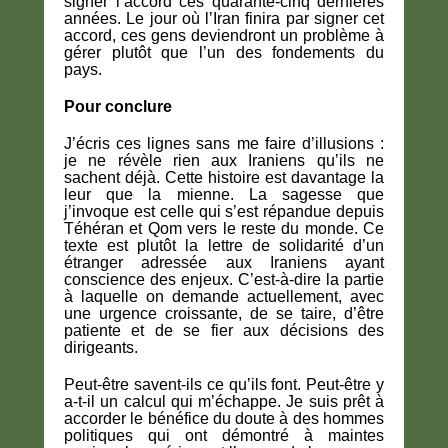
signer l’accord ces quarante-cinq dernières
années. Le jour où l’Iran finira par signer cet
accord, ces gens deviendront un problème à
gérer plutôt que l’un des fondements du
pays.
Pour conclure
J’écris ces lignes sans me faire d’illusions :
je ne révèle rien aux Iraniens qu’ils ne
sachent déjà. Cette histoire est davantage la
leur que la mienne. La sagesse que
j’invoque est celle qui s’est répandue depuis
Téhéran et Qom vers le reste du monde. Ce
texte est plutôt la lettre de solidarité d’un
étranger adressée aux Iraniens ayant
conscience des enjeux. C’est-à-dire la partie
à laquelle on demande actuellement, avec
une urgence croissante, de se taire, d’être
patiente et de se fier aux décisions des
dirigeants.
Peut-être savent-ils ce qu’ils font. Peut-être y
a-t-il un calcul qui m’échappe. Je suis prêt à
accorder le bénéfice du doute à des hommes
politiques qui ont démontré à maintes