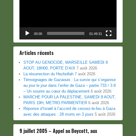
00:00
01:49:31
Articles récents
STOP AU GENOCIDE, MARSEILLE SAMEDI 8
AOUT, 18H00, PORTE D’AIX
7 août 2026
La résurrection du Hezbollah
7 août 2026
Témoignages de Gazaouis : La survie qui s’organise
au jour le jour dans l’enfer de Gaza – partie 733 / 3.8
– Un sourire au cœur du déplacement
6 août 2026
MARCHE POUR LA PALESTINE, SAMEDI 8 AOUT,
PARIS 19H, METRO PARMENTIER
6 août 2026
Réponse d’Israël à l’accord de cessez-le-feu à Gaza
avec des attaques : 28 morts en 3 jours
5 août 2026
9 juillet 2005 – Appel au Boycott, aux