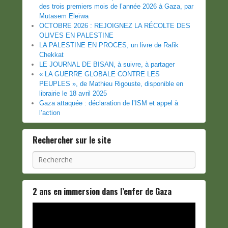
des trois premiers mois de l’année 2026 à Gaza, par
Mutasem Eleïwa
OCTOBRE 2026 : REJOIGNEZ LA RÉCOLTE DES
OLIVES EN PALESTINE
LA PALESTINE EN PROCES, un livre de Rafik
Chekkat
LE JOURNAL DE BISAN, à suivre, à partager
« LA GUERRE GLOBALE CONTRE LES
PEUPLES », de Mathieu Rigouste, disponible en
librairie le 18 avril 2025
Gaza attaquée : déclaration de l’ISM et appel à
l’action
Rechercher sur le site
Recherche
2 ans en immersion dans l’enfer de Gaza
Lecteur
vidéo