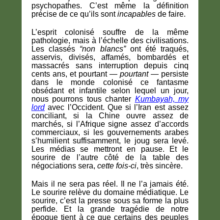
psychopathes. C’est même la définition
précise de ce qu’ils sont
incapables
de faire.
L’esprit colonisé souffre de la même
pathologie, mais à l’échelle des civilisations.
Les classés
“non blancs”
ont été traqués,
asservis, divisés, affamés, bombardés et
massacrés sans interruption depuis cinq
cents ans, et pourtant —
pourtant
— persiste
dans le monde colonisé ce fantasme
obsédant et infantile selon lequel un jour,
nous pourrons tous chanter
Kumbayah, my
lord
avec l’Occident. Que si l’Iran est assez
conciliant, si la Chine ouvre assez de
marchés, si l’Afrique signe assez d’accords
commerciaux, si les gouvernements arabes
s’humilient suffisamment, le joug sera levé.
Les médias se mettront en pause. Et le
sourire de l’autre côté de la table des
négociations sera,
cette fois-ci
, très sincère.
Mais il ne sera pas réel. Il ne l’a jamais été.
Le sourire relève du domaine médiatique. Le
sourire, c’est la presse sous sa forme la plus
perfide. Et la grande tragédie de notre
époque tient à ce que certains des peuples