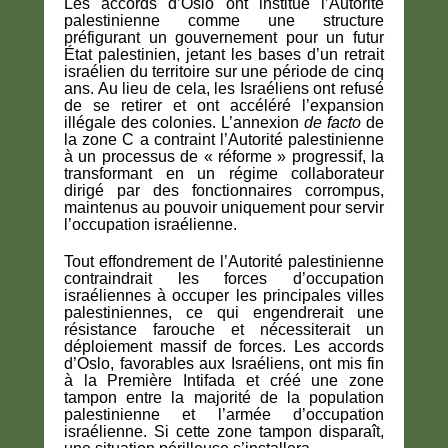
Les accords d’Oslo ont institué l’Autorité
palestinienne comme une structure
préfigurant un gouvernement pour un futur
État palestinien, jetant les bases d’un retrait
israélien du territoire sur une période de cinq
ans. Au lieu de cela, les Israéliens ont refusé
de se retirer et ont accéléré l’expansion
illégale des colonies. L’annexion
de facto
de
la zone C a contraint l’Autorité palestinienne
à un processus de « réforme » progressif, la
transformant en un régime collaborateur
dirigé par des fonctionnaires corrompus,
maintenus au pouvoir uniquement pour servir
l’occupation israélienne.
Tout effondrement de l’Autorité palestinienne
contraindrait les forces d’occupation
israéliennes à occuper les principales villes
palestiniennes, ce qui engendrerait une
résistance farouche et nécessiterait un
déploiement massif de forces. Les accords
d’Oslo, favorables aux Israéliens, ont mis fin
à la Première Intifada et créé une zone
tampon entre la majorité de la population
palestinienne et l’armée d’occupation
israélienne. Si cette zone tampon disparaît,