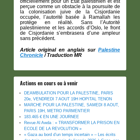
officiellement pour un État palestinien et est
perçue comme un obstacle à la poursuite de
la colonisation juive de la Cisjordanie
occupée, l’autorité basée à Ramallah les
protège en réalité. Sans l’Autorité
palestinienne et les accords d’Oslo, le front
de Cisjordanie s’embrasera d’une ampleur
sans précédent.
Article original en anglais sur
Palestine
Chronicle
/ Traduction MR
Actions en cours ou à venir
DEAMBULATION POUR LA PALESTINE, PARIS
20e, VENDREDI 7 AOUT 19H HOPITAL TENON
MARCHE POUR LA PALESTINE, SAMEDI 8 AOUT,
PARIS 19H, METRO PARMENTIER
183.465 € EN UNE JOURNEE
Revue Al Awda : « TRANSFORMER LA PRISON EN
ECOLE DE LA REVOLUTION »
« Gaza au bord d’un temps incertain » – Les écrits