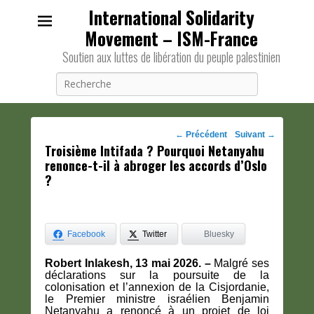
International Solidarity
Movement – ISM-France
Soutien aux luttes de libération du peuple palestinien
Recherche
Navigation
←
Précédent
Suivant
→
Troisième Intifada ? Pourquoi Netanyahu
des
renonce-t-il à abroger les accords d’Oslo
posts
?
Facebook
Twitter
Bluesky
Robert Inlakesh, 13 mai 2026. –
Malgré ses
déclarations sur la poursuite de la
colonisation et l’annexion de la Cisjordanie,
le Premier ministre israélien Benjamin
Netanyahu a renoncé à un projet de loi