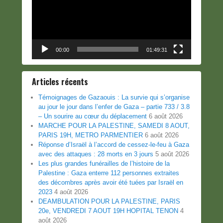
00:00
01:49:31
Articles récents
Témoignages de Gazaouis : La survie qui s’organise
au jour le jour dans l’enfer de Gaza – partie 733 / 3.8
– Un sourire au cœur du déplacement
6 août 2026
MARCHE POUR LA PALESTINE, SAMEDI 8 AOUT,
PARIS 19H, METRO PARMENTIER
6 août 2026
Réponse d’Israël à l’accord de cessez-le-feu à Gaza
avec des attaques : 28 morts en 3 jours
5 août 2026
Les plus grandes funérailles de l’histoire de la
Palestine : Gaza enterre 112 personnes extraites
des décombres après avoir été tuées par Israël en
2023
4 août 2026
DEAMBULATION POUR LA PALESTINE, PARIS
20e, VENDREDI 7 AOUT 19H HOPITAL TENON
4
août 2026