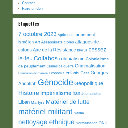
Contact
Faire un don
Etiquettes
7 octobre 2023
armement
Agriculture
attaques de
israélien
Art
Assassinats ciblés
cessez-
colons
Axe de la Résistance
blocus
Collabos
le-feu
colonialisme
Colonialisme
Criminalisation
de peuplement
Crimes de guerre
Georges
enfants
Gaza
Economie
Démolition de maison
Génocide
Géopolitique
Abdallah
Histoire
Impérialisme
Iran
Journalistes
Matériel de lutte
Liban
Martyrs
matériel militant
Nakba
nettoyage ethnique
ONU
Normalisation