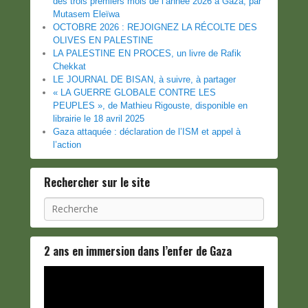
des trois premiers mois de l’année 2026 à Gaza, par
Mutasem Eleïwa
OCTOBRE 2026 : REJOIGNEZ LA RÉCOLTE DES
OLIVES EN PALESTINE
LA PALESTINE EN PROCES, un livre de Rafik
Chekkat
LE JOURNAL DE BISAN, à suivre, à partager
« LA GUERRE GLOBALE CONTRE LES
PEUPLES », de Mathieu Rigouste, disponible en
librairie le 18 avril 2025
Gaza attaquée : déclaration de l’ISM et appel à
l’action
Rechercher sur le site
Recherche
2 ans en immersion dans l’enfer de Gaza
Lecteur
vidéo