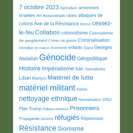
7 octobre 2023
armement
Agriculture
attaques de
israélien
Art
Assassinats ciblés
cessez-
colons
Axe de la Résistance
blocus
Collabos
le-feu
colonialisme
Colonialisme
Criminalisation
de peuplement
Crimes de guerre
Georges
enfants
Gaza
Economie
Démolition de maison
Génocide
Géopolitique
Abdallah
Histoire
Impérialisme
Iran
Journalistes
Matériel de lutte
Liban
Martyrs
matériel militant
Nakba
nettoyage ethnique
ONU
Normalisation
Prisonniers
Plan Trump
Politique intérieure
réfugiés
Répression
Propagande
racisme
Résistance
Sionisme