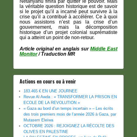
Netanyahu finira par quitter le pouvoir. Mais
la véritable question historique est de savoir
si le projet qu’il a incarné peut survivre à la
crise qu’il a contribué à accélérer. Ce à quoi
nous assistons n’est pas la crise d’un
gouvernement, mais la décomposition
historique d’un projet colonial suprématiste
qui a atteint un point de non-retour.
Article original en anglais sur
Middle East
Monitor
/ Traduction MR
Actions en cours ou à venir
183.465 € EN UNE JOURNEE
Revue Al Awda : « TRANSFORMER LA PRISON EN
ECOLE DE LA REVOLUTION »
« Gaza au bord d’un temps incertain » – Les écrits
des trois premiers mois de l’année 2026 à Gaza, par
Mutasem Eleïwa
OCTOBRE 2026 : REJOIGNEZ LA RÉCOLTE DES
OLIVES EN PALESTINE