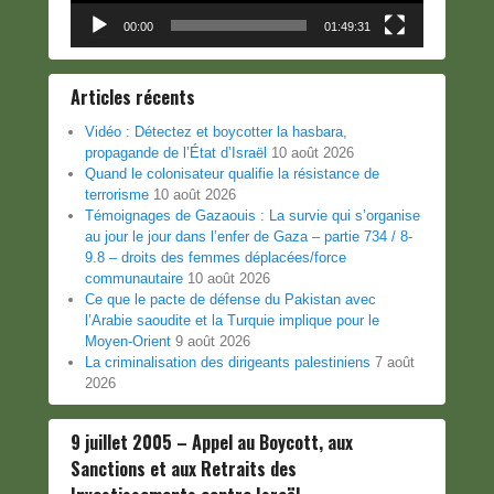
00:00
01:49:31
Articles récents
Vidéo : Détectez et boycotter la hasbara,
propagande de l’État d’Israël
10 août 2026
Quand le colonisateur qualifie la résistance de
terrorisme
10 août 2026
Témoignages de Gazaouis : La survie qui s’organise
au jour le jour dans l’enfer de Gaza – partie 734 / 8-
9.8 – droits des femmes déplacées/force
communautaire
10 août 2026
Ce que le pacte de défense du Pakistan avec
l’Arabie saoudite et la Turquie implique pour le
Moyen-Orient
9 août 2026
La criminalisation des dirigeants palestiniens
7 août
2026
9 juillet 2005 – Appel au Boycott, aux
Sanctions et aux Retraits des