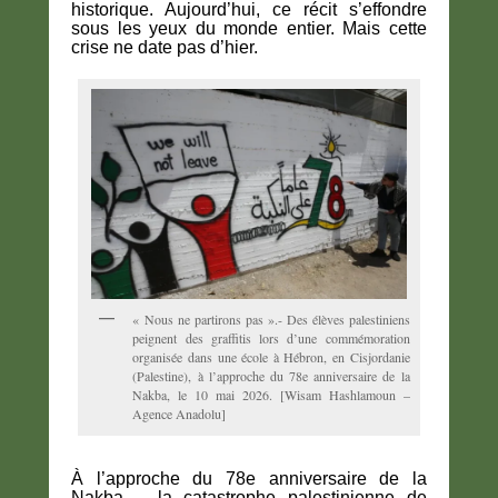
historique. Aujourd’hui, ce récit s’effondre
sous les yeux du monde entier. Mais cette
crise ne date pas d’hier.
« Nous ne partirons pas ».- Des élèves palestiniens
peignent des graffitis lors d’une commémoration
organisée dans une école à Hébron, en Cisjordanie
(Palestine), à ​​l’approche du 78e anniversaire de la
Nakba, le 10 mai 2026. [Wisam Hashlamoun –
Agence Anadolu]
À l’approche du 78e anniversaire de la
Nakba – la catastrophe palestinienne de