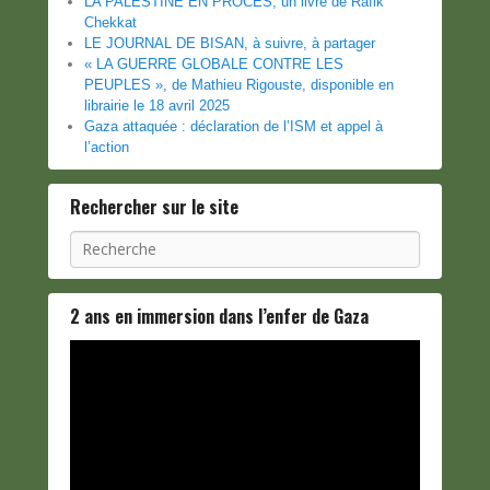
LA PALESTINE EN PROCES, un livre de Rafik
Chekkat
LE JOURNAL DE BISAN, à suivre, à partager
« LA GUERRE GLOBALE CONTRE LES
PEUPLES », de Mathieu Rigouste, disponible en
librairie le 18 avril 2025
Gaza attaquée : déclaration de l’ISM et appel à
l’action
Rechercher sur le site
Recherche
2 ans en immersion dans l’enfer de Gaza
Lecteur
vidéo