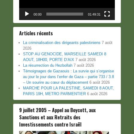
00:00
01:49:31
Articles récents
La criminalisation des dirigeants palestiniens
7 août
2026
STOP AU GENOCIDE, MARSEILLE SAMEDI 8
AOUT, 18H00, PORTE D’AIX
7 août 2026
La résurrection du Hezbollah
7 août 2026
Témoignages de Gazaouis : La survie qui s’organise
au jour le jour dans l’enfer de Gaza – partie 733 / 3.8
– Un sourire au cœur du déplacement
6 août 2026
MARCHE POUR LA PALESTINE, SAMEDI 8 AOUT,
PARIS 19H, METRO PARMENTIER
6 août 2026
9 juillet 2005 – Appel au Boycott, aux
Sanctions et aux Retraits des
Investissements contre Israël