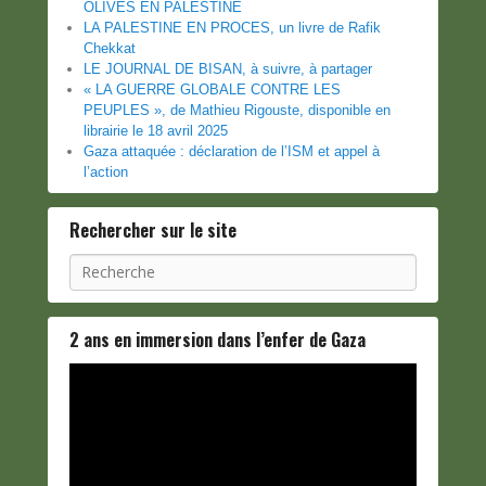
OLIVES EN PALESTINE
LA PALESTINE EN PROCES, un livre de Rafik
Chekkat
LE JOURNAL DE BISAN, à suivre, à partager
« LA GUERRE GLOBALE CONTRE LES
PEUPLES », de Mathieu Rigouste, disponible en
librairie le 18 avril 2025
Gaza attaquée : déclaration de l’ISM et appel à
l’action
Rechercher sur le site
Recherche
2 ans en immersion dans l’enfer de Gaza
Lecteur
vidéo