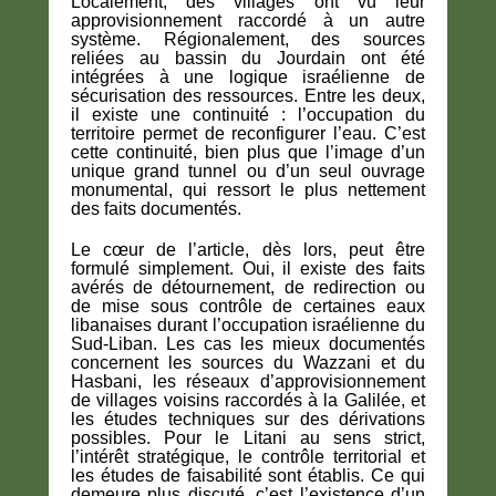
Localement, des villages ont vu leur
approvisionnement raccordé à un autre
système. Régionalement, des sources
reliées au bassin du Jourdain ont été
intégrées à une logique israélienne de
sécurisation des ressources. Entre les deux,
il existe une continuité : l’occupation du
territoire permet de reconfigurer l’eau. C’est
cette continuité, bien plus que l’image d’un
unique grand tunnel ou d’un seul ouvrage
monumental, qui ressort le plus nettement
des faits documentés.
Le cœur de l’article, dès lors, peut être
formulé simplement. Oui, il existe des faits
avérés de détournement, de redirection ou
de mise sous contrôle de certaines eaux
libanaises durant l’occupation israélienne du
Sud-Liban. Les cas les mieux documentés
concernent les sources du Wazzani et du
Hasbani, les réseaux d’approvisionnement
de villages voisins raccordés à la Galilée, et
les études techniques sur des dérivations
possibles. Pour le Litani au sens strict,
l’intérêt stratégique, le contrôle territorial et
les études de faisabilité sont établis. Ce qui
demeure plus discuté, c’est l’existence d’un