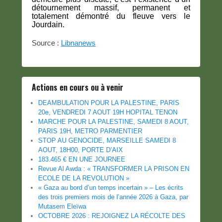
détournement massif, permanent et
totalement démontré du fleuve vers le
Jourdain.
Source :
Libnanews
Actions en cours ou à venir
DEAMBULATION POUR LA PALESTINE, PARIS
20e, VENDREDI 7 AOUT 19H HOPITAL TENON
MARCHE POUR LA PALESTINE, SAMEDI 8 AOUT,
PARIS 19H, METRO PARMENTIER
STOP AU GENOCIDE, MARSEILLE SAMEDI 8
AOUT, 18H00, PORTE D’AIX
183.465 € EN UNE JOURNEE
Revue Al Awda : « TRANSFORMER LA PRISON EN
ECOLE DE LA REVOLUTION »
« Gaza au bord d’un temps incertain » – Les écrits
des trois premiers mois de l’année 2026 à Gaza, par
Mutasem Eleïwa
OCTOBRE 2026 : REJOIGNEZ LA RÉCOLTE DES