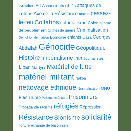
attaques de
israélien
Art
Assassinats ciblés
cessez-
colons
Axe de la Résistance
blocus
Collabos
le-feu
colonialisme
Colonialisme
Criminalisation
de peuplement
Crimes de guerre
Georges
enfants
Gaza
Economie
Démolition de maison
Génocide
Géopolitique
Abdallah
Histoire
Impérialisme
Iran
Journalistes
Matériel de lutte
Liban
Martyrs
matériel militant
Nakba
nettoyage ethnique
ONU
Normalisation
Prisonniers
Plan Trump
Politique intérieure
réfugiés
Répression
Propagande
racisme
solidarité
Résistance
Sionisme
Torture
échange de prisonniers