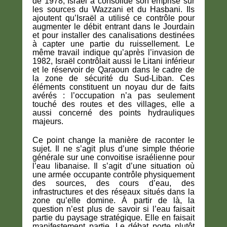
de 1978, Israël a consolidé son emprise sur
les sources du Wazzani et du Hasbani. Ils
ajoutent qu’Israël a utilisé ce contrôle pour
augmenter le débit entrant dans le Jourdain
et pour installer des canalisations destinées
à capter une partie du ruissellement. Le
même travail indique qu’après l’invasion de
1982, Israël contrôlait aussi le Litani inférieur
et le réservoir de Qaraoun dans le cadre de
la zone de sécurité du Sud-Liban. Ces
éléments constituent un noyau dur de faits
avérés : l’occupation n’a pas seulement
touché des routes et des villages, elle a
aussi concerné des points hydrauliques
majeurs.
Ce point change la manière de raconter le
sujet. Il ne s’agit plus d’une simple théorie
générale sur une convoitise israélienne pour
l’eau libanaise. Il s’agit d’une situation où
une armée occupante contrôle physiquement
des sources, des cours d’eau, des
infrastructures et des réseaux situés dans la
zone qu’elle domine. À partir de là, la
question n’est plus de savoir si l’eau faisait
partie du paysage stratégique. Elle en faisait
manifestement partie. Le débat porte plutôt