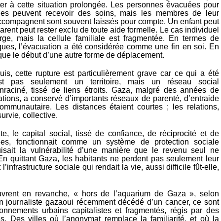
ter à cette situation prolongée. Les personnes évacuées pour
les peuvent recevoir des soins, mais les membres de leur
 accompagnent sont souvent laissés pour compte. Un enfant peut
parent peut rester exclu de toute aide formelle. Le cas individuel
rge, mais la cellule familiale est fragmentée. En termes de
iques, l’évacuation a été considérée comme une fin en soi. En
t que le début d’une autre forme de déplacement.
is, cette rupture est particulièrement grave car ce qui a été
st pas seulement un territoire, mais un réseau social
raciné, tissé de liens étroits. Gaza, malgré des années de
ations, a conservé d’importants réseaux de parenté, d’entraide
ommunautaire. Les distances étaient courtes ; les relations,
urvie, collective.
e, le capital social, tissé de confiance, de réciprocité et de
es, fonctionnait comme un système de protection sociale
duisait la vulnérabilité d’une manière que le revenu seul ne
 En quittant Gaza, les habitants ne perdent pas seulement leur
 l’infrastructure sociale qui rendait la vie, aussi difficile fût-elle,
uvrent en revanche, « hors de l’aquarium de Gaza », selon
un journaliste gazaoui récemment décédé d’un cancer, ce sont
onnements urbains capitalistes et fragmentés, régis par des
s. Des villes où l’anonymat remplace la familiarité, et où la