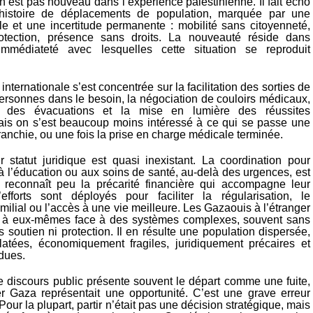
est pas nouveau dans l’expérience palestinienne. Il fait écho
istoire de déplacements de population, marquée par une
lle et une incertitude permanente : mobilité sans citoyenneté,
otection, présence sans droits. La nouveauté réside dans
’immédiateté avec lesquelles cette situation se reproduit
ternationale s’est concentrée sur la facilitation des sorties de
ersonnes dans le besoin, la négociation de couloirs médicaux,
on des évacuations et la mise en lumière des réussites
Mais on s’est beaucoup moins intéressé à ce qui se passe une
 franchie, ou une fois la prise en charge médicale terminée.
r statut juridique est quasi inexistant. La coordination pour
 à l’éducation ou aux soins de santé, au-delà des urgences, est
n reconnaît peu la précarité financière qui accompagne leur
efforts sont déployés pour faciliter la régularisation, le
ilial ou l’accès à une vie meilleure. Les Gazaouis à l’étranger
és à eux-mêmes face à des systèmes complexes, souvent sans
s soutien ni protection. Il en résulte une population dispersée,
latées, économiquement fragiles, juridiquement précaires et
dues.
le discours public présente souvent le départ comme une fuite,
r Gaza représentait une opportunité. C’est une grave erreur
 Pour la plupart, partir n’était pas une décision stratégique, mais