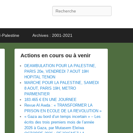
Recherche
-Palestine
Archives : 2001-2021
Actions en cours ou à venir
DEAMBULATION POUR LA PALESTINE,
PARIS 20e, VENDREDI 7 AOUT 19H
HOPITAL TENON
MARCHE POUR LA PALESTINE, SAMEDI
8 AOUT, PARIS 19H, METRO
PARMENTIER
183.465 € EN UNE JOURNEE
Revue Al Awda : « TRANSFORMER LA
PRISON EN ECOLE DE LA REVOLUTION »
« Gaza au bord d’un temps incertain » – Les
écrits des trois premiers mois de l’année
2026 à Gaza, par Mutasem Eleïwa