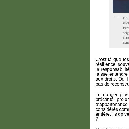
Dès 
reto
tran
soig
déro
demi
C’est là que le
résilience, souv
la responsabilité
laisse entendre 
aux droits. Or, 
pas de reconstru
Le danger plus 
précarité prol
d’appartenance. I
considérés comm
entière. Ils doi
?