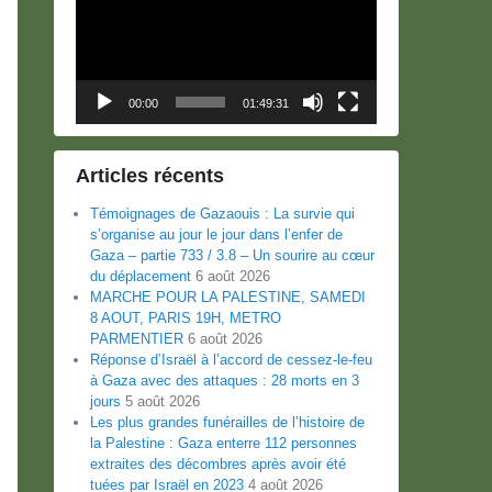
00:00
01:49:31
Articles récents
Témoignages de Gazaouis : La survie qui
s’organise au jour le jour dans l’enfer de
Gaza – partie 733 / 3.8 – Un sourire au cœur
du déplacement
6 août 2026
MARCHE POUR LA PALESTINE, SAMEDI
8 AOUT, PARIS 19H, METRO
PARMENTIER
6 août 2026
Réponse d’Israël à l’accord de cessez-le-feu
à Gaza avec des attaques : 28 morts en 3
jours
5 août 2026
Les plus grandes funérailles de l’histoire de
la Palestine : Gaza enterre 112 personnes
extraites des décombres après avoir été
tuées par Israël en 2023
4 août 2026