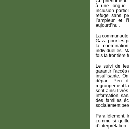
Ce phénomène n’
à une longue h
inclusion partie
refuge sans pr
l’ampleur et l
aujourd’hui.
La communauté in
Gaza pour les p
la coordinati
individuelles. 
fois la frontière
Le suivi de leu
garantir l’accès
insuffisante. O
départ. Peu d’
regroupement fam
sont ainsi livr
information, san
des familles éc
socialement per
Parallèlement, 
comme si quitte
d’interprétation.