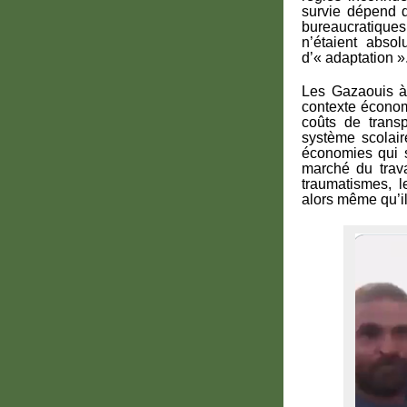
survie dépend d
bureaucratiques,
n’étaient absol
d’« adaptation ».
Les Gazaouis à 
contexte économi
coûts de trans
système scolaire
économies qui 
marché du travai
traumatismes, le
alors même qu’il