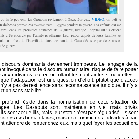
qu’ils le peuvent, les Gazaouis reviennent à Gaza. Sur cette
VIDEO
, on voit le
ur de bébés prématurés évacués vers l’Égypte pendant la guerre. Les enfants ont été
sférés dans les premières semaines de la guerre, lorsque l’hôpital où ils étaient
nés a été encerclé par l’armée israélienne. Leur retour auprès de leurs familles se
ule au milieu de l’incertitude dans une bande de Gaza dévastée par deux ans et
 de guerre.
s discours dominants deviennent trompeurs. Le langage de la
ent invoqué dans le discours humanitaire, risque de faire porter
 aux individus tout en occultant les contraintes structurelles. Il
que l’adaptation est une question d’effort, plutôt que d’accès
il n’y a pas de résilience sans reconnaissance juridique. Il n’y a
ction sans stabilité.
profond réside dans la normalisation de cette situation de
ongée. Les Gazaouis sont maintenus en vie, mais privés
ls sont accueillis, mais leur statut n’est pas régularisé. Ils sont
e des cas humanitaires, mais non comme des individus à part
vent attendre de rentrer chez eux, mais quel foyer les accueillera