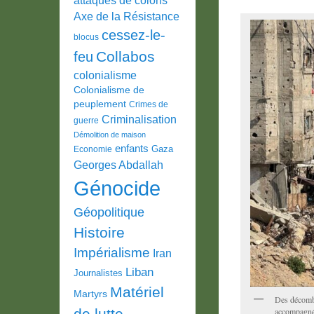
Axe de la Résistance
cessez-le-
blocus
Collabos
feu
colonialisme
Colonialisme de
peuplement
Crimes de
Criminalisation
guerre
Démolition de maison
enfants
Gaza
Economie
Georges Abdallah
Génocide
Géopolitique
Histoire
Impérialisme
Iran
Liban
Journalistes
Matériel
Martyrs
Des décomb
de lutte
accompagnés