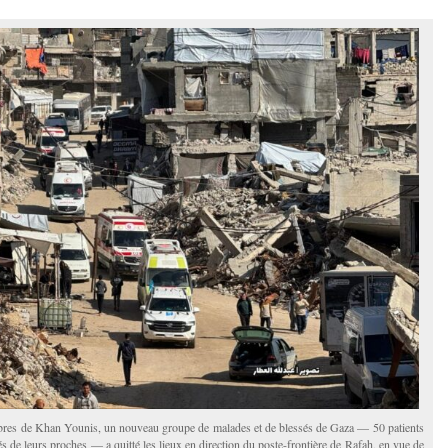
res de Khan Younis, un nouveau groupe de malades et de blessés de Gaza — 50 patients
 de leurs proches — a quitté les lieux en direction du poste-frontière de Rafah, en vue de