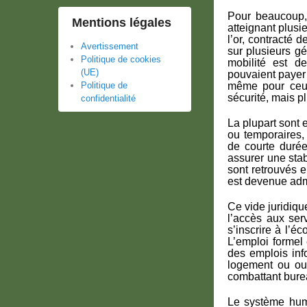
Pour beaucoup, 
Mentions légales
atteignant plusi
l’or, contracté
Avertissement
sur plusieurs g
Politique de cookies
mobilité est d
(UE)
pouvaient payer 
Politique de
même pour ceux 
sécurité, mais pl
confidentialité
La plupart sont 
ou temporaires,
de courte durée
assurer une stab
sont retrouvés e
est devenue admin
Ce vide juridiq
l’accès aux serv
s’inscrire à l’é
L’emploi formel
des emplois inf
logement ou ou
combattant bure
Le système huma