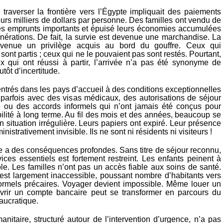
traverser la frontière vers l’Égypte impliquait des paiements
eurs milliers de dollars par personne. Des familles ont vendu de
 des emprunts importants et épuisé leurs économies accumulées
énérations. De fait, la survie est devenue une marchandise. La
evenue un privilège acquis au bord du gouffre. Ceux qui
sont partis ; ceux qui ne le pouvaient pas sont restés. Pourtant,
qui ont réussi à partir, l’arrivée n’a pas été synonyme de
utôt d’incertitude.
entrés dans les pays d’accueil à des conditions exceptionnelles
 parfois avec des visas médicaux, des autorisations de séjour
 ou des accords informels qui n’ont jamais été conçus pour
ilité à long terme. Au fil des mois et des années, beaucoup se
n situation irrégulière. Leurs papiers ont expiré. Leur présence
istrativement invisible. Ils ne sont ni résidents ni visiteurs !
ue a des conséquences profondes. Sans titre de séjour reconnu,
ices essentiels est fortement restreint. Les enfants peinent à
cole. Les familles n’ont pas un accès fiable aux soins de santé.
 est largement inaccessible, poussant nombre d’habitants vers
ormels précaires. Voyager devient impossible. Même louer un
vrir un compte bancaire peut se transformer en parcours du
aucratique.
nitaire, structuré autour de l’intervention d’urgence, n’a pas