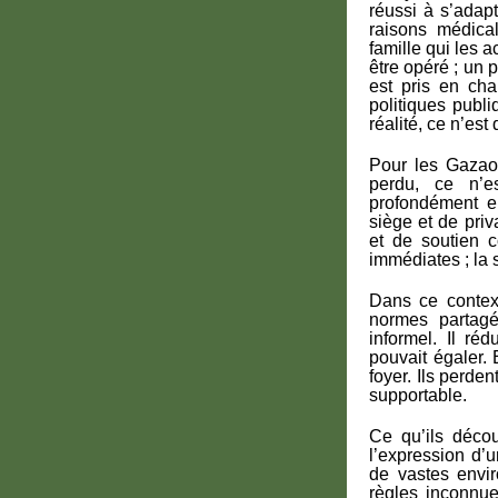
réussi à s’adap
raisons médica
famille qui les
être opéré ; un 
est pris en cha
politiques publ
réalité, ce n’es
Pour les Gazaou
perdu, ce n’e
profondément en
siège et de priv
et de soutien c
immédiates ; la s
Dans ce context
normes partagé
informel. Il ré
pouvait égaler.
foyer. Ils perdent
supportable.
Ce qu’ils déco
l’expression d’
de vastes envir
règles inconnue