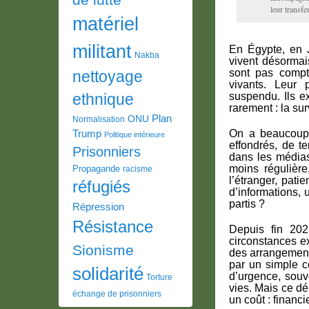
leur transf
matériel
militant
En Égypte, en J
Nakba
vivent désormais
sont pas compt
nettoyage
vivants. Leur 
suspendu. Ils e
ethnique
rarement : la sur
Plan
ONU
Normalisation
On a beaucoup 
Trump
Politique intérieure
effondrés, de t
Prisonniers
dans les média
moins régulière
Propagande
racisme
l’étranger, pat
réfugiés
d’informations,
partis ?
Répression
Résistance
Depuis fin 202
circonstances ex
Sionisme
des arrangements
par un simple c
solidarité
d’urgence, souv
Torture
vies. Mais ce dé
échange de prisonniers
un coût : financie