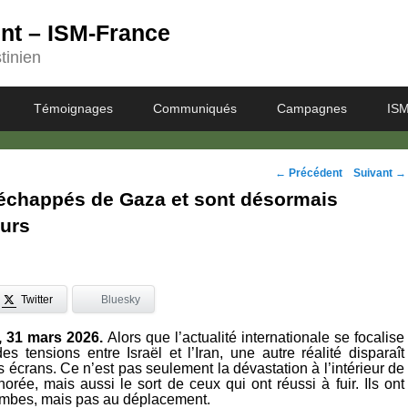
ent – ISM-France
tinien
Témoignages
Communiqués
Campagnes
ISM
Navigation
←
Précédent
Suivant
→
t échappés de Gaza et sont désormais
des
eurs
posts
Twitter
Bluesky
, 31 mars 2026.
Alors que l’actualité internationale se focalise
es tensions entre Israël et l’Iran, une autre réalité disparaît
 écrans. Ce n’est pas seulement la dévastation à l’intérieur de
orée, mais aussi le sort de ceux qui ont réussi à fuir. Ils ont
mbes, mais pas au déplacement.