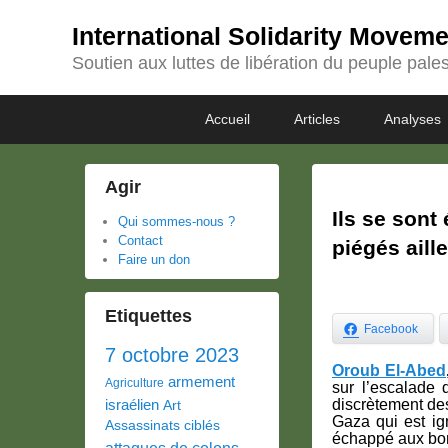
International Solidarity Movem
Soutien aux luttes de libération du peuple pales
Passer
Passer
Premier
Accueil
Articles
Analyses
au
au
menu
contenu
contenu
principal
secondaire
Agir
Ils se son
Qui sommes-nous ?
Contact
piégés aill
Faire un don
Etiquettes
Facebook
7 octobre 2023
Oroub El-Abed
armement
Agriculture
sur l’escalade d
israélien
discrètement des
Art
Gaza qui est ign
Assassinats ciblés
échappé aux bo
attaques de colons