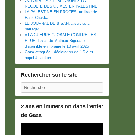
OCTOBRE 2026 : REJOIGNEZ LA
RÉCOLTE DES OLIVES EN PALESTINE
LA PALESTINE EN PROCES, un livre de
Rafik Chekkat
LE JOURNAL DE BISAN, à suivre, à
partager
« LA GUERRE GLOBALE CONTRE LES
PEUPLES », de Mathieu Rigouste,
disponible en librairie le 18 avril 2025
Gaza attaquée : déclaration de l’ISM et
appel à l’action
Rechercher sur le site
Recherche
2 ans en immersion dans l’enfer
de Gaza
Lecteur
vidéo