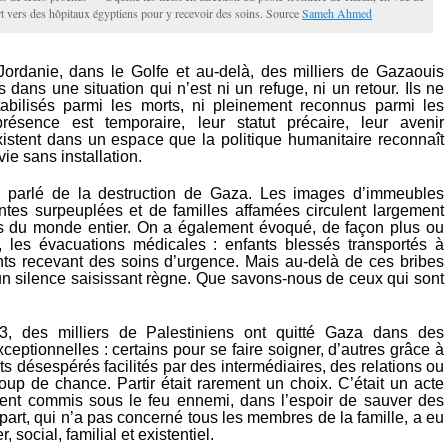
ert vers des hôpitaux égyptiens pour y recevoir des soins. Source
Sameh Ahmed
ordanie, dans le Golfe et au-delà, des milliers de Gazaouis
 dans une situation qui n’est ni un refuge, ni un retour. Ils ne
abilisés parmi les morts, ni pleinement reconnus parmi les
présence est temporaire, leur statut précaire, leur avenir
xistent dans un espace que la politique humanitaire reconnaît
vie sans installation.
parlé de la destruction de Gaza. Les images d’immeubles
entes surpeuplées et de familles affamées circulent largement
s du monde entier. On a également évoqué, de façon plus ou
, les évacuations médicales : enfants blessés transportés à
ients recevant des soins d’urgence. Mais au-delà de ces bribes
 un silence saisissant règne. Que savons-nous de ceux qui sont
3, des milliers de Palestiniens ont quitté Gaza dans des
ceptionnelles : certains pour se faire soigner, d’autres grâce à
 désespérés facilités par des intermédiaires, des relations ou
oup de chance. Partir était rarement un choix. C’était un acte
ent commis sous le feu ennemi, dans l’espoir de sauver des
part, qui n’a pas concerné tous les membres de la famille, a eu
r, social, familial et existentiel.