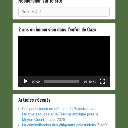
Rechercher sur le site
Recherche
2 ans en immersion dans l’enfer de Gaza
Lecteur
vidéo
00:00
01:49:31
Articles récents
Ce que le pacte de défense du Pakistan avec
l’Arabie saoudite et la Turquie implique pour le
Moyen-Orient
9 août 2026
La criminalisation des dirigeants palestiniens
7 août