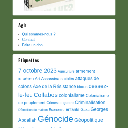
Agir
Qui sommes-nous ?
Contact
Faire un don
Etiquettes
7 octobre 2023
armement
Agriculture
attaques de
israélien
Art
Assassinats ciblés
cessez-
colons
Axe de la Résistance
blocus
Collabos
le-feu
colonialisme
Colonialisme
Criminalisation
de peuplement
Crimes de guerre
Georges
enfants
Gaza
Economie
Démolition de maison
Génocide
Géopolitique
Abdallah