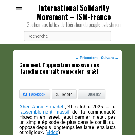
International Solidarity
Movement – ISM-France
Soutien aux luttes de libération du peuple palestinien
Recherche
Navigation
←
Précédent
Suivant
→
Comment l’opposition massive des
des
Haredim pourrait remodeler Israël
posts
Facebook
Twitter
Bluesky
Abed Abou Shhadeh
, 31 octobre 2025. – Le
rassemblement massif
de la communauté
Haredim en Israël, jeudi dernier, n’était pas
un simple épisode de plus dans le conflit qui
oppose depuis longtemps les Israéliens laïcs
et religieux. (
video
)