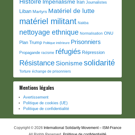
Histoire
Impérialisme
Iran
Journalistes
Matériel de lutte
Liban
Martyrs
matériel militant
Nakba
nettoyage ethnique
ONU
Normalisation
Prisonniers
Plan Trump
Politique intérieure
réfugiés
Répression
Propagande
racisme
solidarité
Résistance
Sionisme
Torture
échange de prisonniers
Mentions légales
Avertissement
Politique de cookies (UE)
Politique de confidentialité
Copyright © 2026
International Solidarity Movement – ISM-France
All Rights Reserved.
Politique de confidentialité