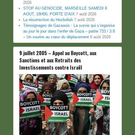
2026
STOP AU GENOCIDE, MARSEILLE SAMEDI 8
AOUT, 18H00, PORTE D’AIX
7 août 2026
La résurrection du Hezbollah
7 août 2026
Témoignages de Gazaouis : La survie qui s’organise
au jour le jour dans l’enfer de Gaza – partie 733 / 3.8
– Un sourire au cœur du déplacement
6 août 2026
9 juillet 2005 – Appel au Boycott, aux
Sanctions et aux Retraits des
Investissements contre Israël