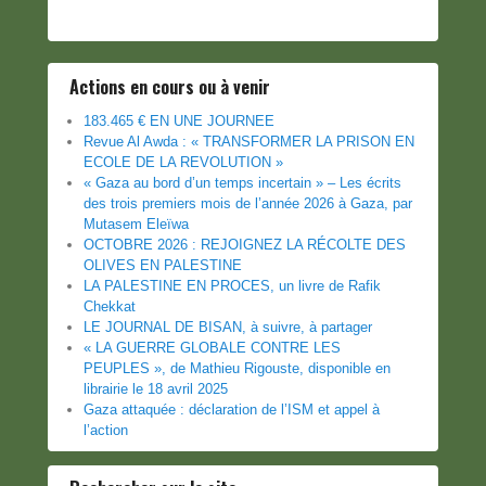
Actions en cours ou à venir
183.465 € EN UNE JOURNEE
Revue Al Awda : « TRANSFORMER LA PRISON EN
ECOLE DE LA REVOLUTION »
« Gaza au bord d’un temps incertain » – Les écrits
des trois premiers mois de l’année 2026 à Gaza, par
Mutasem Eleïwa
OCTOBRE 2026 : REJOIGNEZ LA RÉCOLTE DES
OLIVES EN PALESTINE
LA PALESTINE EN PROCES, un livre de Rafik
Chekkat
LE JOURNAL DE BISAN, à suivre, à partager
« LA GUERRE GLOBALE CONTRE LES
PEUPLES », de Mathieu Rigouste, disponible en
librairie le 18 avril 2025
Gaza attaquée : déclaration de l’ISM et appel à
l’action