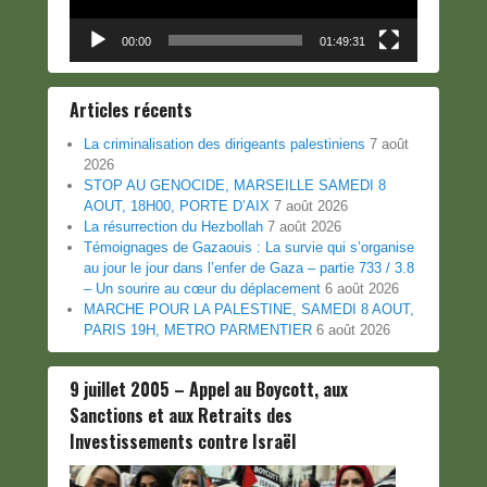
00:00
01:49:31
Articles récents
La criminalisation des dirigeants palestiniens
7 août
2026
STOP AU GENOCIDE, MARSEILLE SAMEDI 8
AOUT, 18H00, PORTE D’AIX
7 août 2026
La résurrection du Hezbollah
7 août 2026
Témoignages de Gazaouis : La survie qui s’organise
au jour le jour dans l’enfer de Gaza – partie 733 / 3.8
– Un sourire au cœur du déplacement
6 août 2026
MARCHE POUR LA PALESTINE, SAMEDI 8 AOUT,
PARIS 19H, METRO PARMENTIER
6 août 2026
9 juillet 2005 – Appel au Boycott, aux
Sanctions et aux Retraits des
Investissements contre Israël