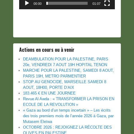
00:00
01:07
Actions en cours ou à venir
DEAMBULATION POUR LA PALESTINE, PARIS
20e, VENDREDI 7 AOUT 19H HOPITAL TENON
MARCHE POUR LA PALESTINE, SAMEDI 8 AOUT,
PARIS 19H, METRO PARMENTIER
STOP AU GENOCIDE, MARSEILLE SAMEDI 8
AOUT, 18H00, PORTE D’AIX
183.465 € EN UNE JOURNEE
Revue Al Awda : « TRANSFORMER LA PRISON EN
ECOLE DE LA REVOLUTION »
« Gaza au bord d’un temps incertain » – Les écrits
des trois premiers mois de l’année 2026 à Gaza, par
Mutasem Eleïwa
OCTOBRE 2026 : REJOIGNEZ LA RÉCOLTE DES
OLIVES EN PALESTINE