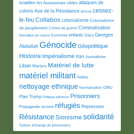
attaques de
israélien
Art
Assassinats ciblés
cessez-
colons
Axe de la Résistance
blocus
Collabos
le-feu
colonialisme
Colonialisme
Criminalisation
de peuplement
Crimes de guerre
Georges
enfants
Gaza
Economie
Démolition de maison
Génocide
Géopolitique
Abdallah
Histoire
Impérialisme
Iran
Journalistes
Matériel de lutte
Liban
Martyrs
matériel militant
Nakba
nettoyage ethnique
ONU
Normalisation
Prisonniers
Plan Trump
Politique intérieure
réfugiés
Répression
Propagande
racisme
solidarité
Résistance
Sionisme
Torture
échange de prisonniers