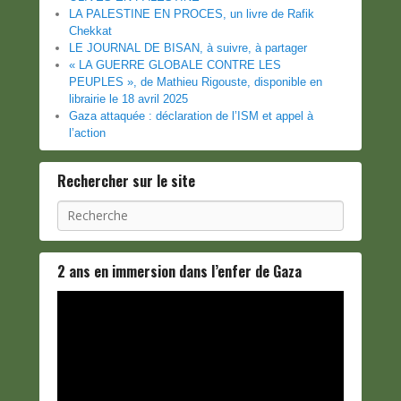
LA PALESTINE EN PROCES, un livre de Rafik
Chekkat
LE JOURNAL DE BISAN, à suivre, à partager
« LA GUERRE GLOBALE CONTRE LES
PEUPLES », de Mathieu Rigouste, disponible en
librairie le 18 avril 2025
Gaza attaquée : déclaration de l’ISM et appel à
l’action
Rechercher sur le site
Recherche
2 ans en immersion dans l’enfer de Gaza
Lecteur
vidéo