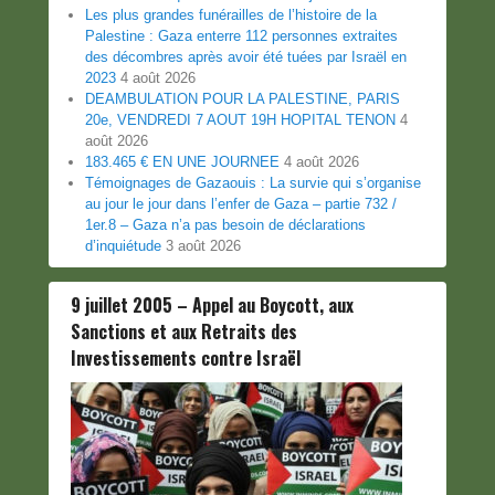
Les plus grandes funérailles de l’histoire de la
Palestine : Gaza enterre 112 personnes extraites
des décombres après avoir été tuées par Israël en
2023
4 août 2026
DEAMBULATION POUR LA PALESTINE, PARIS
20e, VENDREDI 7 AOUT 19H HOPITAL TENON
4
août 2026
183.465 € EN UNE JOURNEE
4 août 2026
Témoignages de Gazaouis : La survie qui s’organise
au jour le jour dans l’enfer de Gaza – partie 732 /
1er.8 – Gaza n’a pas besoin de déclarations
d’inquiétude
3 août 2026
9 juillet 2005 – Appel au Boycott, aux
Sanctions et aux Retraits des
Investissements contre Israël