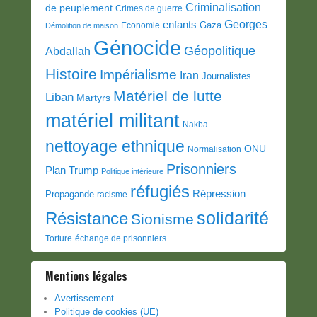
Criminalisation
de peuplement
Crimes de guerre
Georges
enfants
Gaza
Economie
Démolition de maison
Génocide
Géopolitique
Abdallah
Histoire
Impérialisme
Iran
Journalistes
Matériel de lutte
Liban
Martyrs
matériel militant
Nakba
nettoyage ethnique
ONU
Normalisation
Prisonniers
Plan Trump
Politique intérieure
réfugiés
Répression
Propagande
racisme
solidarité
Résistance
Sionisme
Torture
échange de prisonniers
Mentions légales
Avertissement
Politique de cookies (UE)