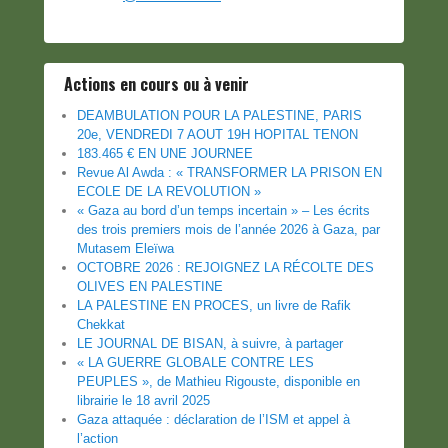
Actions en cours ou à venir
DEAMBULATION POUR LA PALESTINE, PARIS
20e, VENDREDI 7 AOUT 19H HOPITAL TENON
183.465 € EN UNE JOURNEE
Revue Al Awda : « TRANSFORMER LA PRISON EN
ECOLE DE LA REVOLUTION »
« Gaza au bord d’un temps incertain » – Les écrits
des trois premiers mois de l’année 2026 à Gaza, par
Mutasem Eleïwa
OCTOBRE 2026 : REJOIGNEZ LA RÉCOLTE DES
OLIVES EN PALESTINE
LA PALESTINE EN PROCES, un livre de Rafik
Chekkat
LE JOURNAL DE BISAN, à suivre, à partager
« LA GUERRE GLOBALE CONTRE LES
PEUPLES », de Mathieu Rigouste, disponible en
librairie le 18 avril 2025
Gaza attaquée : déclaration de l’ISM et appel à
l’action