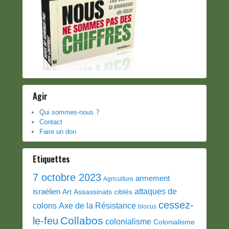
Agir
Qui sommes-nous ?
Contact
Faire un don
Etiquettes
7 octobre 2023
armement
Agriculture
attaques de
israélien
Art
Assassinats ciblés
cessez-
colons
Axe de la Résistance
blocus
Collabos
le-feu
colonialisme
Colonialisme