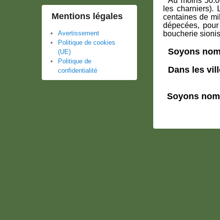
* Au moins 50.0
les charniers).
Mentions légales
centaines de mi
dépecées, pour
boucherie sionis
Avertissement
Politique de cookies
Soyons nombr
(UE)
Politique de
Dans les vi
confidentialité
Soyons nomb