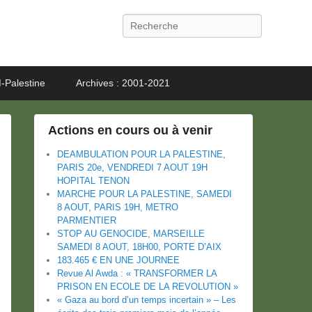
Recherche
-Palestine
Archives : 2001-2021
Actions en cours ou à venir
DEAMBULATION POUR LA PALESTINE,
PARIS 20e, VENDREDI 7 AOUT 19H
HOPITAL TENON
MARCHE POUR LA PALESTINE, SAMEDI
8 AOUT, PARIS 19H, METRO
PARMENTIER
STOP AU GENOCIDE, MARSEILLE
SAMEDI 8 AOUT, 18H00, PORTE D’AIX
183.465 € EN UNE JOURNEE
Revue Al Awda : « TRANSFORMER LA
PRISON EN ECOLE DE LA REVOLUTION »
« Gaza au bord d’un temps incertain » – Les