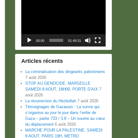
Lecteur
vidéo
00:00
01:49:31
Articles récents
La criminalisation des dirigeants palestiniens
7 août 2026
STOP AU GENOCIDE, MARSEILLE
SAMEDI 8 AOUT, 18H00, PORTE D’AIX
7
août 2026
La résurrection du Hezbollah
7 août 2026
Témoignages de Gazaouis : La survie qui
s’organise au jour le jour dans l’enfer de
Gaza – partie 733 / 3.8 – Un sourire au cœur
du déplacement
6 août 2026
MARCHE POUR LA PALESTINE, SAMEDI
8 AOUT, PARIS 19H, METRO