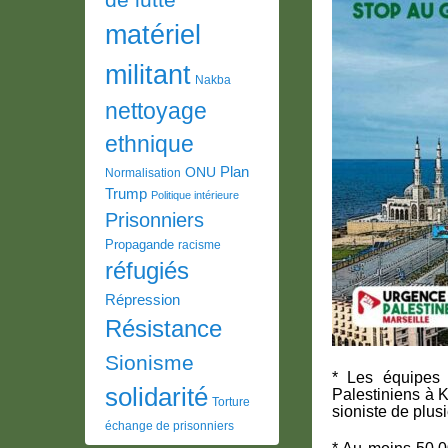
matériel
militant
Nakba
nettoyage
ethnique
Plan
ONU
Normalisation
Trump
Politique intérieure
Prisonniers
Propagande
racisme
réfugiés
Répression
Résistance
Sionisme
* Les équipes 
solidarité
Palestiniens à K
Torture
sioniste de plus
échange de prisonniers