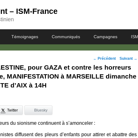
ent – ISM-France
tinien
Témoignages
Communiqués
Campagnes
ISM
Navigation
←
Précédent
Suivant
→
LESTINE, pour GAZA et contre les horreurs
des
de, MANIFESTATION à MARSEILLE dimanche
posts
RTE d’AIX à 14H
Twitter
Bluesky
eurs du sionisme continuent à s’amonceler :
nistes diffusent des pleurs d’enfants pour attirer et abattre des