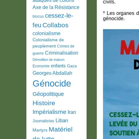
civils.
Axe de la Résistance
* Les organes d
cessez-le-
blocus
génocide.
Collabos
feu
colonialisme
Colonialisme de
peuplement
Crimes de
Criminalisation
guerre
Démolition de maison
enfants
Gaza
Economie
Georges Abdallah
Génocide
Géopolitique
Histoire
Impérialisme
Iran
Liban
Journalistes
Matériel
Martyrs
de lutte