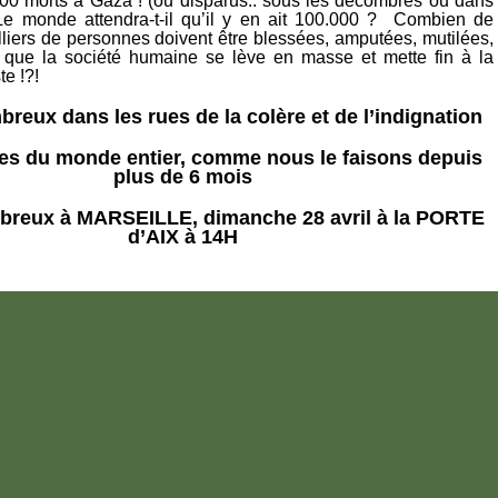
00 morts à Gaza ! (ou disparus.. sous les décombres ou dans
 Le monde attendra-t-il qu’il y en ait 100.000 ? Combien de
lliers de personnes doivent être blessées, amputées, mutilées,
 que la société humaine se lève en masse et mette fin à la
te !?!
eux dans les rues de la colère et de l’indignation
lles du monde entier, comme nous le faisons depuis
plus de 6 mois
reux à MARSEILLE, dimanche 28 avril à la PORTE
d’AIX à 14H