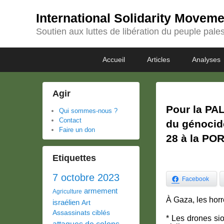
International Solidarity Movem
Soutien aux luttes de libération du peuple pales
Passer
Passer
Premier
Accueil
Articles
Analyses
au
au
menu
contenu
contenu
principal
secondaire
Agir
Pour la PA
Qui sommes-nous ?
Contact
du génoci
Faire un don
28 à la PO
Etiquettes
7 octobre 2023
Facebook
armement
Agriculture
À Gaza, les horr
israélien
Art
Assassinats ciblés
* Les drones sio
attaques de colons