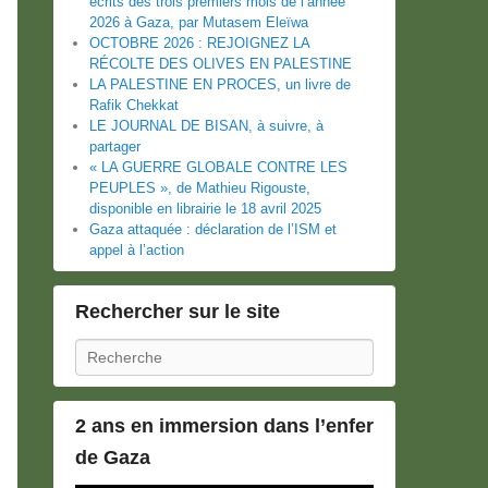
écrits des trois premiers mois de l’année
2026 à Gaza, par Mutasem Eleïwa
OCTOBRE 2026 : REJOIGNEZ LA
RÉCOLTE DES OLIVES EN PALESTINE
LA PALESTINE EN PROCES, un livre de
Rafik Chekkat
LE JOURNAL DE BISAN, à suivre, à
partager
« LA GUERRE GLOBALE CONTRE LES
PEUPLES », de Mathieu Rigouste,
disponible en librairie le 18 avril 2025
Gaza attaquée : déclaration de l’ISM et
appel à l’action
Rechercher sur le site
Recherche
2 ans en immersion dans l’enfer
de Gaza