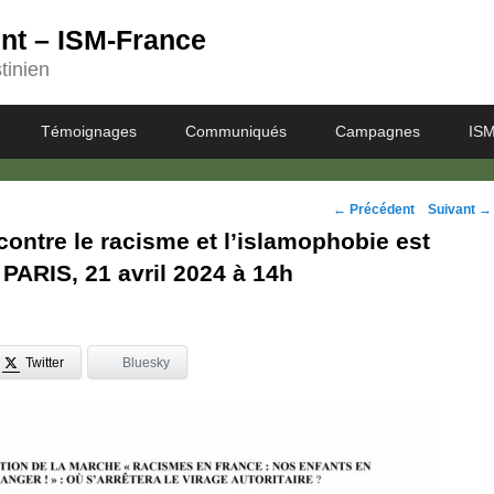
ent – ISM-France
tinien
Témoignages
Communiqués
Campagnes
ISM
Navigation
←
Précédent
Suivant
→
ontre le racisme et l’islamophobie est
des
 PARIS, 21 avril 2024 à 14h
posts
Twitter
Bluesky