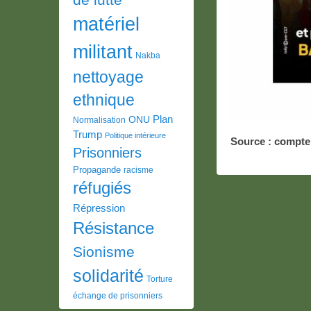
matériel
militant
Nakba
nettoyage
ethnique
Plan
ONU
Normalisation
Trump
Politique intérieure
Source : compte
Prisonniers
Propagande
racisme
réfugiés
Répression
Résistance
Sionisme
solidarité
Torture
échange de prisonniers