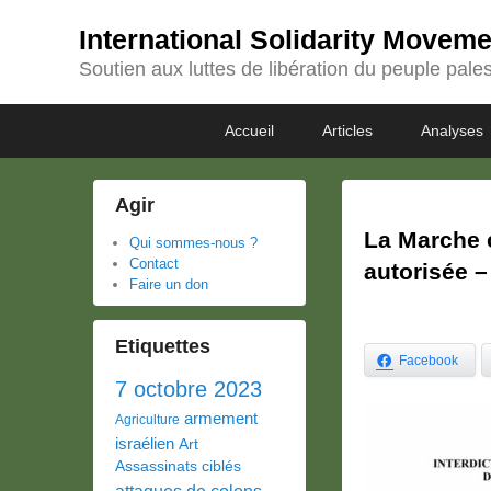
International Solidarity Movem
Soutien aux luttes de libération du peuple pales
Passer
Passer
Premier
Accueil
Articles
Analyses
au
au
menu
contenu
contenu
principal
secondaire
Agir
La Marche c
Qui sommes-nous ?
Contact
autorisée –
Faire un don
Etiquettes
Facebook
7 octobre 2023
armement
Agriculture
israélien
Art
Assassinats ciblés
attaques de colons