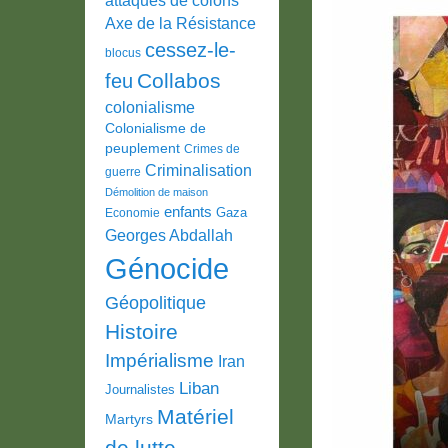
Axe de la Résistance
cessez-le-
blocus
Collabos
feu
colonialisme
Colonialisme de
peuplement
Crimes de
Criminalisation
guerre
Démolition de maison
enfants
Gaza
Economie
Georges Abdallah
Génocide
Géopolitique
Histoire
Impérialisme
Iran
Liban
Journalistes
Matériel
Martyrs
de lutte