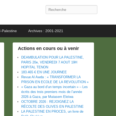
Recherche
-Palestine
Archives : 2001-2021
Actions en cours ou à venir
DEAMBULATION POUR LA PALESTINE,
PARIS 20e, VENDREDI 7 AOUT 19H
HOPITAL TENON
183.465 € EN UNE JOURNEE
Revue Al Awda : « TRANSFORMER LA
PRISON EN ECOLE DE LA REVOLUTION »
« Gaza au bord d’un temps incertain » – Les
écrits des trois premiers mois de l’année
2026 à Gaza, par Mutasem Eleïwa
OCTOBRE 2026 : REJOIGNEZ LA
RÉCOLTE DES OLIVES EN PALESTINE
LA PALESTINE EN PROCES, un livre de