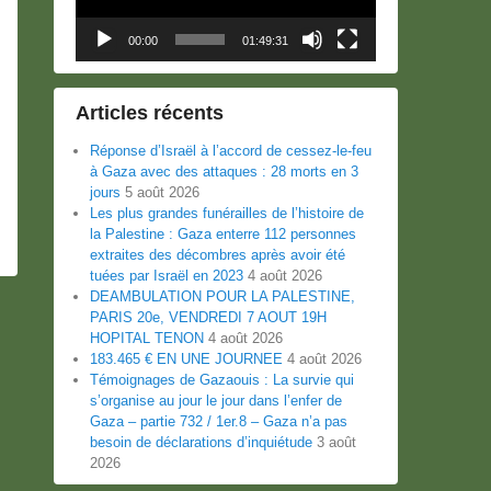
00:00
01:49:31
Articles récents
Réponse d’Israël à l’accord de cessez-le-feu
à Gaza avec des attaques : 28 morts en 3
jours
5 août 2026
Les plus grandes funérailles de l’histoire de
la Palestine : Gaza enterre 112 personnes
extraites des décombres après avoir été
tuées par Israël en 2023
4 août 2026
DEAMBULATION POUR LA PALESTINE,
PARIS 20e, VENDREDI 7 AOUT 19H
HOPITAL TENON
4 août 2026
183.465 € EN UNE JOURNEE
4 août 2026
Témoignages de Gazaouis : La survie qui
s’organise au jour le jour dans l’enfer de
Gaza – partie 732 / 1er.8 – Gaza n’a pas
besoin de déclarations d’inquiétude
3 août
2026