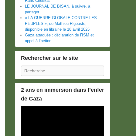
Rafik Chekkat
LE JOURNAL DE BISAN, à suivre, à
partager
« LA GUERRE GLOBALE CONTRE LES
PEUPLES », de Mathieu Rigouste,
disponible en librairie le 18 avril 2025
Gaza attaquée : déclaration de l’ISM et
appel à l’action
Rechercher sur le site
Recherche
2 ans en immersion dans l’enfer
de Gaza
Lecteur
vidéo