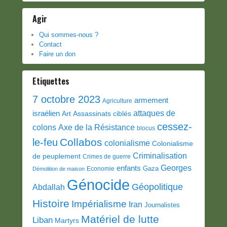
Agir
Qui sommes-nous ?
Contact
Faire un don
Etiquettes
7 octobre 2023
armement
Agriculture
attaques de
israélien
Art
Assassinats ciblés
cessez-
colons
Axe de la Résistance
blocus
Collabos
le-feu
colonialisme
Colonialisme
Criminalisation
de peuplement
Crimes de guerre
Georges
enfants
Gaza
Economie
Démolition de maison
Génocide
Géopolitique
Abdallah
Histoire
Impérialisme
Iran
Journalistes
Matériel de lutte
Liban
Martyrs