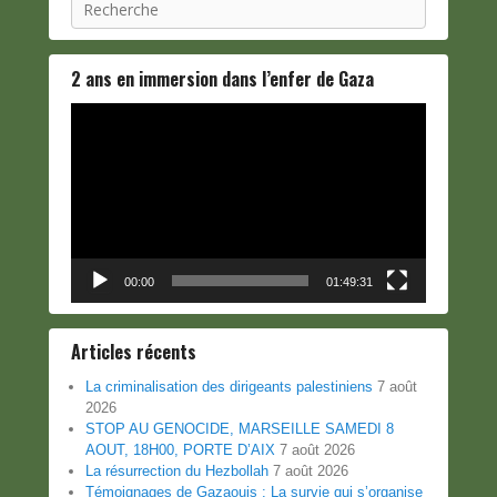
Recherche
2 ans en immersion dans l’enfer de Gaza
Lecteur
vidéo
00:00
01:49:31
Articles récents
La criminalisation des dirigeants palestiniens
7 août
2026
STOP AU GENOCIDE, MARSEILLE SAMEDI 8
AOUT, 18H00, PORTE D’AIX
7 août 2026
La résurrection du Hezbollah
7 août 2026
Témoignages de Gazaouis : La survie qui s’organise