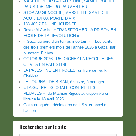
MARCHE POUR LA PALESTINE, SAMEDI 8 AOUT,
PARIS 19H, METRO PARMENTIER
STOP AU GENOCIDE, MARSEILLE SAMEDI 8
AOUT, 18H00, PORTE D’AIX
183.465 € EN UNE JOURNEE
Revue Al Awda : « TRANSFORMER LA PRISON EN
ECOLE DE LA REVOLUTION »
« Gaza au bord d’un temps incertain » – Les écrits
des trois premiers mois de l’année 2026 à Gaza, par
Mutasem Eleïwa
OCTOBRE 2026 : REJOIGNEZ LA RÉCOLTE DES
OLIVES EN PALESTINE
LA PALESTINE EN PROCES, un livre de Rafik
Chekkat
LE JOURNAL DE BISAN, à suivre, à partager
« LA GUERRE GLOBALE CONTRE LES
PEUPLES », de Mathieu Rigouste, disponible en
librairie le 18 avril 2025
Gaza attaquée : déclaration de l’ISM et appel à
l’action
Rechercher sur le site