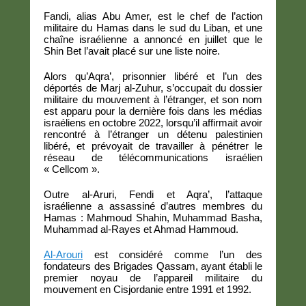
Fandi, alias Abu Amer, est le chef de l’action
militaire du Hamas dans le sud du Liban, et une
chaîne israélienne a annoncé en juillet que le
Shin Bet l’avait placé sur une liste noire.
Alors qu’Aqra’, prisonnier libéré et l’un des
déportés de Marj al-Zuhur, s’occupait du dossier
militaire du mouvement à l’étranger, et son nom
est apparu pour la dernière fois dans les médias
israéliens en octobre 2022, lorsqu’il affirmait avoir
rencontré à l’étranger un détenu palestinien
libéré, et prévoyait de travailler à pénétrer le
réseau de télécommunications israélien
« Cellcom ».
Outre al-Aruri, Fendi et Aqra’, l’attaque
israélienne a assassiné d’autres membres du
Hamas : Mahmoud Shahin, Muhammad Basha,
Muhammad al-Rayes et Ahmad Hammoud.
Al-Arouri
est considéré comme l’un des
fondateurs des Brigades Qassam, ayant établi le
premier noyau de l’appareil militaire du
mouvement en Cisjordanie entre 1991 et 1992.