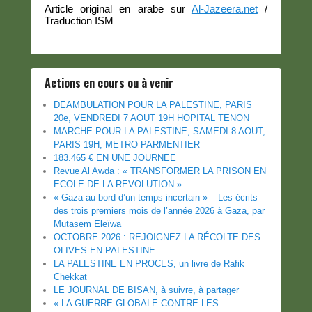
Article original en arabe sur
Al-Jazeera.net
/
Traduction ISM
Actions en cours ou à venir
DEAMBULATION POUR LA PALESTINE, PARIS
20e, VENDREDI 7 AOUT 19H HOPITAL TENON
MARCHE POUR LA PALESTINE, SAMEDI 8 AOUT,
PARIS 19H, METRO PARMENTIER
183.465 € EN UNE JOURNEE
Revue Al Awda : « TRANSFORMER LA PRISON EN
ECOLE DE LA REVOLUTION »
« Gaza au bord d’un temps incertain » – Les écrits
des trois premiers mois de l’année 2026 à Gaza, par
Mutasem Eleïwa
OCTOBRE 2026 : REJOIGNEZ LA RÉCOLTE DES
OLIVES EN PALESTINE
LA PALESTINE EN PROCES, un livre de Rafik
Chekkat
LE JOURNAL DE BISAN, à suivre, à partager
« LA GUERRE GLOBALE CONTRE LES