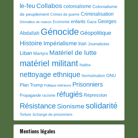
Collabos
le-feu
colonialisme
Colonialisme
Criminalisation
de peuplement
Crimes de guerre
Georges
enfants
Gaza
Economie
Démolition de maison
Génocide
Géopolitique
Abdallah
Histoire
Impérialisme
Iran
Journalistes
Matériel de lutte
Liban
Martyrs
matériel militant
Nakba
nettoyage ethnique
ONU
Normalisation
Prisonniers
Plan Trump
Politique intérieure
réfugiés
Répression
Propagande
racisme
solidarité
Résistance
Sionisme
Torture
échange de prisonniers
Mentions légales