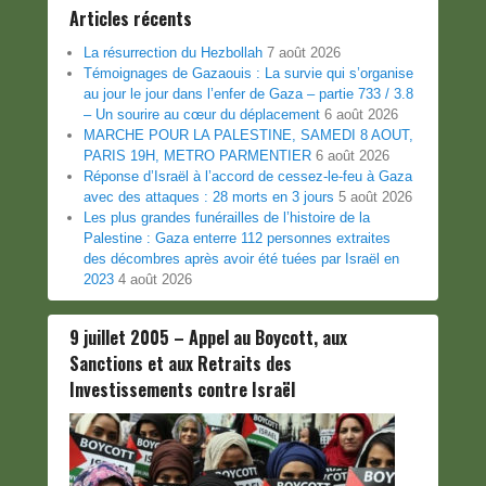
Articles récents
La résurrection du Hezbollah
7 août 2026
Témoignages de Gazaouis : La survie qui s’organise
au jour le jour dans l’enfer de Gaza – partie 733 / 3.8
– Un sourire au cœur du déplacement
6 août 2026
MARCHE POUR LA PALESTINE, SAMEDI 8 AOUT,
PARIS 19H, METRO PARMENTIER
6 août 2026
Réponse d’Israël à l’accord de cessez-le-feu à Gaza
avec des attaques : 28 morts en 3 jours
5 août 2026
Les plus grandes funérailles de l’histoire de la
Palestine : Gaza enterre 112 personnes extraites
des décombres après avoir été tuées par Israël en
2023
4 août 2026
9 juillet 2005 – Appel au Boycott, aux
Sanctions et aux Retraits des
Investissements contre Israël