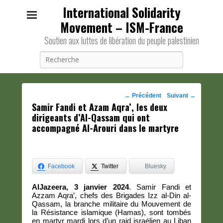
International Solidarity
Movement – ISM-France
Soutien aux luttes de libération du peuple palestinien
Recherche
Navigation
←
Précédent
Suivant
→
Samir Fandi et Azam Aqra’, les deux
des
dirigeants d’Al-Qassam qui ont
posts
accompagné Al-Arouri dans le martyre
Facebook
Twitter
Bluesky
AlJazeera, 3 janvier 2024
. Samir Fandi et
Azzam Aqra’, chefs des Brigades Izz al-Din al-
Qassam, la branche militaire du Mouvement de
la Résistance islamique (Hamas), sont tombés
en martyr mardi lors d’un raid israélien au Liban