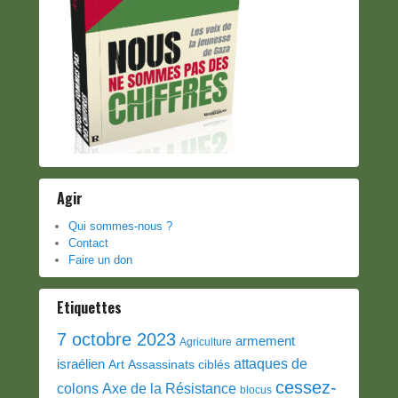
Agir
Qui sommes-nous ?
Contact
Faire un don
Etiquettes
7 octobre 2023
armement
Agriculture
attaques de
israélien
Art
Assassinats ciblés
cessez-
colons
Axe de la Résistance
blocus