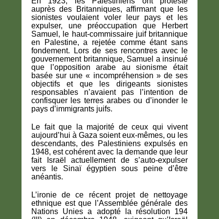
En 1923, les Palestiniens ont protesté
auprès des Britanniques, affirmant que les
sionistes voulaient voler leur pays et les
expulser, une préoccupation que Herbert
Samuel, le haut-commissaire juif britannique
en Palestine, a rejetée comme étant sans
fondement. Lors de ses rencontres avec le
gouvernement britannique, Samuel a insinué
que l’opposition arabe au sionisme était
basée sur une « incompréhension » de ses
objectifs et que les dirigeants sionistes
responsables n’avaient pas l’intention de
confisquer les terres arabes ou d’inonder le
pays d’immigrants juifs.
Le fait que la majorité de ceux qui vivent
aujourd’hui à Gaza soient eux-mêmes, ou les
descendants, des Palestiniens expulsés en
1948, est cohérent avec la demande que leur
fait Israël actuellement de s’auto-expulser
vers le Sinaï égyptien sous peine d’être
anéantis.
L’ironie de ce récent projet de nettoyage
ethnique est que l’Assemblée générale des
Nations Unies a adopté la résolution 194