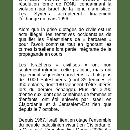
résolution ferme de l’ONU condamnant la
violation par Israël de la ligne d’armistice.
Les Syriens acceptèrent finalement
l’échange en mars 1956.
Alors que la prise d’otages de civils est un
acte illégal, les tentatives occidentales de
qualifier les Palestiniens de « barbares »
pour l’avoir commise tout en ignorant les
crimes israéliens font partie intégrante de la
propagande en cours.
Les Israéliens « civilisés » ont non
seulement introduit cette pratique, mais ont
également séquestré dans leurs cachots plus
de 9.000 Palestiniens (dont 85 femmes et
350 enfants, dont 180 viennent d’être libérés
lors du dernier échange). Plus de 3.290
d’entre eux, dont des centaines de femmes et
d’enfants, ont été enlevés par Israël en
Cisjordanie et à Jérusalem-Est rien que
depuis le 7 octobre.
Depuis 1967, Israël tient en otage l’ensemble
du peuple palestinien vivant en Cisjordanie,
à Gaza et à Jérusalem-Est. Depuis 2006, il a