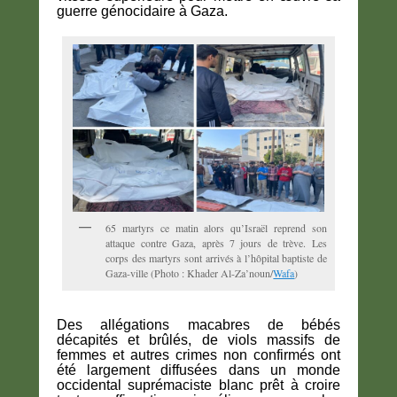
guerre génocidaire à Gaza.
65 martyrs ce matin alors qu’Israël reprend son
attaque contre Gaza, après 7 jours de trève. Les
corps des martyrs sont arrivés à l’hôpital baptiste de
Gaza-ville (Photo : Khader Al-Za’noun/
Wafa
)
Des allégations macabres de bébés
décapités et brûlés, de viols massifs de
femmes et autres crimes non confirmés ont
été largement diffusées dans un monde
occidental suprémaciste blanc prêt à croire