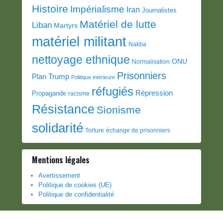
Histoire
Impérialisme
Iran
Journalistes
Matériel de lutte
Liban
Martyrs
matériel militant
Nakba
nettoyage ethnique
ONU
Normalisation
Prisonniers
Plan Trump
Politique intérieure
réfugiés
Répression
Propagande
racisme
Résistance
Sionisme
solidarité
Torture
échange de prisonniers
Mentions légales
Avertissement
Politique de cookies (UE)
Politique de confidentialité