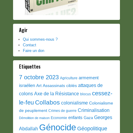
Agir
Qui sommes-nous ?
Contact
Faire un don
Etiquettes
7 octobre 2023
armement
Agriculture
attaques de
israélien
Art
Assassinats ciblés
cessez-
colons
Axe de la Résistance
blocus
Collabos
le-feu
colonialisme
Colonialisme
Criminalisation
de peuplement
Crimes de guerre
Georges
enfants
Gaza
Economie
Démolition de maison
Génocide
Géopolitique
Abdallah