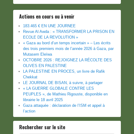
Actions en cours ou à venir
183.465 € EN UNE JOURNEE
Revue Al Awda : « TRANSFORMER LA PRISON EN
ECOLE DE LA REVOLUTION »
« Gaza au bord d’un temps incertain » – Les écrits
des trois premiers mois de l’année 2026 à Gaza, par
Mutasem Eleïwa
OCTOBRE 2026 : REJOIGNEZ LA RÉCOLTE DES
OLIVES EN PALESTINE
LA PALESTINE EN PROCES, un livre de Rafik
Chekkat
LE JOURNAL DE BISAN, à suivre, à partager
« LA GUERRE GLOBALE CONTRE LES
PEUPLES », de Mathieu Rigouste, disponible en
librairie le 18 avril 2025
Gaza attaquée : déclaration de l’ISM et appel à
l’action
Rechercher sur le site