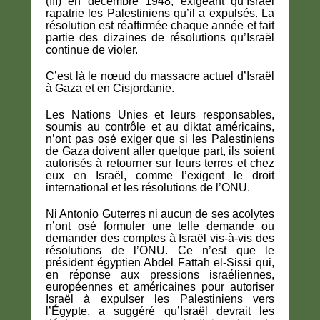
(III) en décembre 1948, exigeant qu’Israël
rapatrie les Palestiniens qu’il a expulsés. La
résolution est réaffirmée chaque année et fait
partie des dizaines de résolutions qu’Israël
continue de violer.
C’est là le nœud du massacre actuel d’Israël
à Gaza et en Cisjordanie.
Les Nations Unies et leurs responsables,
soumis au contrôle et au diktat américains,
n’ont pas osé exiger que si les Palestiniens
de Gaza doivent aller quelque part, ils soient
autorisés à retourner sur leurs terres et chez
eux en Israël, comme l’exigent le droit
international et les résolutions de l’ONU.
Ni Antonio Guterres ni aucun de ses acolytes
n’ont osé formuler une telle demande ou
demander des comptes à Israël vis-à-vis des
résolutions de l’ONU. Ce n’est que le
président égyptien Abdel Fattah el-Sissi qui,
en réponse aux pressions israéliennes,
européennes et américaines pour autoriser
Israël à expulser les Palestiniens vers
l’Égypte, a suggéré qu’Israël devrait les