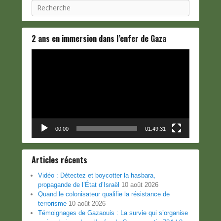
Recherche
2 ans en immersion dans l’enfer de Gaza
Lecteur
vidéo
00:00
01:49:31
Articles récents
Vidéo : Détectez et boycotter la hasbara,
propagande de l’État d’Israël
10 août 2026
Quand le colonisateur qualifie la résistance de
terrorisme
10 août 2026
Témoignages de Gazaouis : La survie qui s’organise