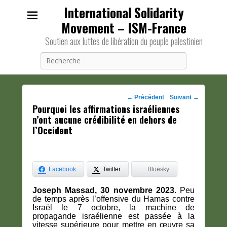
International Solidarity
Movement – ISM-France
Soutien aux luttes de libération du peuple palestinien
Recherche
Navigation
←
Précédent
Suivant
→
Pourquoi les affirmations israéliennes
des
n’ont aucune crédibilité en dehors de
posts
l’Occident
Facebook
Twitter
Bluesky
Joseph Massad, 30 novembre 2023
. Peu
de temps après l’offensive du Hamas contre
Israël le 7 octobre, la machine de
propagande israélienne est passée à la
vitesse supérieure pour mettre en œuvre sa