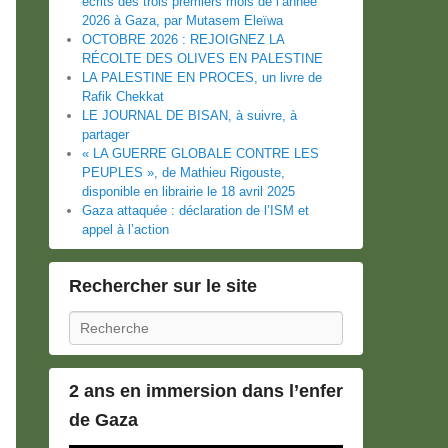
écrits des trois premiers mois de l’année
2026 à Gaza, par Mutasem Eleïwa
OCTOBRE 2026 : REJOIGNEZ LA
RÉCOLTE DES OLIVES EN PALESTINE
LA PALESTINE EN PROCES, un livre de
Rafik Chekkat
LE JOURNAL DE BISAN, à suivre, à
partager
« LA GUERRE GLOBALE CONTRE LES
PEUPLES », de Mathieu Rigouste,
disponible en librairie le 18 avril 2025
Gaza attaquée : déclaration de l’ISM et
appel à l’action
Rechercher sur le site
Recherche
2 ans en immersion dans l’enfer
de Gaza