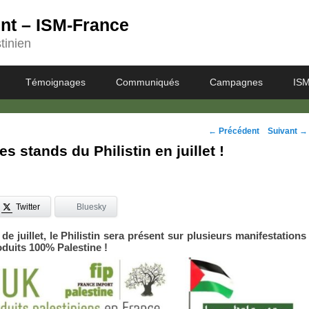
ent – ISM-France
tinien
Témoignages
Communiqués
Campagnes
ISM
Navigation
←
Précédent
Suivant
→
s stands du Philistin en juillet !
des
posts
Twitter
Bluesky
de juillet, le Philistin sera présent sur plusieurs manifestations
oduits 100% Palestine !