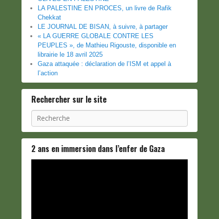
LA PALESTINE EN PROCES, un livre de Rafik
Chekkat
LE JOURNAL DE BISAN, à suivre, à partager
« LA GUERRE GLOBALE CONTRE LES
PEUPLES », de Mathieu Rigouste, disponible en
librairie le 18 avril 2025
Gaza attaquée : déclaration de l’ISM et appel à
l’action
Rechercher sur le site
Recherche
2 ans en immersion dans l’enfer de Gaza
Lecteur
vidéo