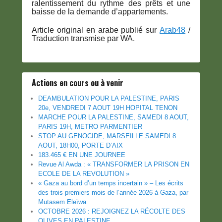
ralentissement du rythme des prêts et une
baisse de la demande d’appartements.
Article original en arabe publié sur
Arab48
/
Traduction transmise par WA.
Actions en cours ou à venir
DEAMBULATION POUR LA PALESTINE, PARIS
20e, VENDREDI 7 AOUT 19H HOPITAL TENON
MARCHE POUR LA PALESTINE, SAMEDI 8 AOUT,
PARIS 19H, METRO PARMENTIER
STOP AU GENOCIDE, MARSEILLE SAMEDI 8
AOUT, 18H00, PORTE D’AIX
183.465 € EN UNE JOURNEE
Revue Al Awda : « TRANSFORMER LA PRISON EN
ECOLE DE LA REVOLUTION »
« Gaza au bord d’un temps incertain » – Les écrits
des trois premiers mois de l’année 2026 à Gaza, par
Mutasem Eleïwa
OCTOBRE 2026 : REJOIGNEZ LA RÉCOLTE DES
OLIVES EN PALESTINE