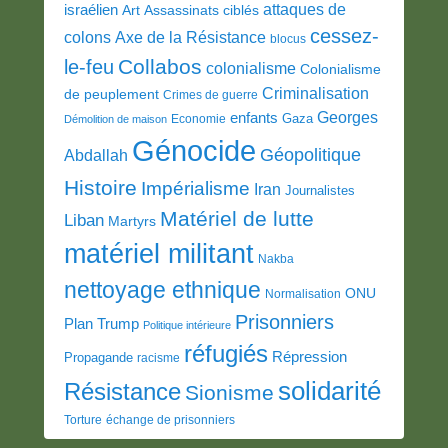
attaques de
israélien
Art
Assassinats ciblés
cessez-
colons
Axe de la Résistance
blocus
Collabos
le-feu
colonialisme
Colonialisme
Criminalisation
de peuplement
Crimes de guerre
Georges
enfants
Gaza
Economie
Démolition de maison
Génocide
Géopolitique
Abdallah
Histoire
Impérialisme
Iran
Journalistes
Matériel de lutte
Liban
Martyrs
matériel militant
Nakba
nettoyage ethnique
ONU
Normalisation
Prisonniers
Plan Trump
Politique intérieure
réfugiés
Répression
Propagande
racisme
solidarité
Résistance
Sionisme
Torture
échange de prisonniers