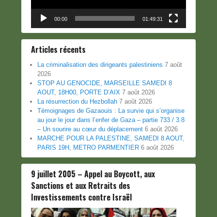
00:00
01:49:31
Articles récents
La criminalisation des dirigeants palestiniens
7 août
2026
STOP AU GENOCIDE, MARSEILLE SAMEDI 8
AOUT, 18H00, PORTE D’AIX
7 août 2026
La résurrection du Hezbollah
7 août 2026
Témoignages de Gazaouis : La survie qui s’organise
au jour le jour dans l’enfer de Gaza – partie 733 / 3.8
– Un sourire au cœur du déplacement
6 août 2026
MARCHE POUR LA PALESTINE, SAMEDI 8 AOUT,
PARIS 19H, METRO PARMENTIER
6 août 2026
9 juillet 2005 – Appel au Boycott, aux
Sanctions et aux Retraits des
Investissements contre Israël