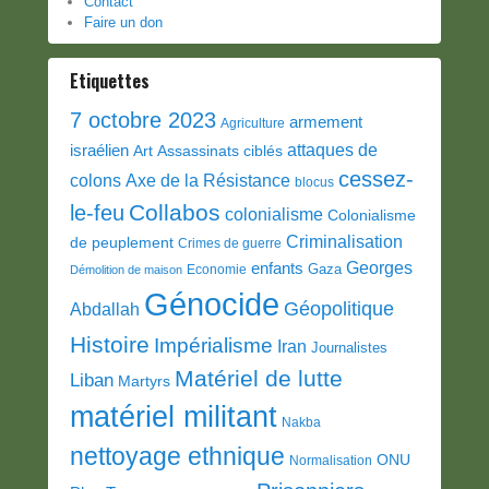
Contact
Faire un don
Etiquettes
7 octobre 2023
armement
Agriculture
attaques de
israélien
Art
Assassinats ciblés
cessez-
colons
Axe de la Résistance
blocus
Collabos
le-feu
colonialisme
Colonialisme
Criminalisation
de peuplement
Crimes de guerre
Georges
enfants
Gaza
Economie
Démolition de maison
Génocide
Géopolitique
Abdallah
Histoire
Impérialisme
Iran
Journalistes
Matériel de lutte
Liban
Martyrs
matériel militant
Nakba
nettoyage ethnique
ONU
Normalisation