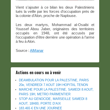
Vient s’ajouter à ce bilan les deux Palestiniens
tués la veille par les forces d’occupation près de
la colonie d’Alon, proche de Naplouse.
Les deux martyrs, Mohammad al-Osaibi et
Youssef Abou Jaber, originaires des territoires
occupés en 1948, ont été accusés par
l’occupation d’être derrière une opération à l’arme
à feu à Alon.
Source :
AlManar
Actions en cours ou à venir
DEAMBULATION POUR LA PALESTINE, PARIS
20e, VENDREDI 7 AOUT 19H HOPITAL TENON
MARCHE POUR LA PALESTINE, SAMEDI 8 AOUT,
PARIS 19H, METRO PARMENTIER
STOP AU GENOCIDE, MARSEILLE SAMEDI 8
AOUT, 18H00, PORTE D’AIX
183.465 € EN UNE JOURNEE