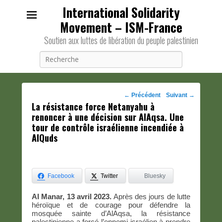
International Solidarity
Movement – ISM-France
Soutien aux luttes de libération du peuple palestinien
Recherche
Navigation
←
Précédent
Suivant
→
La résistance force Netanyahu à
des
renoncer à une décision sur AlAqsa. Une
posts
tour de contrôle israélienne incendiée à
AlQuds
Facebook
Twitter
Bluesky
Al Manar, 13 avril 2023.
Après des jours de lutte
héroïque et de courage pour défendre la
mosquée sainte d’AlAqsa, la résistance
palestinienne a forcé l’ennemi israélien à prendre