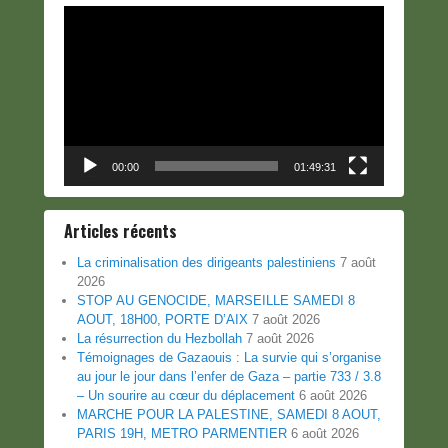
Lecteur
vidéo
00:00
01:49:31
Articles récents
La criminalisation des dirigeants palestiniens
7 août
2026
STOP AU GENOCIDE, MARSEILLE SAMEDI 8
AOUT, 18H00, PORTE D’AIX
7 août 2026
La résurrection du Hezbollah
7 août 2026
Témoignages de Gazaouis : La survie qui s’organise
au jour le jour dans l’enfer de Gaza – partie 733 / 3.8
– Un sourire au cœur du déplacement
6 août 2026
MARCHE POUR LA PALESTINE, SAMEDI 8 AOUT,
PARIS 19H, METRO PARMENTIER
6 août 2026