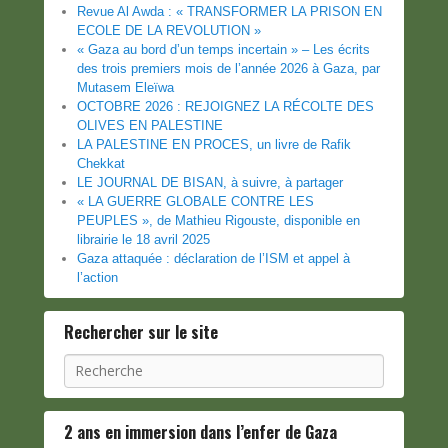
Revue Al Awda : « TRANSFORMER LA PRISON EN
ECOLE DE LA REVOLUTION »
« Gaza au bord d’un temps incertain » – Les écrits
des trois premiers mois de l’année 2026 à Gaza, par
Mutasem Eleïwa
OCTOBRE 2026 : REJOIGNEZ LA RÉCOLTE DES
OLIVES EN PALESTINE
LA PALESTINE EN PROCES, un livre de Rafik
Chekkat
LE JOURNAL DE BISAN, à suivre, à partager
« LA GUERRE GLOBALE CONTRE LES
PEUPLES », de Mathieu Rigouste, disponible en
librairie le 18 avril 2025
Gaza attaquée : déclaration de l’ISM et appel à
l’action
Rechercher sur le site
Recherche
2 ans en immersion dans l’enfer de Gaza