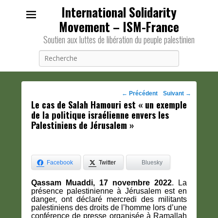
International Solidarity
Movement – ISM-France
Soutien aux luttes de libération du peuple palestinien
Recherche
Navigation
←
Précédent
Suivant
→
Le cas de Salah Hamouri est « un exemple
des
de la politique israélienne envers les
posts
Palestiniens de Jérusalem »
Facebook
Twitter
Bluesky
Qassam Muaddi, 17 novembre 2022
. La
présence palestinienne à Jérusalem est en
danger, ont déclaré mercredi des militants
palestiniens des droits de l’homme lors d’une
conférence de presse organisée à Ramallah