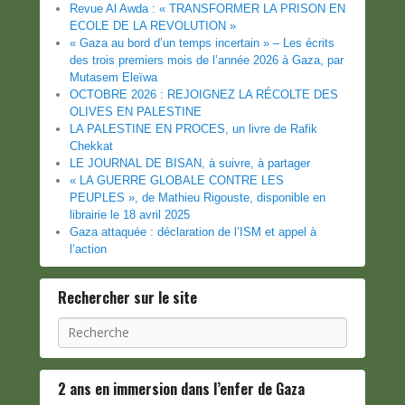
Revue Al Awda : « TRANSFORMER LA PRISON EN
ECOLE DE LA REVOLUTION »
« Gaza au bord d’un temps incertain » – Les écrits
des trois premiers mois de l’année 2026 à Gaza, par
Mutasem Eleïwa
OCTOBRE 2026 : REJOIGNEZ LA RÉCOLTE DES
OLIVES EN PALESTINE
LA PALESTINE EN PROCES, un livre de Rafik
Chekkat
LE JOURNAL DE BISAN, à suivre, à partager
« LA GUERRE GLOBALE CONTRE LES
PEUPLES », de Mathieu Rigouste, disponible en
librairie le 18 avril 2025
Gaza attaquée : déclaration de l’ISM et appel à
l’action
Rechercher sur le site
Recherche
2 ans en immersion dans l’enfer de Gaza