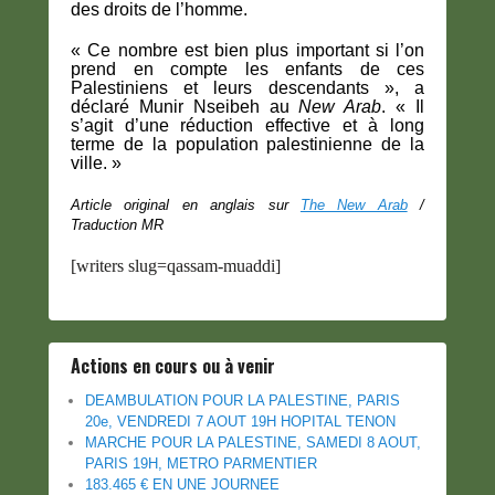
des droits de l’homme.
« Ce nombre est bien plus important si l’on
prend en compte les enfants de ces
Palestiniens et leurs descendants », a
déclaré Munir Nseibeh au
New Arab
. « Il
s’agit d’une réduction effective et à long
terme de la population palestinienne de la
ville. »
Article original en anglais sur
The New Arab
/
Traduction MR
[writers slug=qassam-muaddi]
Actions en cours ou à venir
DEAMBULATION POUR LA PALESTINE, PARIS
20e, VENDREDI 7 AOUT 19H HOPITAL TENON
MARCHE POUR LA PALESTINE, SAMEDI 8 AOUT,
PARIS 19H, METRO PARMENTIER
183.465 € EN UNE JOURNEE