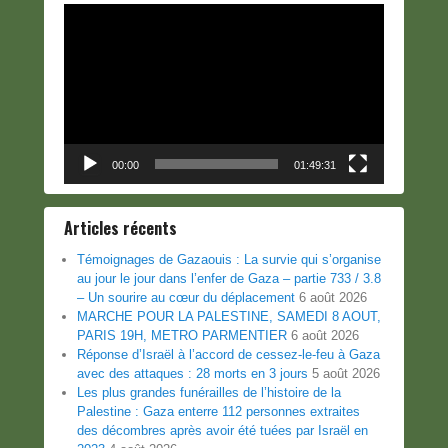
Lecteur
vidéo
00:00
01:49:31
Articles récents
Témoignages de Gazaouis : La survie qui s’organise
au jour le jour dans l’enfer de Gaza – partie 733 / 3.8
– Un sourire au cœur du déplacement
6 août 2026
MARCHE POUR LA PALESTINE, SAMEDI 8 AOUT,
PARIS 19H, METRO PARMENTIER
6 août 2026
Réponse d’Israël à l’accord de cessez-le-feu à Gaza
avec des attaques : 28 morts en 3 jours
5 août 2026
Les plus grandes funérailles de l’histoire de la
Palestine : Gaza enterre 112 personnes extraites
des décombres après avoir été tuées par Israël en