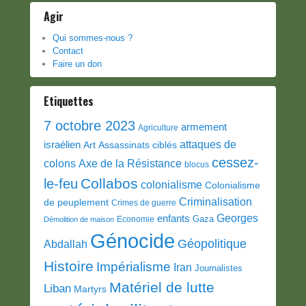
Agir
Qui sommes-nous ?
Contact
Faire un don
Etiquettes
7 octobre 2023
armement
Agriculture
attaques de
israélien
Art
Assassinats ciblés
cessez-
colons
Axe de la Résistance
blocus
Collabos
le-feu
colonialisme
Colonialisme
Criminalisation
de peuplement
Crimes de guerre
Georges
enfants
Gaza
Economie
Démolition de maison
Génocide
Géopolitique
Abdallah
Histoire
Impérialisme
Iran
Journalistes
Matériel de lutte
Liban
Martyrs