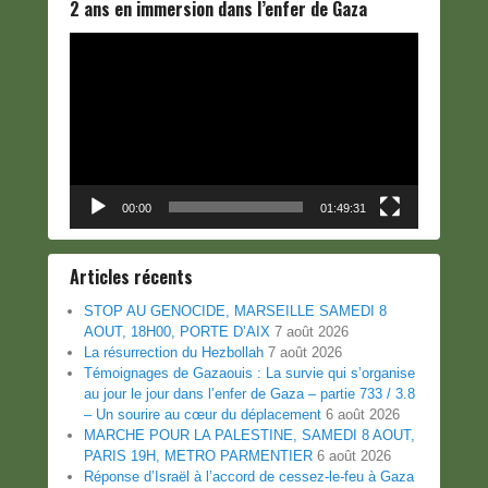
2 ans en immersion dans l’enfer de Gaza
Lecteur
vidéo
00:00
01:49:31
Articles récents
STOP AU GENOCIDE, MARSEILLE SAMEDI 8
AOUT, 18H00, PORTE D’AIX
7 août 2026
La résurrection du Hezbollah
7 août 2026
Témoignages de Gazaouis : La survie qui s’organise
au jour le jour dans l’enfer de Gaza – partie 733 / 3.8
– Un sourire au cœur du déplacement
6 août 2026
MARCHE POUR LA PALESTINE, SAMEDI 8 AOUT,
PARIS 19H, METRO PARMENTIER
6 août 2026
Réponse d’Israël à l’accord de cessez-le-feu à Gaza