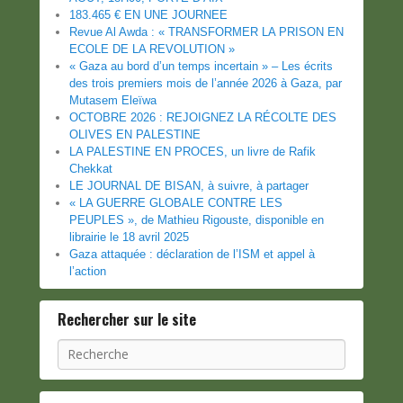
183.465 € EN UNE JOURNEE
Revue Al Awda : « TRANSFORMER LA PRISON EN
ECOLE DE LA REVOLUTION »
« Gaza au bord d’un temps incertain » – Les écrits
des trois premiers mois de l’année 2026 à Gaza, par
Mutasem Eleïwa
OCTOBRE 2026 : REJOIGNEZ LA RÉCOLTE DES
OLIVES EN PALESTINE
LA PALESTINE EN PROCES, un livre de Rafik
Chekkat
LE JOURNAL DE BISAN, à suivre, à partager
« LA GUERRE GLOBALE CONTRE LES
PEUPLES », de Mathieu Rigouste, disponible en
librairie le 18 avril 2025
Gaza attaquée : déclaration de l’ISM et appel à
l’action
Rechercher sur le site
Recherche