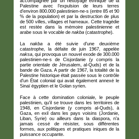
accompagnée par un nettoyage ethnique de la
Palestine avec l’expulsion de leurs terres
d’environ 800.000 palestinien-ne-s (entre 85 et 90
% de la population) et par la destruction de plus
de 500 villes, villages et hameaux. Cette tragédie
est restée dans la mémoire palestinienne et
arabe sous le vocable de
nakba
(catastrophe).
La
nakba
a été suivie d’une deuxième
catastrophe, la défaite de juin 1967, appelée
naksa
, qui provoqua un nouvel exode de 300.000
palestinien-ne-s de Cisjordanie (y compris la
partie orientale de Jérusalem, al-Quds) et de la
bande de Gaza. A partir de 1967, la totalité de la
Palestine historique était passée sous le contrôle
d’un État colonial qui avait également annexé le
Sinaï égyptien et le Golan syrien.
Face à cette domination coloniale, le peuple
palestinien, qu’il se trouve dans les territoires de
1948, en Cisjordanie (y compris al-Quds), à
Gaza, en exil dans les pays voisins (Jordanie,
Liban, Syrie) ou ailleurs dans la diaspora, n’a
jamais cessé de résister, sous différentes
formes, aux politiques et pratiques iniques de la
puissance occupante.