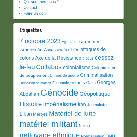
Qui sommes-nous ?
Contact
Faire un don
Etiquettes
7 octobre 2023
armement
Agriculture
attaques de
israélien
Art
Assassinats ciblés
cessez-
colons
Axe de la Résistance
blocus
Collabos
le-feu
colonialisme
Colonialisme
Criminalisation
de peuplement
Crimes de guerre
Georges
enfants
Gaza
Economie
Démolition de maison
Génocide
Géopolitique
Abdallah
Histoire
Impérialisme
Iran
Journalistes
Matériel de lutte
Liban
Martyrs
matériel militant
Nakba
nettoyage ethnique
ONU
Normalisation