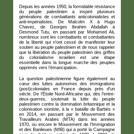
Depuis les années 1950, la formidable résistance
du peuple palestinien a inspiré plusieurs
générations de combattants anticolonialistes et
anti-impérialistes. De Malcolm X à Hugo
Chavez, de Georges Ibrahim Abdallah à
Desmond Tutu, en passant par Mohamed Ali,
nombreux sont les combattants et combattantes
de la liberté qui n’ont cessé de manifester leur
soutien au peuple palestinien et de nous rappeler
que la libération du peuple palestinien des griffes
du colonialisme israélien est une étape
essentielle dans la longue marche des peuples
opprimés vers l’émancipation.
La question palestinienne figure également au
cœur des luttes autonomes des immigrations
(post)coloniales en France depuis près d’un
siècle. De l’Étoile Nord-Africaine qui, dès l’entre-
deux-guerres, soutenait la lutte du peuple
palestinien contre la domination britannique et la
colonisation sioniste, à la « bataille de Barbès »
en 2014, en passant par le Mouvement des
Travailleurs Arabes (MTA) dans les années
1970, ou encore le Mouvement de l’Immigration
et des Banlieues (MIB) qui a porté la Campagne