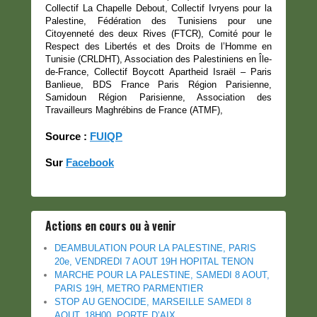
Collectif La Chapelle Debout, Collectif Ivryens pour la
Palestine, Fédération des Tunisiens pour une
Citoyenneté des deux Rives (FTCR), Comité pour le
Respect des Libertés et des Droits de l’Homme en
Tunisie (CRLDHT), Association des Palestiniens en Île-
de-France, Collectif Boycott Apartheid Israël – Paris
Banlieue, BDS France Paris Région Parisienne,
Samidoun Région Parisienne, Association des
Travailleurs Maghrébins de France (ATMF),
Source :
FUIQP
Sur
Facebook
Actions en cours ou à venir
DEAMBULATION POUR LA PALESTINE, PARIS
20e, VENDREDI 7 AOUT 19H HOPITAL TENON
MARCHE POUR LA PALESTINE, SAMEDI 8 AOUT,
PARIS 19H, METRO PARMENTIER
STOP AU GENOCIDE, MARSEILLE SAMEDI 8
AOUT, 18H00, PORTE D’AIX