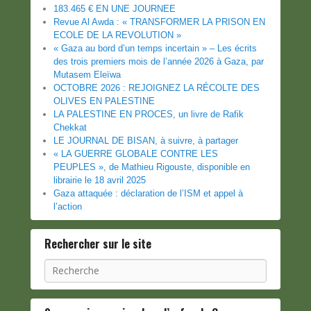
183.465 € EN UNE JOURNEE
Revue Al Awda : « TRANSFORMER LA PRISON EN
ECOLE DE LA REVOLUTION »
« Gaza au bord d’un temps incertain » – Les écrits
des trois premiers mois de l’année 2026 à Gaza, par
Mutasem Eleïwa
OCTOBRE 2026 : REJOIGNEZ LA RÉCOLTE DES
OLIVES EN PALESTINE
LA PALESTINE EN PROCES, un livre de Rafik
Chekkat
LE JOURNAL DE BISAN, à suivre, à partager
« LA GUERRE GLOBALE CONTRE LES
PEUPLES », de Mathieu Rigouste, disponible en
librairie le 18 avril 2025
Gaza attaquée : déclaration de l’ISM et appel à
l’action
Rechercher sur le site
Recherche