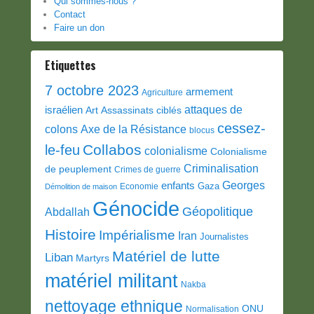
Qui sommes-nous ?
Contact
Faire un don
Etiquettes
7 octobre 2023
armement
Agriculture
attaques de
israélien
Art
Assassinats ciblés
cessez-
colons
Axe de la Résistance
blocus
Collabos
le-feu
colonialisme
Colonialisme
Criminalisation
de peuplement
Crimes de guerre
Georges
enfants
Gaza
Economie
Démolition de maison
Génocide
Géopolitique
Abdallah
Histoire
Impérialisme
Iran
Journalistes
Matériel de lutte
Liban
Martyrs
matériel militant
Nakba
nettoyage ethnique
ONU
Normalisation