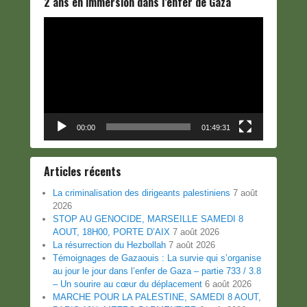
2 ans en immersion dans l’enfer de Gaza
Lecteur
vidéo
00:00
01:49:31
Articles récents
La criminalisation des dirigeants palestiniens
7 août
2026
STOP AU GENOCIDE, MARSEILLE SAMEDI 8
AOUT, 18H00, PORTE D’AIX
7 août 2026
La résurrection du Hezbollah
7 août 2026
Témoignages de Gazaouis : La survie qui s’organise
au jour le jour dans l’enfer de Gaza – partie 733 / 3.8
– Un sourire au cœur du déplacement
6 août 2026
MARCHE POUR LA PALESTINE, SAMEDI 8 AOUT,