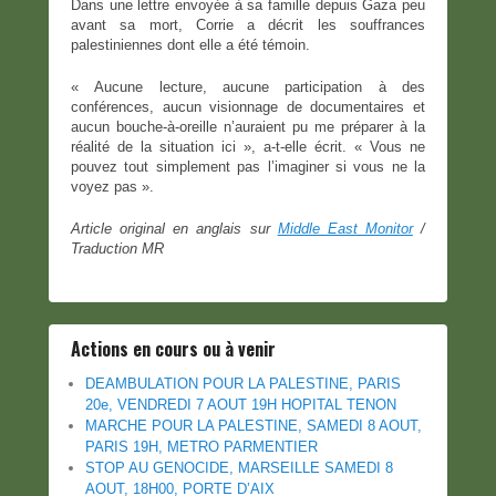
Dans une lettre envoyée à sa famille depuis Gaza peu
avant sa mort, Corrie a décrit les souffrances
palestiniennes dont elle a été témoin.
« Aucune lecture, aucune participation à des
conférences, aucun visionnage de documentaires et
aucun bouche-à-oreille n’auraient pu me préparer à la
réalité de la situation ici », a-t-elle écrit. « Vous ne
pouvez tout simplement pas l’imaginer si vous ne la
voyez pas ».
Article original en anglais sur
Middle East Monitor
/
Traduction MR
Actions en cours ou à venir
DEAMBULATION POUR LA PALESTINE, PARIS
20e, VENDREDI 7 AOUT 19H HOPITAL TENON
MARCHE POUR LA PALESTINE, SAMEDI 8 AOUT,
PARIS 19H, METRO PARMENTIER
STOP AU GENOCIDE, MARSEILLE SAMEDI 8
AOUT, 18H00, PORTE D’AIX