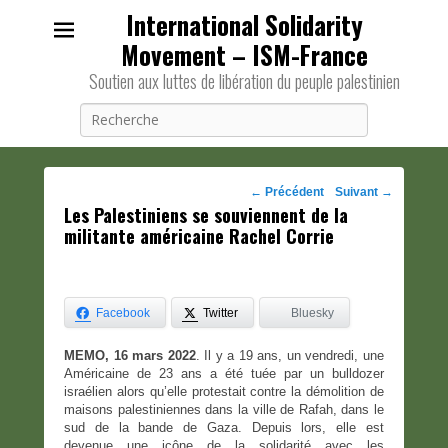
International Solidarity
Movement – ISM-France
Soutien aux luttes de libération du peuple palestinien
Recherche
Navigation
←
Précédent
Suivant
→
Les Palestiniens se souviennent de la
des
militante américaine Rachel Corrie
posts
Facebook
Twitter
Bluesky
MEMO, 16 mars 2022
. Il y a 19 ans, un vendredi, une
Américaine de 23 ans a été tuée par un bulldozer
israélien alors qu’elle protestait contre la démolition de
maisons palestiniennes dans la ville de Rafah, dans le
sud de la bande de Gaza. Depuis lors, elle est
devenue une icône de la solidarité avec les