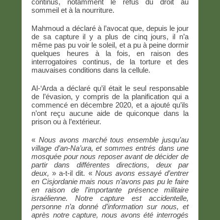
continus, notamment le refus du droit au
sommeil et à la nourriture.
Mahmoud a déclaré à l’avocat que, depuis le jour
de sa capture il y a plus de cinq jours, il n’a
même pas pu voir le soleil, et a pu à peine dormir
quelques heures à la fois, en raison des
interrogatoires continus, de la torture et des
mauvaises conditions dans la cellule.
Al-‘Arda a déclaré qu’il était le seul responsable
de l’évasion, y compris de la planification qui a
commencé en décembre 2020, et a ajouté qu’ils
n’ont reçu aucune aide de quiconque dans la
prison ou à l’extérieur.
«
Nous avons marché tous ensemble jusqu’au
village d’an-Na’ura, et sommes entrés dans une
mosquée pour nous reposer avant de décider de
partir dans différentes directions, deux par
deux,
» a-t-il dit. «
Nous avons essayé d’entrer
en Cisjordanie mais nous n’avons pas pu le faire
en raison de l’importante présence militaire
israélienne. Notre capture est accidentelle,
personne n’a donné d’information sur nous, et
après notre capture, nous avons été interrogés