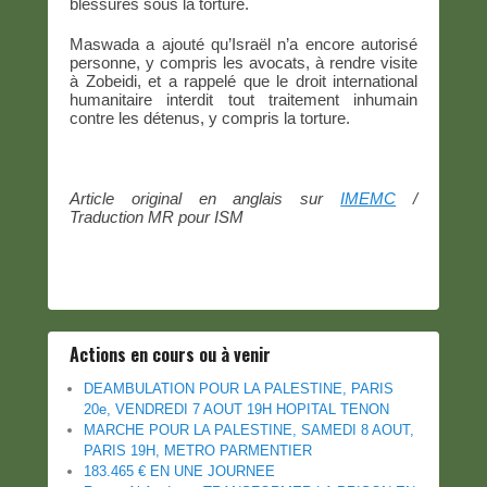
blessures sous la torture.
Maswada a ajouté qu’Israël n’a encore autorisé
personne, y compris les avocats, à rendre visite
à Zobeidi, et a rappelé que le droit international
humanitaire interdit tout traitement inhumain
contre les détenus, y compris la torture.
Article original en anglais sur
IMEMC
/
Traduction MR pour ISM
Actions en cours ou à venir
DEAMBULATION POUR LA PALESTINE, PARIS
20e, VENDREDI 7 AOUT 19H HOPITAL TENON
MARCHE POUR LA PALESTINE, SAMEDI 8 AOUT,
PARIS 19H, METRO PARMENTIER
183.465 € EN UNE JOURNEE