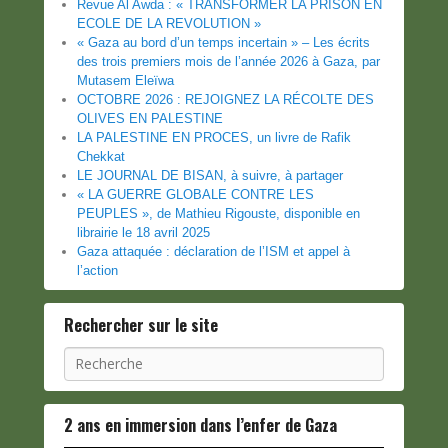
Revue Al Awda : « TRANSFORMER LA PRISON EN
ECOLE DE LA REVOLUTION »
« Gaza au bord d’un temps incertain » – Les écrits
des trois premiers mois de l’année 2026 à Gaza, par
Mutasem Eleïwa
OCTOBRE 2026 : REJOIGNEZ LA RÉCOLTE DES
OLIVES EN PALESTINE
LA PALESTINE EN PROCES, un livre de Rafik
Chekkat
LE JOURNAL DE BISAN, à suivre, à partager
« LA GUERRE GLOBALE CONTRE LES
PEUPLES », de Mathieu Rigouste, disponible en
librairie le 18 avril 2025
Gaza attaquée : déclaration de l’ISM et appel à
l’action
Rechercher sur le site
Recherche
2 ans en immersion dans l’enfer de Gaza