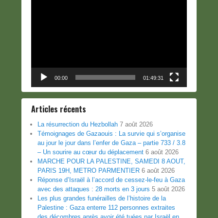
Lecteur
vidéo
00:00
01:49:31
Articles récents
La résurrection du Hezbollah
7 août 2026
Témoignages de Gazaouis : La survie qui s’organise
au jour le jour dans l’enfer de Gaza – partie 733 / 3.8
– Un sourire au cœur du déplacement
6 août 2026
MARCHE POUR LA PALESTINE, SAMEDI 8 AOUT,
PARIS 19H, METRO PARMENTIER
6 août 2026
Réponse d’Israël à l’accord de cessez-le-feu à Gaza
avec des attaques : 28 morts en 3 jours
5 août 2026
Les plus grandes funérailles de l’histoire de la
Palestine : Gaza enterre 112 personnes extraites
des décombres après avoir été tuées par Israël en