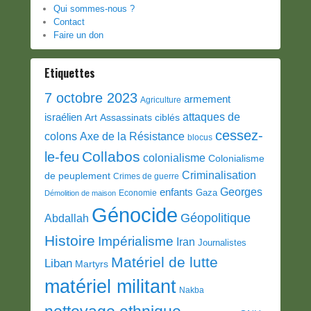
Qui sommes-nous ?
Contact
Faire un don
Etiquettes
7 octobre 2023
armement
Agriculture
attaques de
israélien
Art
Assassinats ciblés
cessez-
colons
Axe de la Résistance
blocus
Collabos
le-feu
colonialisme
Colonialisme
Criminalisation
de peuplement
Crimes de guerre
Georges
enfants
Gaza
Economie
Démolition de maison
Génocide
Géopolitique
Abdallah
Histoire
Impérialisme
Iran
Journalistes
Matériel de lutte
Liban
Martyrs
matériel militant
Nakba