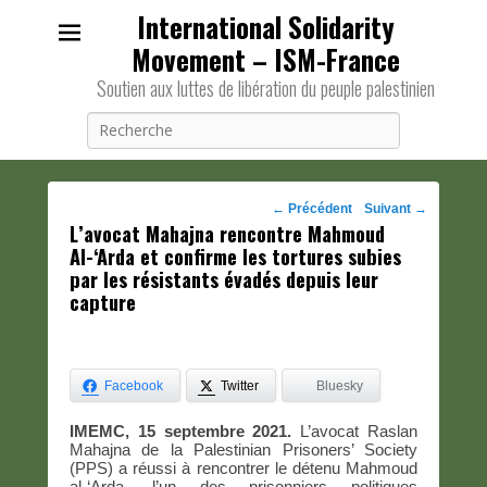
International Solidarity
Movement – ISM-France
Soutien aux luttes de libération du peuple palestinien
Recherche
Navigation
←
Précédent
Suivant
→
L’avocat Mahajna rencontre Mahmoud
des
Al-‘Arda et confirme les tortures subies
posts
par les résistants évadés depuis leur
capture
Facebook
Twitter
Bluesky
IMEMC, 15 septembre 2021.
L’avocat Raslan
Mahajna de la Palestinian Prisoners’ Society
(PPS) a réussi à rencontrer le détenu Mahmoud
al-‘Arda, l’un des prisonniers politiques