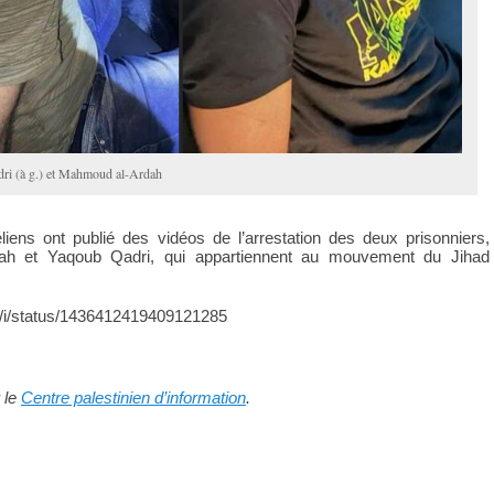
ri (à g.) et Mahmoud al-Ardah
liens ont publié des vidéos de l’arrestation des deux prisonniers,
h et Yaqoub Qadri, qui appartiennent au mouvement du Jihad
om/i/status/1436412419409121285
r le
Centre palestinien d’information
.