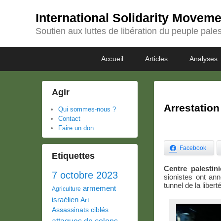
International Solidarity Movem
Soutien aux luttes de libération du peuple pales
Passer
Passer
Premier
Accueil
Articles
Analyses
au
au
menu
contenu
contenu
principal
secondaire
Agir
Arrestation
Qui sommes-nous ?
Contact
Faire un don
Facebook
Etiquettes
Centre palestin
7 octobre 2023
sionistes ont ann
tunnel de la liber
armement
Agriculture
israélien
Art
Assassinats ciblés
attaques de colons