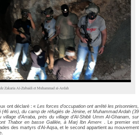
n de Zakaria Al-Zubaidi et Muhammad al-Ardah
ux ont déclaré : «
Les forces d’occupation ont arrêté les prisonniers,
di (46 ans), du camp de réfugiés de Jénine, et Muhammad Ardah (39
du village d’Arraba, près du village d’Al-Shibli Umm Al-Ghanam, sur
ont Thabor en basse Galilée, à Marj Ibn Amer
« . Le premier est
des des martyrs d’Al-Aqsa, et le second appartient au mouvement
e.