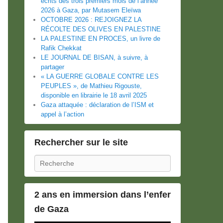
écrits des trois premiers mois de l’année
2026 à Gaza, par Mutasem Eleïwa
OCTOBRE 2026 : REJOIGNEZ LA
RÉCOLTE DES OLIVES EN PALESTINE
LA PALESTINE EN PROCES, un livre de
Rafik Chekkat
LE JOURNAL DE BISAN, à suivre, à
partager
« LA GUERRE GLOBALE CONTRE LES
PEUPLES », de Mathieu Rigouste,
disponible en librairie le 18 avril 2025
Gaza attaquée : déclaration de l’ISM et
appel à l’action
Rechercher sur le site
Recherche
2 ans en immersion dans l’enfer
de Gaza