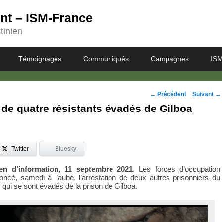
ent – ISM-France
tinien
Témoignages
Communiqués
Campagnes
ISM
Navigation
←
Précédent
Suivant
→
 de quatre résistants évadés de Gilboa
des
posts
Twitter
Bluesky
ien d’information, 11 septembre 2021
. Les forces d’occupation
oncé, samedi à l’aube, l’arrestation de deux autres prisonniers du
té qui se sont évadés de la prison de Gilboa.