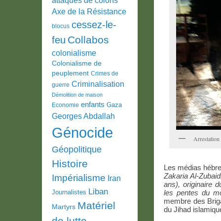
Axe de la Résistance
cessez-le-
blocus
Collabos
feu
colonialisme
Colonialisme de
peuplement
Crimes de
Criminalisation
guerre
Démolition de maison
enfants
Gaza
Economie
Georges Abdallah
Génocide
Arrestatio
Géopolitique
Histoire
Les médias hébre
Zakaria Al-Zubai
Impérialisme
Iran
ans), originaire 
Liban
Journalistes
les pentes du m
membre des Briga
Matériel
Martyrs
du Jihad islamiqu
de lutte