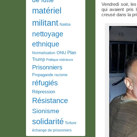
Vendredi soir, le
matériel
qui avaient pris l
creusé dans la pr
militant
Nakba
nettoyage
ethnique
Plan
ONU
Normalisation
Trump
Politique intérieure
Prisonniers
Propagande
racisme
réfugiés
Répression
Résistance
Sionisme
solidarité
Torture
échange de prisonniers