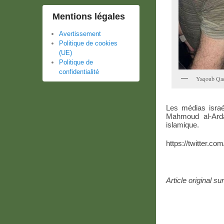
Mentions légales
Avertissement
Politique de cookies
(UE)
Politique de
confidentialité
Yaqoub Qad
Les médias israé
Mahmoud al-Arda
islamique.
https://twitter.c
Article original su