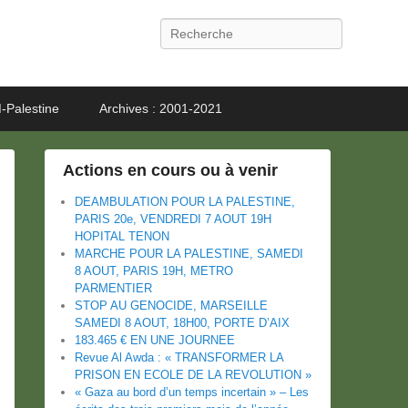
Recherche
-Palestine
Archives : 2001-2021
Actions en cours ou à venir
DEAMBULATION POUR LA PALESTINE,
PARIS 20e, VENDREDI 7 AOUT 19H
HOPITAL TENON
MARCHE POUR LA PALESTINE, SAMEDI
8 AOUT, PARIS 19H, METRO
PARMENTIER
STOP AU GENOCIDE, MARSEILLE
SAMEDI 8 AOUT, 18H00, PORTE D’AIX
183.465 € EN UNE JOURNEE
Revue Al Awda : « TRANSFORMER LA
PRISON EN ECOLE DE LA REVOLUTION »
« Gaza au bord d’un temps incertain » – Les