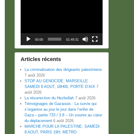
Lecteur
vidéo
00:00
01:49:31
Articles récents
La criminalisation des dirigeants palestiniens
7 août 2026
STOP AU GENOCIDE, MARSEILLE
SAMEDI 8 AOUT, 18H00, PORTE D’AIX
7
août 2026
La résurrection du Hezbollah
7 août 2026
Témoignages de Gazaouis : La survie qui
s’organise au jour le jour dans l’enfer de
Gaza – partie 733 / 3.8 – Un sourire au cœur
du déplacement
6 août 2026
MARCHE POUR LA PALESTINE, SAMEDI
8 AOUT, PARIS 19H, METRO