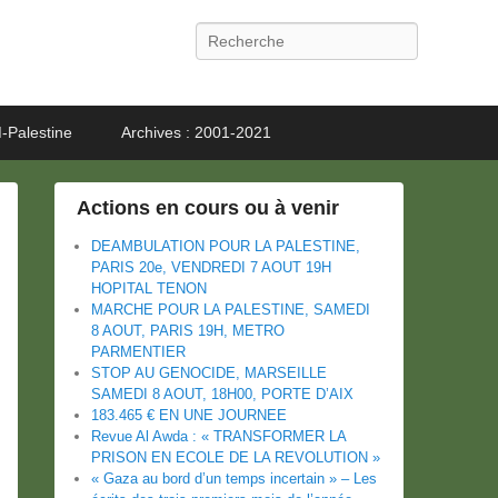
Recherche
-Palestine
Archives : 2001-2021
Actions en cours ou à venir
DEAMBULATION POUR LA PALESTINE,
PARIS 20e, VENDREDI 7 AOUT 19H
HOPITAL TENON
MARCHE POUR LA PALESTINE, SAMEDI
8 AOUT, PARIS 19H, METRO
PARMENTIER
STOP AU GENOCIDE, MARSEILLE
SAMEDI 8 AOUT, 18H00, PORTE D’AIX
183.465 € EN UNE JOURNEE
Revue Al Awda : « TRANSFORMER LA
PRISON EN ECOLE DE LA REVOLUTION »
« Gaza au bord d’un temps incertain » – Les