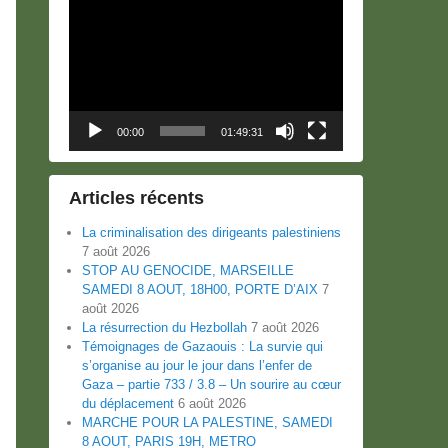
Lecteur
vidéo
00:00
01:49:31
Articles récents
La criminalisation des dirigeants palestiniens
7 août 2026
STOP AU GENOCIDE, MARSEILLE
SAMEDI 8 AOUT, 18H00, PORTE D’AIX
7
août 2026
La résurrection du Hezbollah
7 août 2026
Témoignages de Gazaouis : La survie qui
s’organise au jour le jour dans l’enfer de
Gaza – partie 733 / 3.8 – Un sourire au cœur
du déplacement
6 août 2026
MARCHE POUR LA PALESTINE, SAMEDI
8 AOUT, PARIS 19H, METRO