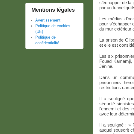
s’échapper de la p
par un tunnel qu’i
Mentions légales
Les médias d’occu
Avertissement
pour s’échapper de
Politique de cookies
du mur extérieur d
(UE)
Politique de
La prison de Gilb
confidentialité
et elle est consid
Les six prisonn
Fouad Kamamji, M
Jénine.
Dans un communi
prisonniers hér
restrictions carcér
Il a souligné qu
sécurité sioniste
l’ennemi et des m
avec leur détermi
Il a souligné : » 
auquel souscrit ch