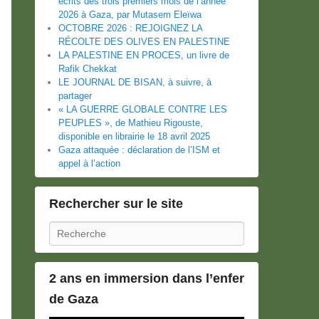
écrits des trois premiers mois de l’année
2026 à Gaza, par Mutasem Eleïwa
OCTOBRE 2026 : REJOIGNEZ LA
RÉCOLTE DES OLIVES EN PALESTINE
LA PALESTINE EN PROCES, un livre de
Rafik Chekkat
LE JOURNAL DE BISAN, à suivre, à
partager
« LA GUERRE GLOBALE CONTRE LES
PEUPLES », de Mathieu Rigouste,
disponible en librairie le 18 avril 2025
Gaza attaquée : déclaration de l’ISM et
appel à l’action
Rechercher sur le site
Recherche
2 ans en immersion dans l’enfer
de Gaza