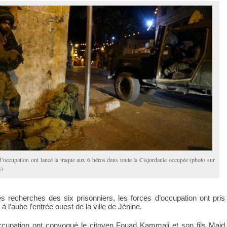
d’occupation ont lancé la traque aux 6 héros dans toute la Cisjordanie occupée (photo sur
s)
s recherches des six prisonniers, les forces d’occupation ont pris
à l’aube l’entrée ouest de la ville de Jénine.
occupation ont convoqué le citoyen Fouad Kammaji et son fils Majd