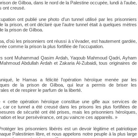
rison de Gilboa, dans le nord de la Palestine occupée, lundi à l’aube,
ls ont creusé.
pation ont publié une photo d’un tunnel utilisé par les prisonniers
 la prison, et ont déclaré que l’autre tunnel était à quelques mètres
e la prison de Gilboa.
oa, d’où les prisonniers ont réussi à s’évader, est hautement gardée,
érée comme la prison la plus fortifiée de l’occupation.
iers sont Muhammad Qasim Ardah, Yaqoub Mahmoud Qadri, Ayham
ahmoud Abdullah Ardah et Zakaria Al-Zubaidi, tous originaires de
qué, le Hamas a félicité l’opération héroïque menée par les
oïques de la prison de Gilboa, qui leur a permis de briser les
ales et de respirer le parfum de la liberté.
e « cette opération héroïque constitue une gifle aux services de
s, car ce tunnel a été creusé dans les prisons les plus fortifiées de
esures de sécurité ont été prises, mais les prisonniers héroïques,
nation et leur persévérance, ont pu vaincre ces appareils. »
Protéger les prisonniers libérés est un devoir légitime et patriotique
aque Palestinien libre, et nous appelons notre peuple à la plus large