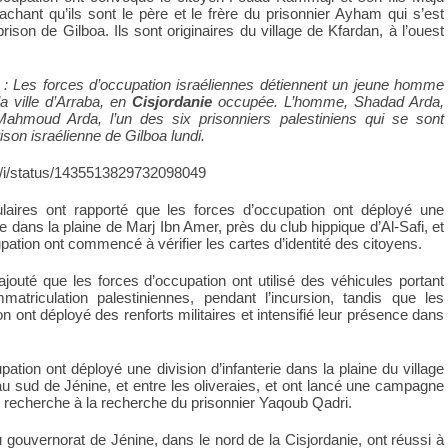
hant qu’ils sont le père et le frère du prisonnier Ayham qui s’est
rison de Gilboa. Ils sont originaires du village de Kfardan, à l’ouest
 : Les forces d’occupation israéliennes détiennent un jeune homme
la ville d’Arraba, en
Cisjordanie
occupée. L’homme, Shadad Arda,
Mahmoud Arda, l’un des six prisonniers palestiniens qui se sont
son israélienne de Gilboa lundi.
om/i/status/1435513829732098049
aires ont rapporté que les forces d’occupation ont déployé une
rie dans la plaine de Marj Ibn Amer, près du club hippique d’Al-Safi, et
pation ont commencé à vérifier les cartes d’identité des citoyens.
jouté que les forces d’occupation ont utilisé des véhicules portant
matriculation palestiniennes, pendant l’incursion, tandis que les
n ont déployé des renforts militaires et intensifié leur présence dans
ation ont déployé une division d’infanterie dans la plaine du village
au sud de Jénine, et entre les oliveraies, et ont lancé une campagne
e recherche à la recherche du prisonnier Yaqoub Qadri.
u gouvernorat de Jénine, dans le nord de la Cisjordanie, ont réussi à