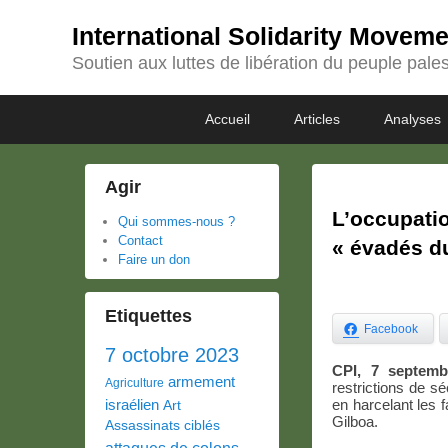
International Solidarity Movem
Soutien aux luttes de libération du peuple pales
Passer
Passer
Premier
Accueil
Articles
Analyses
au
au
menu
contenu
contenu
principal
secondaire
Agir
L’occupatio
Qui sommes-nous ?
Contact
« évadés du
Faire un don
Etiquettes
Facebook
7 octobre 2023
CPI, 7 septemb
armement
Agriculture
restrictions de s
israélien
en harcelant les f
Art
Gilboa.
Assassinats ciblés
attaques de colons