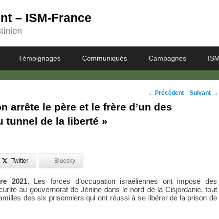
ent – ISM-France
tinien
Témoignages
Communiqués
Campagnes
ISM
Navigation
←
Précédent
Suivant
→
n arrête le père et le frère d’un des
des
 tunnel de la liberté »
posts
Twitter
Bluesky
re 2021
. Les forces d’occupation israéliennes ont imposé des
écurité au gouvernorat de Jénine dans le nord de la Cisjordanie, tout
amilles des six prisonniers qui ont réussi à se libérer de la prison de