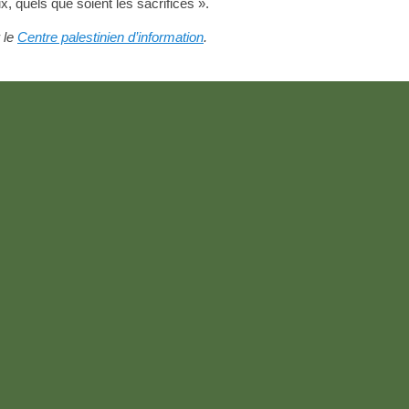
x, quels que soient les sacrifices ».
r le
Centre palestinien d’information
.