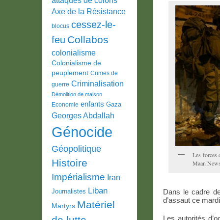
Axe de la Résistance
cessez-le-
blocus
Collabos
feu
colonialisme
Colonialisme de
peuplement
Crimes de
Criminalisation
guerre
Démolition de maison
enfants
Gaza
Economie
Georges Abdallah
Génocide
Géopolitique
Les forces 
Histoire
Maan New
Impérialisme
Iran
Liban
Journalistes
Dans le cadre de
d’assaut ce mardi 
Matériel
Martyrs
de lutte
Les autorités d’