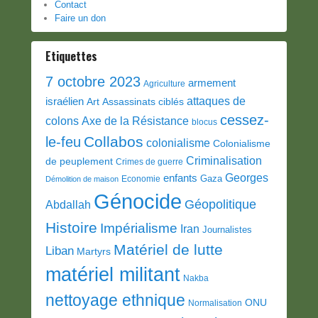
Contact
Faire un don
Etiquettes
7 octobre 2023
armement
Agriculture
attaques de
israélien
Art
Assassinats ciblés
cessez-
colons
Axe de la Résistance
blocus
Collabos
le-feu
colonialisme
Colonialisme
Criminalisation
de peuplement
Crimes de guerre
Georges
enfants
Gaza
Economie
Démolition de maison
Génocide
Géopolitique
Abdallah
Histoire
Impérialisme
Iran
Journalistes
Matériel de lutte
Liban
Martyrs
matériel militant
Nakba
nettoyage ethnique
ONU
Normalisation