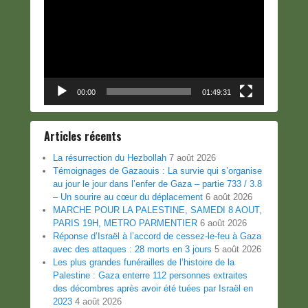
vidéo
00:00
01:49:31
Articles récents
La résurrection du Hezbollah
7 août 2026
Témoignages de Gazaouis : La survie qui s’organise
au jour le jour dans l’enfer de Gaza – partie 733 / 3.8
– Un sourire au cœur du déplacement
6 août 2026
MARCHE POUR LA PALESTINE, SAMEDI 8 AOUT,
PARIS 19H, METRO PARMENTIER
6 août 2026
Réponse d’Israël à l’accord de cessez-le-feu à Gaza
avec des attaques : 28 morts en 3 jours
5 août 2026
Les plus grandes funérailles de l’histoire de la
Palestine : Gaza enterre 112 personnes extraites
des décombres après avoir été tuées par Israël en
2023
4 août 2026