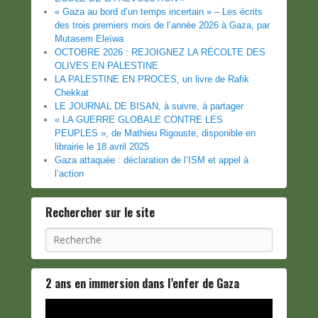
« Gaza au bord d’un temps incertain » – Les écrits
des trois premiers mois de l’année 2026 à Gaza, par
Mutasem Eleïwa
OCTOBRE 2026 : REJOIGNEZ LA RÉCOLTE DES
OLIVES EN PALESTINE
LA PALESTINE EN PROCES, un livre de Rafik
Chekkat
LE JOURNAL DE BISAN, à suivre, à partager
« LA GUERRE GLOBALE CONTRE LES
PEUPLES », de Mathieu Rigouste, disponible en
librairie le 18 avril 2025
Gaza attaquée : déclaration de l’ISM et appel à
l’action
Rechercher sur le site
Recherche
2 ans en immersion dans l’enfer de Gaza
Lecteur