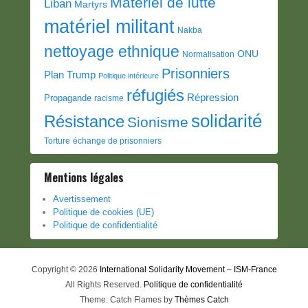
Matériel de lutte
Liban
Martyrs
matériel militant
Nakba
nettoyage ethnique
ONU
Normalisation
Prisonniers
Plan Trump
Politique intérieure
réfugiés
Répression
Propagande
racisme
solidarité
Résistance
Sionisme
Torture
échange de prisonniers
Mentions légales
Avertissement
Politique de cookies (UE)
Politique de confidentialité
Copyright © 2026
International Solidarity Movement – ISM-France
All Rights Reserved.
Politique de confidentialité
Theme: Catch Flames by
Thèmes Catch