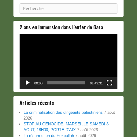
Recherche
2 ans en immersion dans l’enfer de Gaza
Lecteur
vidéo
00:00
01:49:31
Articles récents
La criminalisation des dirigeants palestiniens
7 août
2026
STOP AU GENOCIDE, MARSEILLE SAMEDI 8
AOUT, 18H00, PORTE D’AIX
7 août 2026
La résurrection du Hezbollah
7 août 2026