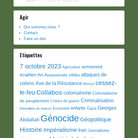
Agir
Qui sommes-nous ?
Contact
Faire un don
Etiquettes
7 octobre 2023
armement
Agriculture
attaques de
israélien
Art
Assassinats ciblés
cessez-
colons
Axe de la Résistance
blocus
Collabos
le-feu
colonialisme
Colonialisme
Criminalisation
de peuplement
Crimes de guerre
Georges
enfants
Gaza
Economie
Démolition de maison
Génocide
Géopolitique
Abdallah
Histoire
Impérialisme
Iran
Journalistes