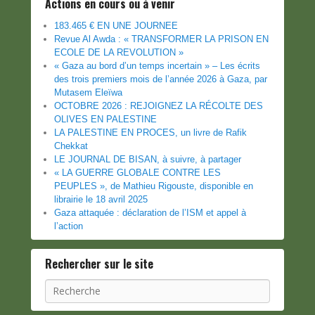
Actions en cours ou à venir
183.465 € EN UNE JOURNEE
Revue Al Awda : « TRANSFORMER LA PRISON EN
ECOLE DE LA REVOLUTION »
« Gaza au bord d’un temps incertain » – Les écrits
des trois premiers mois de l’année 2026 à Gaza, par
Mutasem Eleïwa
OCTOBRE 2026 : REJOIGNEZ LA RÉCOLTE DES
OLIVES EN PALESTINE
LA PALESTINE EN PROCES, un livre de Rafik
Chekkat
LE JOURNAL DE BISAN, à suivre, à partager
« LA GUERRE GLOBALE CONTRE LES
PEUPLES », de Mathieu Rigouste, disponible en
librairie le 18 avril 2025
Gaza attaquée : déclaration de l’ISM et appel à
l’action
Rechercher sur le site
Recherche