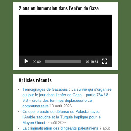
2 ans en immersion dans l’enfer de Gaza
Lecteur
vidéo
00:00
01:49:31
Articles récents
Témoignages de Gazaouis : La survie qui s’organise
au jour le jour dans l’enfer de Gaza – partie 734 / 8-
9.8 – droits des femmes déplacées/force
communautaire
10 août 2026
Ce que le pacte de défense du Pakistan avec
l’Arabie saoudite et la Turquie implique pour le
Moyen-Orient
9 août 2026
La criminalisation des dirigeants palestiniens
7 août