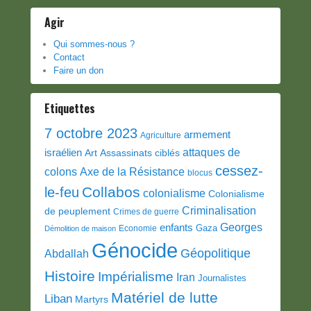
Agir
Qui sommes-nous ?
Contact
Faire un don
Etiquettes
7 octobre 2023
armement
Agriculture
attaques de
israélien
Art
Assassinats ciblés
cessez-
colons
Axe de la Résistance
blocus
Collabos
le-feu
colonialisme
Colonialisme
Criminalisation
de peuplement
Crimes de guerre
Georges
enfants
Gaza
Economie
Démolition de maison
Génocide
Géopolitique
Abdallah
Histoire
Impérialisme
Iran
Journalistes
Matériel de lutte
Liban
Martyrs