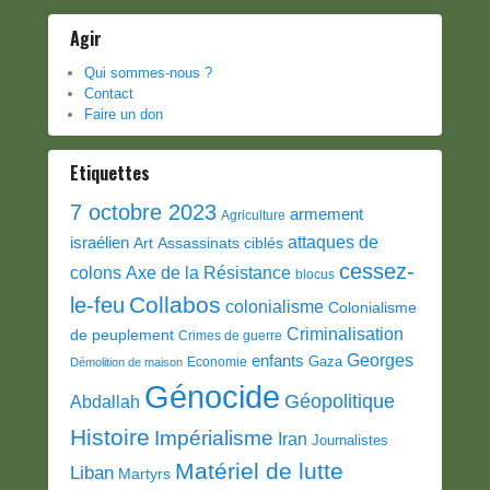
Agir
Qui sommes-nous ?
Contact
Faire un don
Etiquettes
7 octobre 2023
armement
Agriculture
attaques de
israélien
Art
Assassinats ciblés
cessez-
colons
Axe de la Résistance
blocus
Collabos
le-feu
colonialisme
Colonialisme
Criminalisation
de peuplement
Crimes de guerre
Georges
enfants
Gaza
Economie
Démolition de maison
Génocide
Géopolitique
Abdallah
Histoire
Impérialisme
Iran
Journalistes
Matériel de lutte
Liban
Martyrs