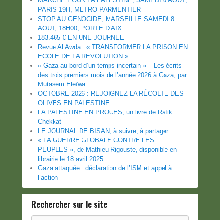
MARCHE POUR LA PALESTINE, SAMEDI 8 AOUT,
PARIS 19H, METRO PARMENTIER
STOP AU GENOCIDE, MARSEILLE SAMEDI 8
AOUT, 18H00, PORTE D’AIX
183.465 € EN UNE JOURNEE
Revue Al Awda : « TRANSFORMER LA PRISON EN
ECOLE DE LA REVOLUTION »
« Gaza au bord d’un temps incertain » – Les écrits
des trois premiers mois de l’année 2026 à Gaza, par
Mutasem Eleïwa
OCTOBRE 2026 : REJOIGNEZ LA RÉCOLTE DES
OLIVES EN PALESTINE
LA PALESTINE EN PROCES, un livre de Rafik
Chekkat
LE JOURNAL DE BISAN, à suivre, à partager
« LA GUERRE GLOBALE CONTRE LES
PEUPLES », de Mathieu Rigouste, disponible en
librairie le 18 avril 2025
Gaza attaquée : déclaration de l’ISM et appel à
l’action
Rechercher sur le site
Recherche