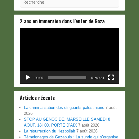
2 ans en immersion dans l’enfer de Gaza
Lecteur
vidéo
00:00
01:49:31
Articles récents
La criminalisation des dirigeants palestiniens
7 août
2026
STOP AU GENOCIDE, MARSEILLE SAMEDI 8
AOUT, 18H00, PORTE D’AIX
7 août 2026
La résurrection du Hezbollah
7 août 2026
Témoignages de Gazaouis : La survie qui s’organise