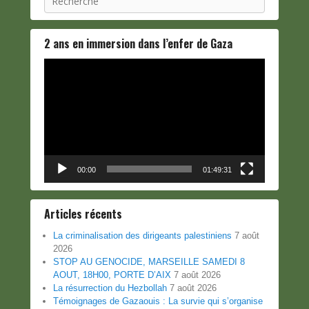
2 ans en immersion dans l’enfer de Gaza
Lecteur
vidéo
00:00
01:49:31
Articles récents
La criminalisation des dirigeants palestiniens
7 août
2026
STOP AU GENOCIDE, MARSEILLE SAMEDI 8
AOUT, 18H00, PORTE D’AIX
7 août 2026
La résurrection du Hezbollah
7 août 2026
Témoignages de Gazaouis : La survie qui s’organise