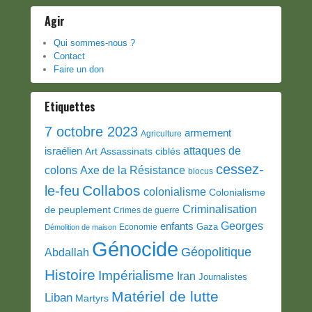
Agir
Qui sommes-nous ?
Contact
Faire un don
Etiquettes
7 octobre 2023
armement
Agriculture
attaques de
israélien
Art
Assassinats ciblés
cessez-
colons
Axe de la Résistance
blocus
Collabos
le-feu
colonialisme
Colonialisme
Criminalisation
de peuplement
Crimes de guerre
Georges
enfants
Gaza
Economie
Démolition de maison
Génocide
Géopolitique
Abdallah
Histoire
Impérialisme
Iran
Journalistes
Matériel de lutte
Liban
Martyrs