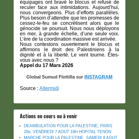
équipages ont bravé le blocus et refusé de
reculer face aux intimidations.
Aujourd’hui,
nous convergeons. Plus d’efforts parallèles.
Plus besoin d’attendre que les promesses de
cessez-le-feu se concrétisent alors que le
génocide se poursuit. Nous nous déployons
en mer, à grande échelle, d’une seule voix.
L’ère de la coordination massive est arrivée.
Nous contestons ouvertement le blocus et
affirmons le droit des Palestiniens à la
dignité et à la liberté.
Le vent tourne. Êtes-
vous avec nous ?
Appel du 17 Mars 2026
Global Sumud Flottilla sur
INSTAGRAM
Source :
Altermidi
Actions en cours ou à venir
DEAMBULATION POUR LA PALESTINE, PARIS
20e, VENDREDI 7 AOUT 19H HOPITAL TENON
MARCHE POUR LA PALESTINE, SAMEDI 8 AOUT,