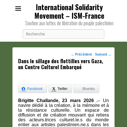
International Solidarity
Movement – ISM-France
Soutien aux luttes de libération du peuple palestinien
Recherche
Navigation
←
Précédent
Suivant
→
Dans le sillage des flottilles vers Gaza,
des
un Centre Culturel Embarqué
posts
Facebook
Twitter
Bluesky
Brigitte Challande, 23 mars 2026 .
– Un
navire dédié à la création, à la mémoire et à
la résistance culturelle. Un espace de
diffusion et de création mouvant qui reliera
des acteurs.trices culturel.le.s du monde
entier aux artistes palestinien.ne.s dans les