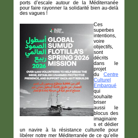
ports d’escale autour de la Méditerranée
pour faire rayonner la solidarité bien au-delà
des vagues !
Ces
superbes
intentions,
voire
objectifs,
sont
décrits
dans le
projet
du
Centre
Culturel
Emb
arqué
qui
souhaite
briser
aussi le
blocus des
imaginaire
s et dédier
un navire à la résistance culturelle pour
libérer notre mer Méditerranée de ce qu’elle