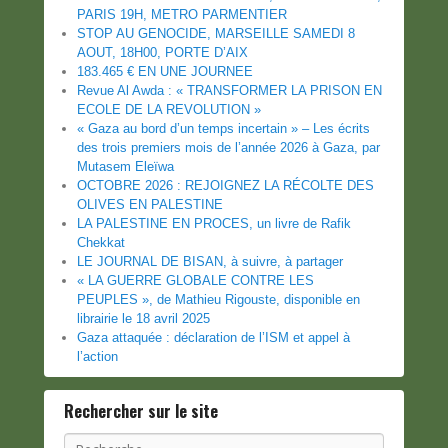
PARIS 19H, METRO PARMENTIER
STOP AU GENOCIDE, MARSEILLE SAMEDI 8
AOUT, 18H00, PORTE D’AIX
183.465 € EN UNE JOURNEE
Revue Al Awda : « TRANSFORMER LA PRISON EN
ECOLE DE LA REVOLUTION »
« Gaza au bord d’un temps incertain » – Les écrits
des trois premiers mois de l’année 2026 à Gaza, par
Mutasem Eleïwa
OCTOBRE 2026 : REJOIGNEZ LA RÉCOLTE DES
OLIVES EN PALESTINE
LA PALESTINE EN PROCES, un livre de Rafik
Chekkat
LE JOURNAL DE BISAN, à suivre, à partager
« LA GUERRE GLOBALE CONTRE LES
PEUPLES », de Mathieu Rigouste, disponible en
librairie le 18 avril 2025
Gaza attaquée : déclaration de l’ISM et appel à
l’action
Rechercher sur le site
Recherche