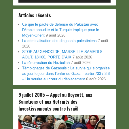
Articles récents
Ce que le pacte de défense du Pakistan avec
l’Arabie saoudite et la Turquie implique pour le
Moyen-Orient
9 août 2026
La criminalisation des dirigeants palestiniens
7 août
2026
STOP AU GENOCIDE, MARSEILLE SAMEDI 8
AOUT, 18H00, PORTE D’AIX
7 août 2026
La résurrection du Hezbollah
7 août 2026
Témoignages de Gazaouis : La survie qui s’organise
au jour le jour dans l’enfer de Gaza – partie 733 / 3.8
– Un sourire au cœur du déplacement
6 août 2026
9 juillet 2005 – Appel au Boycott, aux
Sanctions et aux Retraits des
Investissements contre Israël