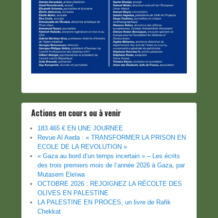
Actions en cours ou à venir
183.465 € EN UNE JOURNEE
Revue Al Awda : « TRANSFORMER LA PRISON EN
ECOLE DE LA REVOLUTION »
« Gaza au bord d’un temps incertain » – Les écrits
des trois premiers mois de l’année 2026 à Gaza, par
Mutasem Eleïwa
OCTOBRE 2026 : REJOIGNEZ LA RÉCOLTE DES
OLIVES EN PALESTINE
LA PALESTINE EN PROCES, un livre de Rafik
Chekkat