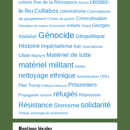
cessez-
colons
Axe de la Résistance
blocus
Collabos
le-feu
colonialisme
Colonialisme
Criminalisation
de peuplement
Crimes de guerre
Georges
enfants
Gaza
Economie
Démolition de maison
Génocide
Géopolitique
Abdallah
Histoire
Impérialisme
Iran
Journalistes
Matériel de lutte
Liban
Martyrs
matériel militant
Nakba
nettoyage ethnique
ONU
Normalisation
Prisonniers
Plan Trump
Politique intérieure
réfugiés
Répression
Propagande
racisme
solidarité
Résistance
Sionisme
Torture
échange de prisonniers
Mentions légales