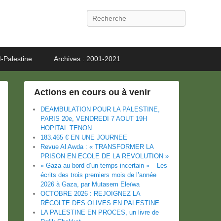
Recherche
-Palestine
Archives : 2001-2021
Actions en cours ou à venir
DEAMBULATION POUR LA PALESTINE,
PARIS 20e, VENDREDI 7 AOUT 19H
HOPITAL TENON
183.465 € EN UNE JOURNEE
Revue Al Awda : « TRANSFORMER LA
PRISON EN ECOLE DE LA REVOLUTION »
« Gaza au bord d’un temps incertain » – Les
écrits des trois premiers mois de l’année
2026 à Gaza, par Mutasem Eleïwa
OCTOBRE 2026 : REJOIGNEZ LA
RÉCOLTE DES OLIVES EN PALESTINE
LA PALESTINE EN PROCES, un livre de