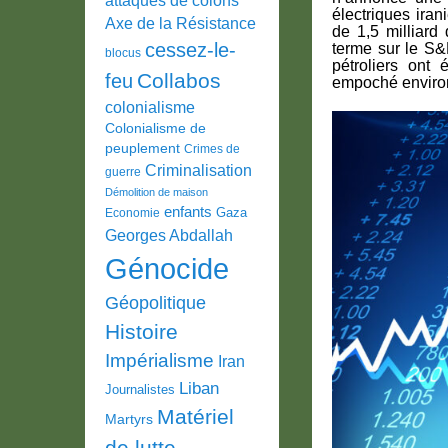
électriques iran
Axe de la Résistance
de 1,5 milliard
cessez-le-
terme sur le S&
blocus
pétroliers ont 
Collabos
feu
empoché environ
colonialisme
Colonialisme de
peuplement
Crimes de
Criminalisation
guerre
Démolition de maison
enfants
Gaza
Economie
Georges Abdallah
Génocide
Géopolitique
Histoire
Impérialisme
Iran
Liban
Journalistes
Matériel
Martyrs
de lutte