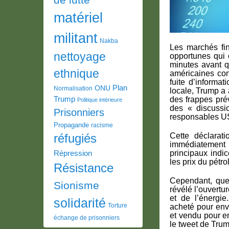
matériel
militant
Nakba
Les marchés fin
nettoyage
opportunes qui 
minutes avant 
ethnique
américaines con
fuite d’informat
Plan
ONU
Normalisation
locale, Trump a
Trump
des frappes prév
Politique intérieure
des « discussio
Prisonniers
responsables US
Propagande
racisme
Cette déclarat
réfugiés
immédiatement p
principaux indi
Répression
les prix du pétr
Résistance
Cependant, que
Sionisme
révélé l’ouvertu
et de l’énergie
solidarité
Torture
acheté pour envi
et vendu pour en
échange de prisonniers
le tweet de Trum