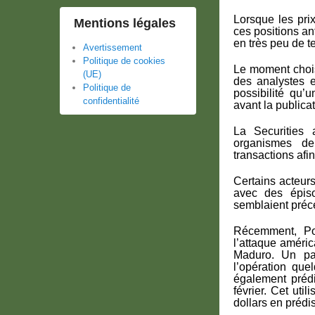
Lorsque les pri
Mentions légales
ces positions an
en très peu de t
Avertissement
Politique de cookies
Le moment choisi
(UE)
des analystes e
Politique de
possibilité qu’
confidentialité
avant la public
La Securities
organismes de
transactions afin
Certains acteur
avec des épiso
semblaient préc
Récemment, Pol
l’attaque améri
Maduro. Un pa
l’opération que
également prédi
février. Cet uti
dollars en prédi