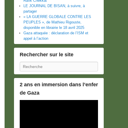
Rafik Chekkat
LE JOURNAL DE BISAN, à suivre, à
partager
« LA GUERRE GLOBALE CONTRE LES
PEUPLES », de Mathieu Rigouste,
disponible en librairie le 18 avril 2025
Gaza attaquée : déclaration de l’ISM et
appel à l’action
Rechercher sur le site
Recherche
2 ans en immersion dans l’enfer
de Gaza
Lecteur
vidéo