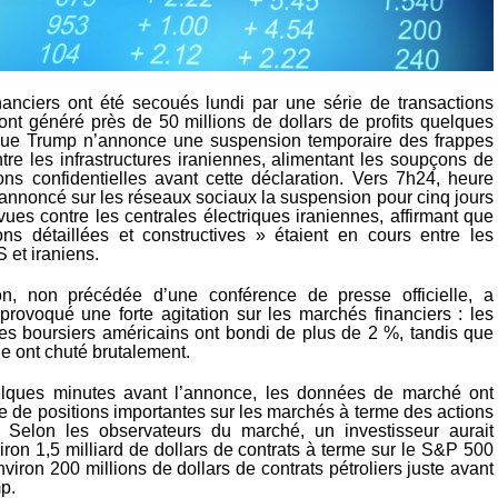
anciers ont été secoués lundi par une série de transactions
ont généré près de 50 millions de dollars de profits quelques
que Trump n’annonce une suspension temporaire des frappes
tre les infrastructures iraniennes, alimentant les soupçons de
ions confidentielles avant cette déclaration. Vers 7h24, heure
 annoncé sur les réseaux sociaux la suspension pour cinq jours
ues contre les centrales électriques iraniennes, affirmant que
ns détaillées et constructives » étaient en cours entre les
 et iraniens.
ion, non précédée d’une conférence de presse officielle, a
rovoqué une forte agitation sur les marchés financiers : les
ces boursiers américains ont bondi de plus de 2 %, tandis que
ole ont chuté brutalement.
lques minutes avant l’annonce, les données de marché ont
re de positions importantes sur les marchés à terme des actions
. Selon les observateurs du marché, un investisseur aurait
ron 1,5 milliard de dollars de contrats à terme sur le S&P 500
viron 200 millions de dollars de contrats pétroliers juste avant
p.