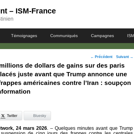
ent – ISM-France
tinien
Témoignages
Communiqués
Campagnes
ISM
Navigation
←
Précédent
Suivant
→
millions de dollars de gains sur des paris
des
placés juste avant que Trump annonce une
posts
rappes américaines contre l’Iran : soupçon
information
Twitter
Bluesky
work, 24 mars 2026
. – Quelques minutes avant que Trump
suspension de cinq jours des frappes contre les centrales