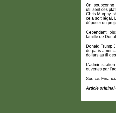
On soupçonne d
utilisent ces pla
Chris Murphy, sé
cela soit légal.
déposer un projet
Cependant, plus
famille de Dona
Donald Trump Jr.
de paris américa
dollars au fil de
L’administratio
ouvertes par l’a
Source: Financ
Article origina