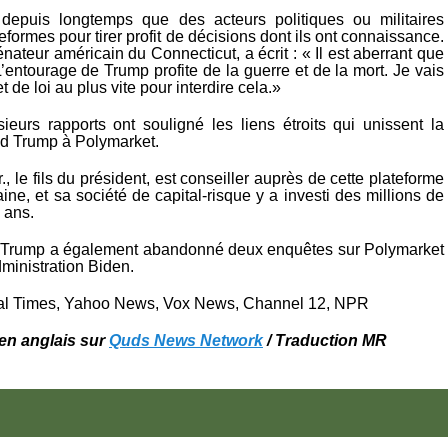
epuis longtemps que des acteurs politiques ou militaires
teformes pour tirer profit de décisions dont ils ont connaissance.
nateur américain du Connecticut, a écrit : « Il est aberrant que
 L’entourage de Trump profite de la guerre et de la mort. Je vais
 de loi au plus vite pour interdire cela.»
ieurs rapports ont souligné les liens étroits qui unissent la
ld Trump à Polymarket.
, le fils du président, est conseiller auprès de cette plateforme
ine, et sa société de capital-risque y a investi des millions de
s ans.
n Trump a également abandonné deux enquêtes sur Polymarket
dministration Biden.
ial Times, Yahoo News, Vox News, Channel 12, NPR
l en anglais sur
Quds News Network
/ Traduction MR