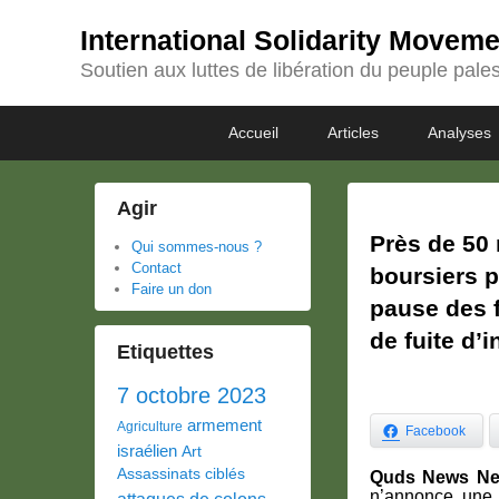
International Solidarity Movem
Soutien aux luttes de libération du peuple pales
Passer
Passer
Premier
Accueil
Articles
Analyses
au
au
menu
contenu
contenu
principal
secondaire
Agir
Près de 50 
Qui sommes-nous ?
Contact
boursiers 
Faire un don
pause des f
de fuite d’
Etiquettes
7 octobre 2023
armement
Agriculture
Facebook
israélien
Art
Assassinats ciblés
Quds News Net
n’annonce une 
attaques de colons