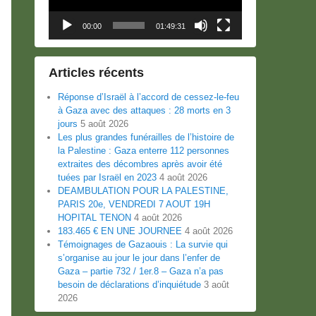
00:00
01:49:31
Articles récents
Réponse d’Israël à l’accord de cessez-le-feu
à Gaza avec des attaques : 28 morts en 3
jours
5 août 2026
Les plus grandes funérailles de l’histoire de
la Palestine : Gaza enterre 112 personnes
extraites des décombres après avoir été
tuées par Israël en 2023
4 août 2026
DEAMBULATION POUR LA PALESTINE,
PARIS 20e, VENDREDI 7 AOUT 19H
HOPITAL TENON
4 août 2026
183.465 € EN UNE JOURNEE
4 août 2026
Témoignages de Gazaouis : La survie qui
s’organise au jour le jour dans l’enfer de
Gaza – partie 732 / 1er.8 – Gaza n’a pas
besoin de déclarations d’inquiétude
3 août
2026