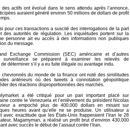
x des actifs ont évolué dans le sens attendu après l’annonce,
ticipées auraient généré environ 50 millions de dollars de profit
emps.
 pour ces transactions a suscité des interrogations de la part
t des autorités de régulation. Les inquiétudes portent sur la
une personne ait eu accès à des informations non publiques
ation du message.
 and Exchange Commission (SEC) américaine et d’autres
 surveillance se préparent à examiner les relevés de
 de déterminer s’il y a eu fuite illégale ou avantage indu.
s chevronnés du monde de la finance ont noté des similitudes
des antérieurs où des tweets à connotation géopolitique
éder des réactions disproportionnées des marchés.
ymarket a été critiqué pour un pari important placé sur
caine contre le Venezuela et l’enlèvement du président Nicolas
rieur a empoché plus de 400.000 dollars en misant sur
lques heures avant qu’elle ne se produise. Un utilisateur a
t avec exactitude que les États-Unis frapperaient l’Iran le 28
lisateur, Magamyman, a réalisé un profit brut d’environ 430.000
sant avec succès le début de l’assaut contre l’Iran.