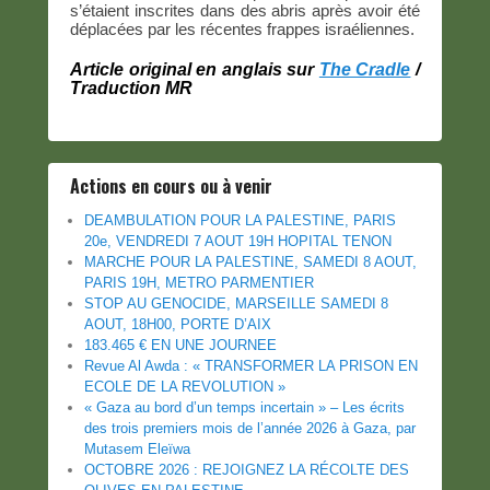
s’étaient inscrites dans des abris après avoir été
déplacées par les récentes frappes israéliennes.
Article original en anglais sur
The Cradle
/
Traduction MR
Actions en cours ou à venir
DEAMBULATION POUR LA PALESTINE, PARIS
20e, VENDREDI 7 AOUT 19H HOPITAL TENON
MARCHE POUR LA PALESTINE, SAMEDI 8 AOUT,
PARIS 19H, METRO PARMENTIER
STOP AU GENOCIDE, MARSEILLE SAMEDI 8
AOUT, 18H00, PORTE D’AIX
183.465 € EN UNE JOURNEE
Revue Al Awda : « TRANSFORMER LA PRISON EN
ECOLE DE LA REVOLUTION »
« Gaza au bord d’un temps incertain » – Les écrits
des trois premiers mois de l’année 2026 à Gaza, par
Mutasem Eleïwa
OCTOBRE 2026 : REJOIGNEZ LA RÉCOLTE DES