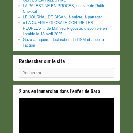
OLIVES EN PALESTINE
LA PALESTINE EN PROCES, un livre de Rafik
Chekkat
LE JOURNAL DE BISAN, à suivre, à partager
« LA GUERRE GLOBALE CONTRE LES
PEUPLES », de Mathieu Rigouste, disponible en
librairie le 18 avril 2025
Gaza attaquée : déclaration de l’ISM et appel à
l’action
Rechercher sur le site
Recherche
2 ans en immersion dans l’enfer de Gaza
Lecteur
vidéo