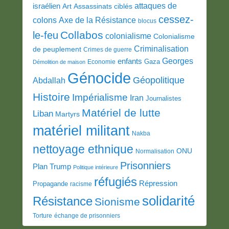
attaques de
israélien
Art
Assassinats ciblés
cessez-
colons
Axe de la Résistance
blocus
Collabos
le-feu
colonialisme
Colonialisme
Criminalisation
de peuplement
Crimes de guerre
Georges
enfants
Gaza
Economie
Démolition de maison
Génocide
Géopolitique
Abdallah
Histoire
Impérialisme
Iran
Journalistes
Matériel de lutte
Liban
Martyrs
matériel militant
Nakba
nettoyage ethnique
ONU
Normalisation
Prisonniers
Plan Trump
Politique intérieure
réfugiés
Répression
Propagande
racisme
solidarité
Résistance
Sionisme
Torture
échange de prisonniers