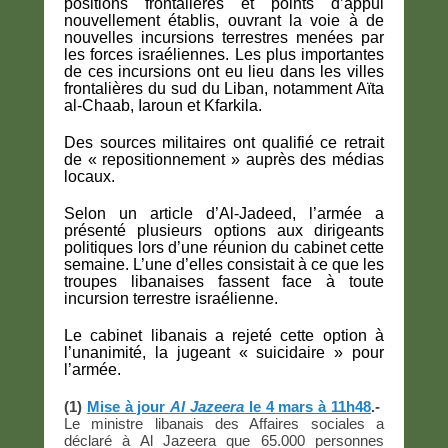
positions frontalières et points d’appui
nouvellement établis, ouvrant la voie à de
nouvelles incursions terrestres menées par
les forces israéliennes. Les plus importantes
de ces incursions ont eu lieu dans les villes
frontalières du sud du Liban, notamment Aïta
al-Chaab, Iaroun et Kfarkila.
Des sources militaires ont qualifié ce retrait
de « repositionnement » auprès des médias
locaux.
Selon un article d’Al-Jadeed, l’armée a
présenté plusieurs options aux dirigeants
politiques lors d’une réunion du cabinet cette
semaine. L’une d’elles consistait à ce que les
troupes libanaises fassent face à toute
incursion terrestre israélienne.
Le cabinet libanais a rejeté cette option à
l’unanimité, la jugeant « suicidaire » pour
l’armée.
(1)
Mise à jour
Al Jazeera
le 4 mars à 11h48
.-
Le ministre libanais des Affaires sociales a
déclaré à Al Jazeera que 65.000 personnes