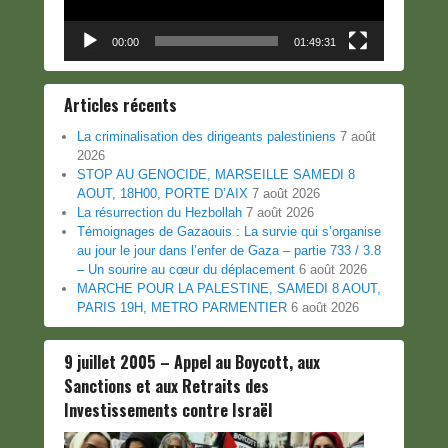
00:00
01:49:31
Articles récents
La criminalisation des dirigeants palestiniens
7 août
2026
STOP AU GENOCIDE, MARSEILLE SAMEDI 8
AOUT, 18H00, PORTE D’AIX
7 août 2026
La résurrection du Hezbollah
7 août 2026
Témoignages de Gazaouis : La survie qui s’organise
au jour le jour dans l’enfer de Gaza – partie 733 / 3.8
– Un sourire au cœur du déplacement
6 août 2026
MARCHE POUR LA PALESTINE, SAMEDI 8 AOUT,
PARIS 19H, METRO PARMENTIER
6 août 2026
9 juillet 2005 – Appel au Boycott, aux
Sanctions et aux Retraits des
Investissements contre Israël