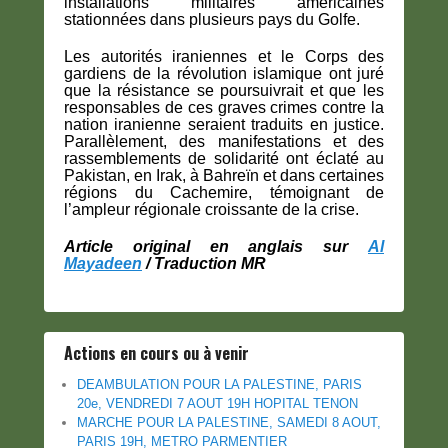
installations militaires américaines
stationnées dans plusieurs pays du Golfe.
Les autorités iraniennes et le Corps des
gardiens de la révolution islamique ont juré
que la résistance se poursuivrait et que les
responsables de ces graves crimes contre la
nation iranienne seraient traduits en justice.
Parallèlement, des manifestations et des
rassemblements de solidarité ont éclaté au
Pakistan, en Irak, à Bahreïn et dans certaines
régions du Cachemire, témoignant de
l’ampleur régionale croissante de la crise.
Article original en anglais sur
Al
Mayadeen
/ Traduction MR
Actions en cours ou à venir
DEAMBULATION POUR LA PALESTINE, PARIS
20e, VENDREDI 7 AOUT 19H HOPITAL TENON
MARCHE POUR LA PALESTINE, SAMEDI 8 AOUT,
PARIS 19H, METRO PARMENTIER