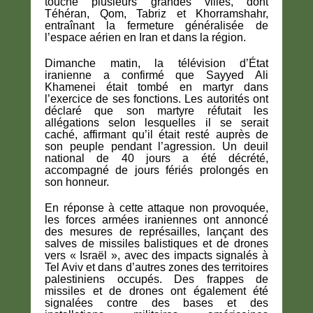
touché plusieurs grandes villes, dont
Téhéran, Qom, Tabriz et Khorramshahr,
entraînant la fermeture généralisée de
l’espace aérien en Iran et dans la région.
Dimanche matin, la télévision d’État
iranienne a confirmé que Sayyed Ali
Khamenei était tombé en martyr dans
l’exercice de ses fonctions. Les autorités ont
déclaré que son martyre réfutait les
allégations selon lesquelles il se serait
caché, affirmant qu’il était resté auprès de
son peuple pendant l’agression. Un deuil
national de 40 jours a été décrété,
accompagné de jours fériés prolongés en
son honneur.
En réponse à cette attaque non provoquée,
les forces armées iraniennes ont annoncé
des mesures de représailles, lançant des
salves de missiles balistiques et de drones
vers « Israël », avec des impacts signalés à
Tel Aviv et dans d’autres zones des territoires
palestiniens occupés. Des frappes de
missiles et de drones ont également été
signalées contre des bases et des