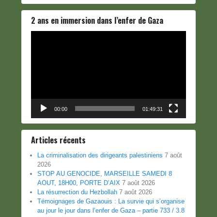
2 ans en immersion dans l’enfer de Gaza
Lecteur
vidéo
00:00
01:49:31
Articles récents
La criminalisation des dirigeants palestiniens
7 août
2026
STOP AU GENOCIDE, MARSEILLE SAMEDI 8
AOUT, 18H00, PORTE D’AIX
7 août 2026
La résurrection du Hezbollah
7 août 2026
Témoignages de Gazaouis : La survie qui s’organise
au jour le jour dans l’enfer de Gaza – partie 733 / 3.8