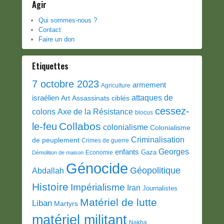
Agir
Qui sommes-nous ?
Contact
Faire un don
Etiquettes
7 octobre 2023
armement
Agriculture
attaques de
israélien
Art
Assassinats ciblés
cessez-
colons
Axe de la Résistance
blocus
Collabos
le-feu
colonialisme
Colonialisme
Criminalisation
de peuplement
Crimes de guerre
Georges
enfants
Gaza
Economie
Démolition de maison
Génocide
Géopolitique
Abdallah
Histoire
Impérialisme
Iran
Journalistes
Matériel de lutte
Liban
Martyrs
matériel militant
Nakba