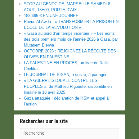
STOP AU GENOCIDE, MARSEILLE SAMEDI 8
AOUT, 18H00, PORTE D’AIX
183.465 € EN UNE JOURNEE
Revue Al Awda : « TRANSFORMER LA PRISON EN
ECOLE DE LA REVOLUTION »
« Gaza au bord d’un temps incertain » – Les écrits
des trois premiers mois de l’année 2026 à Gaza, par
Mutasem Eleïwa
OCTOBRE 2026 : REJOIGNEZ LA RÉCOLTE DES
OLIVES EN PALESTINE
LA PALESTINE EN PROCES, un livre de Rafik
Chekkat
LE JOURNAL DE BISAN, à suivre, à partager
« LA GUERRE GLOBALE CONTRE LES
PEUPLES », de Mathieu Rigouste, disponible en
librairie le 18 avril 2025
Gaza attaquée : déclaration de l’ISM et appel à
l’action
Rechercher sur le site
Recherche