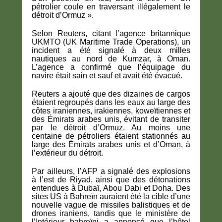
pétrolier coule en traversant illégalement le
détroit d’Ormuz ».
Selon Reuters, citant l’agence britannique
UKMTO (UK Maritime Trade Operations), un
incident a été signalé à deux milles
nautiques au nord de Kumzar, à Oman.
L’agence a confirmé que l’équipage du
navire était sain et sauf et avait été évacué.
Reuters a ajouté que des dizaines de cargos
étaient regroupés dans les eaux au large des
côtes iraniennes, irakiennes, koweïtiennes et
des Émirats arabes unis, évitant de transiter
par le détroit d’Ormuz. Au moins une
centaine de pétroliers étaient stationnés au
large des Émirats arabes unis et d’Oman, à
l’extérieur du détroit.
Par ailleurs, l’AFP a signalé des explosions
à l’est de Riyad, ainsi que des détonations
entendues à Dubaï, Abou Dabi et Doha. Des
sites US à Bahreïn auraient été la cible d’une
nouvelle vague de missiles balistiques et de
drones iraniens, tandis que le ministère de
l’Intérieur bahreïni a annoncé que l’hôtel