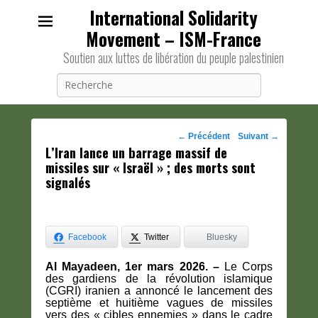
International Solidarity
Movement – ISM-France
Soutien aux luttes de libération du peuple palestinien
Recherche
Navigation
←
Précédent
Suivant
→
L’Iran lance un barrage massif de
des
missiles sur « Israël » ; des morts sont
posts
signalés
Facebook
Twitter
Bluesky
Al Mayadeen, 1er mars 2026. –
Le Corps
des gardiens de la révolution islamique
(CGRI) iranien a annoncé le lancement des
septième et huitième vagues de missiles
vers des « cibles ennemies » dans le cadre