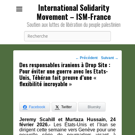
International Solidarity
Movement – ISM-France
Soutien aux luttes de libération du peuple palestinien
Recherche
Navigation
←
Précédent
Suivant
→
Des responsables iraniens à Drop Site :
des
Pour éviter une guerre avec les Etats-
posts
Unis, Téhéran fait preuve d’une «
flexibilité incroyable »
Facebook
Twitter
Bluesky
Jeremy Scahill et Murtaza Hussain, 24
février 2026.-
Les États-Unis et l’Iran se
dirigent cette semaine vers Genève pour une
nouvelle série de pourparlers visant à