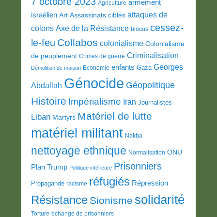
7 octobre 2023
armement
Agriculture
attaques de
israélien
Art
Assassinats ciblés
cessez-
colons
Axe de la Résistance
blocus
Collabos
le-feu
colonialisme
Colonialisme
Criminalisation
de peuplement
Crimes de guerre
Georges
enfants
Gaza
Economie
Démolition de maison
Génocide
Géopolitique
Abdallah
Histoire
Impérialisme
Iran
Journalistes
Matériel de lutte
Liban
Martyrs
matériel militant
Nakba
nettoyage ethnique
ONU
Normalisation
Prisonniers
Plan Trump
Politique intérieure
réfugiés
Répression
Propagande
racisme
solidarité
Résistance
Sionisme
Torture
échange de prisonniers