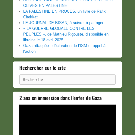
OLIVES EN PALESTINE
LA PALESTINE EN PROCES, un livre de Rafik
Chekkat
LE JOURNAL DE BISAN, à suivre, à partager
« LA GUERRE GLOBALE CONTRE LES
PEUPLES », de Mathieu Rigouste, disponible en
librairie le 18 avril 2025
Gaza attaquée : déclaration de l’ISM et appel à
l’action
Rechercher sur le site
Recherche
2 ans en immersion dans l’enfer de Gaza
Lecteur
vidéo