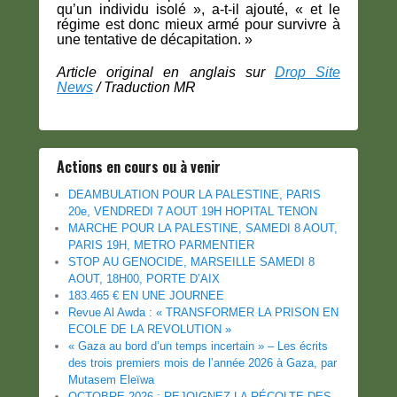
qu’un individu isolé », a-t-il ajouté, « et le
régime est donc mieux armé pour survivre à
une tentative de décapitation. »
Article original en anglais sur
Drop Site
News
/ Traduction MR
Actions en cours ou à venir
DEAMBULATION POUR LA PALESTINE, PARIS
20e, VENDREDI 7 AOUT 19H HOPITAL TENON
MARCHE POUR LA PALESTINE, SAMEDI 8 AOUT,
PARIS 19H, METRO PARMENTIER
STOP AU GENOCIDE, MARSEILLE SAMEDI 8
AOUT, 18H00, PORTE D’AIX
183.465 € EN UNE JOURNEE
Revue Al Awda : « TRANSFORMER LA PRISON EN
ECOLE DE LA REVOLUTION »
« Gaza au bord d’un temps incertain » – Les écrits
des trois premiers mois de l’année 2026 à Gaza, par
Mutasem Eleïwa
OCTOBRE 2026 : REJOIGNEZ LA RÉCOLTE DES