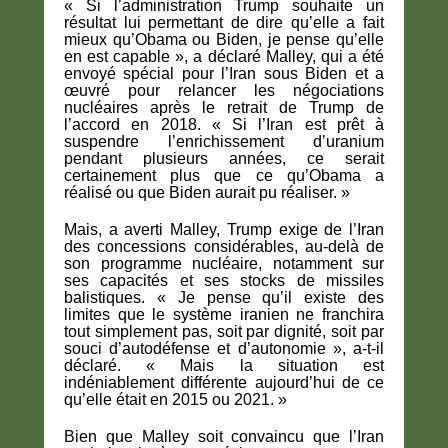
« Si l’administration Trump souhaite un
résultat lui permettant de dire qu’elle a fait
mieux qu’Obama ou Biden, je pense qu’elle
en est capable », a déclaré Malley, qui a été
envoyé spécial pour l’Iran sous Biden et a
œuvré pour relancer les négociations
nucléaires après le retrait de Trump de
l’accord en 2018. « Si l’Iran est prêt à
suspendre l’enrichissement d’uranium
pendant plusieurs années, ce serait
certainement plus que ce qu’Obama a
réalisé ou que Biden aurait pu réaliser. »
Mais, a averti Malley, Trump exige de l’Iran
des concessions considérables, au-delà de
son programme nucléaire, notamment sur
ses capacités et ses stocks de missiles
balistiques. « Je pense qu’il existe des
limites que le système iranien ne franchira
tout simplement pas, soit par dignité, soit par
souci d’autodéfense et d’autonomie », a-t-il
déclaré. « Mais la situation est
indéniablement différente aujourd’hui de ce
qu’elle était en 2015 ou 2021. »
Bien que Malley soit convaincu que l’Iran