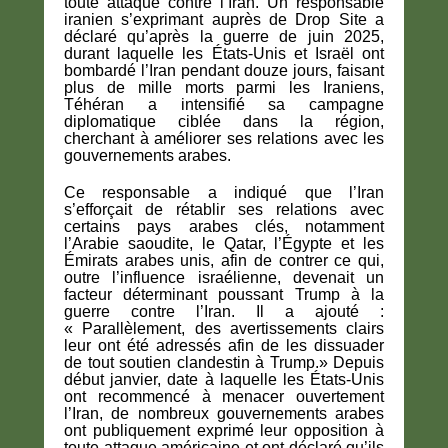
toute attaque contre l’Iran. Un responsable
iranien s’exprimant auprès de Drop Site a
déclaré qu’après la guerre de juin 2025,
durant laquelle les États-Unis et Israël ont
bombardé l’Iran pendant douze jours, faisant
plus de mille morts parmi les Iraniens,
Téhéran a intensifié sa campagne
diplomatique ciblée dans la région,
cherchant à améliorer ses relations avec les
gouvernements arabes.
Ce responsable a indiqué que l’Iran
s’efforçait de rétablir ses relations avec
certains pays arabes clés, notamment
l’Arabie saoudite, le Qatar, l’Égypte et les
Émirats arabes unis, afin de contrer ce qui,
outre l’influence israélienne, devenait un
facteur déterminant poussant Trump à la
guerre contre l’Iran. Il a ajouté :
« Parallèlement, des avertissements clairs
leur ont été adressés afin de les dissuader
de tout soutien clandestin à Trump.» Depuis
début janvier, date à laquelle les États-Unis
ont recommencé à menacer ouvertement
l’Iran, de nombreux gouvernements arabes
ont publiquement exprimé leur opposition à
toute attaque américaine et ont déclaré qu’ils