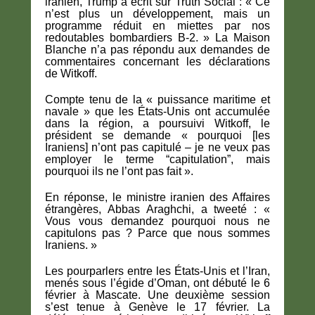
iranien, Trump a écrit sur Truth Social : « Ce
n’est plus un développement, mais un
programme réduit en miettes par nos
redoutables bombardiers B-2. » La Maison
Blanche n’a pas répondu aux demandes de
commentaires concernant les déclarations
de Witkoff.
Compte tenu de la « puissance maritime et
navale » que les États-Unis ont accumulée
dans la région, a poursuivi Witkoff, le
président se demande « pourquoi [les
Iraniens] n’ont pas capitulé – je ne veux pas
employer le terme “capitulation”, mais
pourquoi ils ne l’ont pas fait ».
En réponse, le ministre iranien des Affaires
étrangères, Abbas Araghchi, a tweeté : «
Vous vous demandez pourquoi nous ne
capitulons pas ? Parce que nous sommes
Iraniens. »
Les pourparlers entre les États-Unis et l’Iran,
menés sous l’égide d’Oman, ont débuté le 6
février à Mascate. Une deuxième session
s’est tenue à Genève le 17 février. La