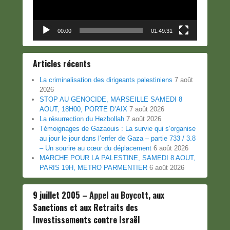
00:00
01:49:31
Articles récents
La criminalisation des dirigeants palestiniens
7 août
2026
STOP AU GENOCIDE, MARSEILLE SAMEDI 8
AOUT, 18H00, PORTE D’AIX
7 août 2026
La résurrection du Hezbollah
7 août 2026
Témoignages de Gazaouis : La survie qui s’organise
au jour le jour dans l’enfer de Gaza – partie 733 / 3.8
– Un sourire au cœur du déplacement
6 août 2026
MARCHE POUR LA PALESTINE, SAMEDI 8 AOUT,
PARIS 19H, METRO PARMENTIER
6 août 2026
9 juillet 2005 – Appel au Boycott, aux
Sanctions et aux Retraits des
Investissements contre Israël