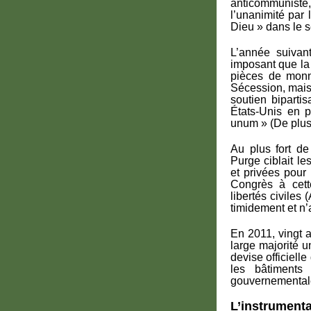
anticommuniste
l’unanimité par
Dieu » dans le 
L’année suivan
imposant que la
pièces de monn
Sécession, mais
soutien biparti
États-Unis en p
unum » (De plusi
Au plus fort de
Purge ciblait le
et privées pour
Congrès à cett
libertés civiles
timidement et n’
En 2011, vingt a
large majorité 
devise officiell
les bâtiments 
gouvernemental
L’instrumental