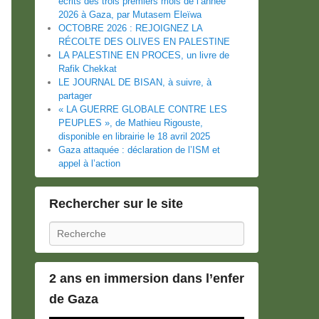
écrits des trois premiers mois de l’année
2026 à Gaza, par Mutasem Eleïwa
OCTOBRE 2026 : REJOIGNEZ LA
RÉCOLTE DES OLIVES EN PALESTINE
LA PALESTINE EN PROCES, un livre de
Rafik Chekkat
LE JOURNAL DE BISAN, à suivre, à
partager
« LA GUERRE GLOBALE CONTRE LES
PEUPLES », de Mathieu Rigouste,
disponible en librairie le 18 avril 2025
Gaza attaquée : déclaration de l’ISM et
appel à l’action
Rechercher sur le site
Recherche
2 ans en immersion dans l’enfer
de Gaza