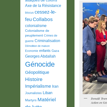
Axe de la Résistance
cessez-le-
blocus
Collabos
feu
colonialisme
Colonialisme de
peuplement
Crimes de
Criminalisation
guerre
Démolition de maison
enfants
Gaza
Economie
Georges Abdallah
Génocide
Géopolitique
Histoire
Impérialisme
Iran
Liban
Journalistes
Donald Trump
Matériel
Martyrs
Action en Géo
de lutte