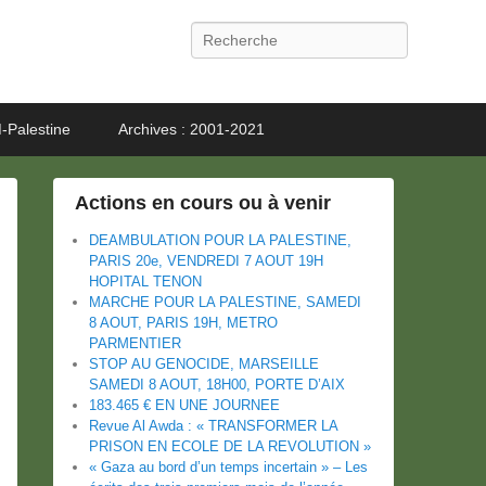
Recherche
-Palestine
Archives : 2001-2021
Actions en cours ou à venir
DEAMBULATION POUR LA PALESTINE,
PARIS 20e, VENDREDI 7 AOUT 19H
HOPITAL TENON
MARCHE POUR LA PALESTINE, SAMEDI
8 AOUT, PARIS 19H, METRO
PARMENTIER
STOP AU GENOCIDE, MARSEILLE
SAMEDI 8 AOUT, 18H00, PORTE D’AIX
183.465 € EN UNE JOURNEE
Revue Al Awda : « TRANSFORMER LA
PRISON EN ECOLE DE LA REVOLUTION »
« Gaza au bord d’un temps incertain » – Les