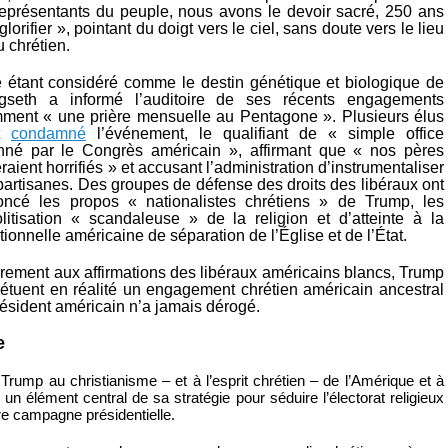
représentants du peuple, nous avons le devoir sacré, 250 ans
glorifier », pointant du doigt vers le ciel, sans doute vers le lieu
u chrétien.
e étant considéré comme le destin génétique et biologique de
gseth a informé l’auditoire de ses récents engagements
mment « une prière mensuelle au Pentagone ». Plusieurs élus
nt
condamné
l’événement, le qualifiant de « simple office
onné par le Congrès américain », affirmant que « nos pères
raient horrifiés » et accusant l’administration d’instrumentaliser
s partisanes. Des groupes de défense des droits des libéraux ont
ncé les propos « nationalistes chrétiens » de Trump, les
olitisation « scandaleuse » de la religion et d’atteinte à la
utionnelle américaine de séparation de l’Église et de l’État.
irement aux affirmations des libéraux américains blancs, Trump
étuent en réalité un engagement chrétien américain ancestral
ésident américain n’a jamais dérogé.
e
Trump au christianisme – et à l’esprit chrétien – de l’Amérique et à
un élément central de sa stratégie pour séduire l’électorat religieux
e campagne présidentielle.