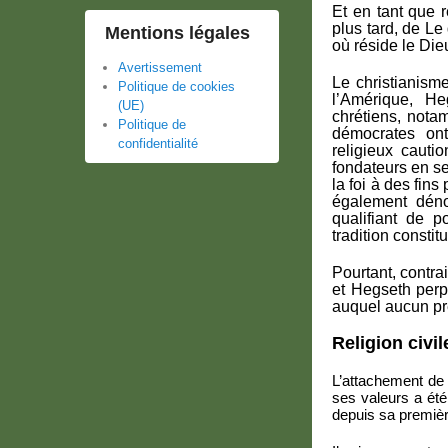
Et en tant que 
plus tard, de Le 
Mentions légales
où réside le Die
Avertissement
Le christianism
Politique de cookies
l’Amérique, He
(UE)
chrétiens, nota
Politique de
démocrates o
confidentialité
religieux cauti
fondateurs en se
la foi à des fin
également déno
qualifiant de p
tradition constit
Pourtant, contra
et Hegseth perp
auquel aucun pr
Religion civil
L’attachement de 
ses valeurs a été 
depuis sa premièr