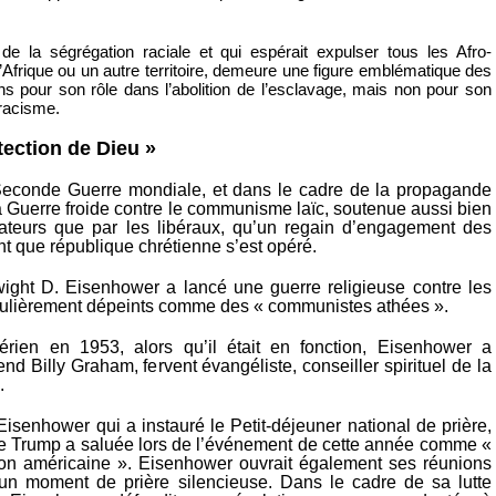
 de la ségrégation raciale et qui espérait expulser tous les Afro-
’Afrique ou un autre territoire, demeure une figure emblématique des
ns pour son rôle dans l’abolition de l’esclavage, mais non pour son
racisme.
tection de Dieu »
Seconde Guerre mondiale, et dans le cadre de la propagande
a Guerre froide contre le communisme laïc, soutenue aussi bien
ateurs que par les libéraux, qu’un regain d’engagement des
nt que république chrétienne s’est opéré.
ight D. Eisenhower a lancé une guerre religieuse contre les
gulièrement dépeints comme des « communistes athées ».
érien en 1953, alors qu’il était en fonction, Eisenhower a
d Billy Graham, fervent évangéliste, conseiller spirituel de la
.
 Eisenhower qui a instauré le Petit-déjeuner national de prière,
que Trump a saluée lors de l’événement de cette année comme «
tion américaine ». Eisenhower ouvrait également ses réunions
un moment de prière silencieuse. Dans le cadre de sa lutte