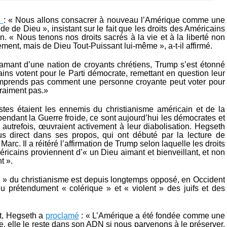
é
: « Nous allons consacrer à nouveau l’Amérique comme une
ide de Dieu », insistant sur le fait que les droits des Américains
n. « Nous tenons nos droits sacrés à la vie et à la liberté non
ent, mais de Dieu Tout-Puissant lui-même », a-t-il affirmé.
clamant d’une nation de croyants chrétiens, Trump s’est étonné
ins votent pour le Parti démocrate, remettant en question leur
omprends pas comment une personne croyante peut voter pour
raiment pas.»
tes étaient les ennemis du christianisme américain et de la
endant la Guerre froide, ce sont aujourd’hui les démocrates et
, autrefois, œuvraient activement à leur diabolisation. Hegseth
us direct dans ses propos, qui ont débuté par la lecture de
Marc. Il a réitéré l’affirmation de Trump selon laquelle les droits
ricains proviennent d’« un Dieu aimant et bienveillant, et non
t ».
l » du christianisme est depuis longtemps opposé, en Occident
eu prétendument « colérique » et « violent » des juifs et des
t, Hegseth a
proclamé
: « L’Amérique a été fondée comme une
e, elle le reste dans son ADN si nous parvenons à le préserver.