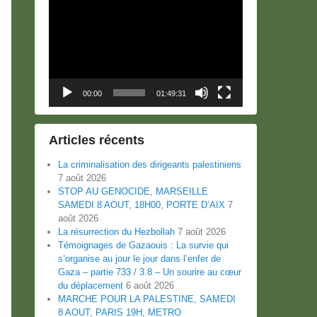
Lecteur
vidéo
00:00
01:49:31
Articles récents
La criminalisation des dirigeants palestiniens
7 août 2026
STOP AU GENOCIDE, MARSEILLE
SAMEDI 8 AOUT, 18H00, PORTE D’AIX
7
août 2026
La résurrection du Hezbollah
7 août 2026
Témoignages de Gazaouis : La survie qui
s’organise au jour le jour dans l’enfer de
Gaza – partie 733 / 3.8 – Un sourire au cœur
du déplacement
6 août 2026
MARCHE POUR LA PALESTINE, SAMEDI
8 AOUT, PARIS 19H, METRO