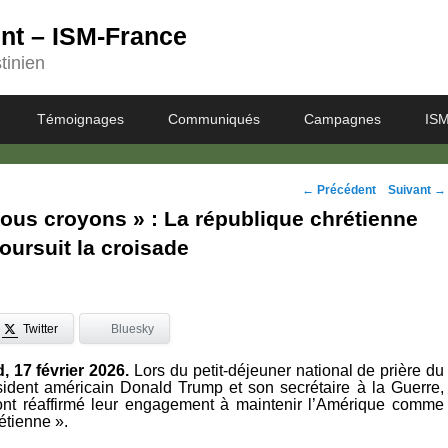
ent – ISM-France
tinien
Témoignages
Communiqués
Campagnes
ISM
Navigation
←
Précédent
Suivant
→
ous croyons » : La république chrétienne
des
ursuit la croisade
posts
Twitter
Bluesky
 17 février 2026.
Lors du petit-déjeuner national de prière du
résident américain Donald Trump et son secrétaire à la Guerre,
ont réaffirmé leur engagement à maintenir l’Amérique comme
étienne ».