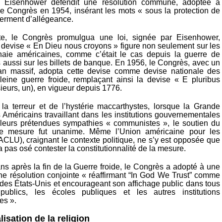
, Eisenhower défendit une résolution commune, adoptée à
 le Congrès en 1954, insérant les mots « sous la protection de
serment d’allégeance.
te, le Congrès promulgua une loi, signée par Eisenhower,
 devise « En Dieu nous croyons » figure non seulement sur les
aie américaines, comme c’était le cas depuis la guerre de
 aussi sur les billets de banque. En 1956, le Congrès, avec un
san massif, adopta cette devise comme devise nationale des
leine guerre froide, remplaçant ainsi la devise « E pluribus
eurs, un), en vigueur depuis 1776.
 la terreur et de l’hystérie maccarthystes, lorsque la Grande
s Américains travaillant dans les institutions gouvernementales
 leurs prétendues sympathies « communistes », le soutien du
e mesure fut unanime. Même l’Union américaine pour les
 (ACLU), craignant le contexte politique, ne s’y est opposée que
a pas osé contester la constitutionnalité de la mesure.
ns après la fin de la Guerre froide, le Congrès a adopté à une
une résolution conjointe « réaffirmant “In God We Trust” comme
e des États-Unis et encourageant son affichage public dans tous
publics, les écoles publiques et les autres institutions
es ».
isation de la religion