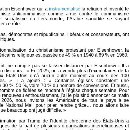
tration Eisenhower qui a
instrumentalisé
la religion et inventé le
lamiste anticommuniste comme arme contre le communisme
le socialisme du tiers-monde, l’Arabie saoudite se voyant
er ce rôle.
as, démocrates et républicains, libéraux et conservateurs, ont
itiques.
utionnalisation du christianisme protestant par Eisenhower, la
éricains religieux est passée de 49 % en 1940 à 69 % en 1960.
t, ne compte pas se laisser distancer par Eisenhower. Il a
n discours : « En 2025, on a vendu plus d’exemplaires de la
ux États-Unis qu’à aucun autre moment au cours des 100
es. » Il a ajouté : « Certaines églises constatent une
 30 %, 50 %, voire 70 % du nombre de conversions. Et aussi,
ombre de fidèles se rendant à l’église chaque semaine. Pour
renouveau enthousiasmant, j’ai le plaisir d’annoncer ce matin
2026, nous invitons les Américains de tout le pays à se
le National Mall pour prier, rendre grâce… nous allons faire
e beaucoup ont jugé difficile. »
firmation par Trump de l’identité chrétienne des États-Unis a
iques de la part de plusieurs organisations interreligieuses et