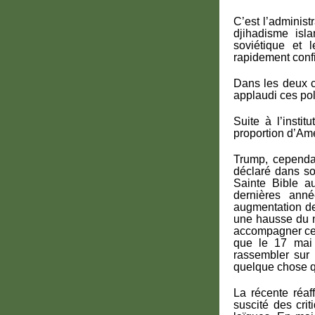
C’est l’adminis
djihadisme is
soviétique et 
rapidement confi
Dans les deux c
applaudi ces pol
Suite à l’instit
proportion d’Am
Trump, cependan
déclaré dans so
Sainte Bible a
dernières anné
augmentation de
une hausse du n
accompagner ce 
que le 17 mai 
rassembler sur 
quelque chose qu
La récente réaf
suscité des crit