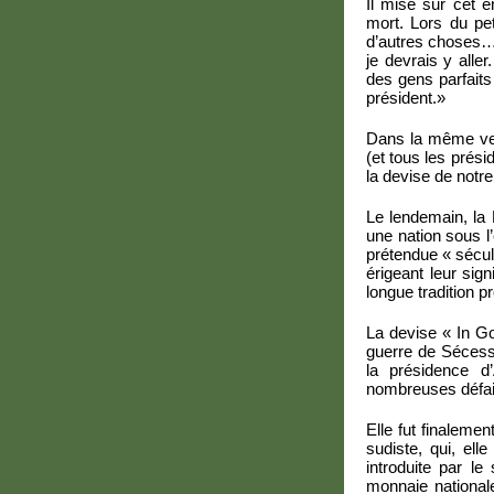
Il mise sur cet 
mort. Lors du peti
d’autres choses… 
je devrais y aller
des gens parfaits…
président.»
Dans la même vein
(et tous les prési
la devise de notr
Le lendemain, la
une nation sous l’
prétendue « sécula
érigeant leur sign
longue tradition pr
La devise « In G
guerre de Sécess
la présidence d
nombreuses défait
Elle fut finalem
sudiste, qui, ell
introduite par le
monnaie nationale