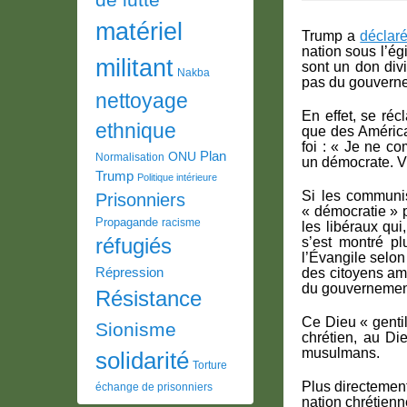
matériel
Trump a
déclar
nation sous l’ég
militant
sont un don divi
Nakba
pas du gouvernem
nettoyage
En effet, se ré
ethnique
que des América
foi : « Je ne c
Plan
ONU
Normalisation
un démocrate. V
Trump
Politique intérieure
Si les communis
Prisonniers
« démocratie » p
Propagande
racisme
les libéraux qui
réfugiés
s’est montré pl
l’Évangile selon 
Répression
des citoyens amé
du gouvernemen
Résistance
Ce Dieu « genti
Sionisme
chrétien, au Di
musulmans.
solidarité
Torture
Plus directemen
échange de prisonniers
nation chrétienn