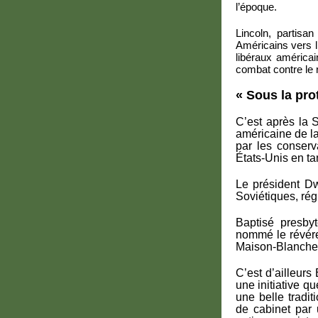
l’époque.
Lincoln, partisan
Américains vers l
libéraux américai
combat contre le 
« Sous la pro
C’est après la 
américaine de l
par les conserv
États-Unis en ta
Le président Dw
Soviétiques, ré
Baptisé presbyt
nommé le révéren
Maison-Blanche
C’est d’ailleurs
une initiative 
une belle tradi
de cabinet par 