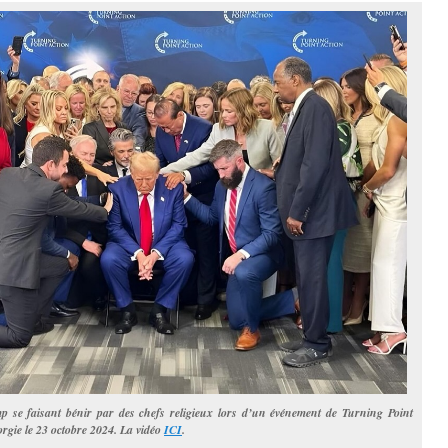
 se faisant bénir par des chefs religieux lors d’un événement de Turning Point
rgie le 23 octobre 2024. La vidéo
ICI
.