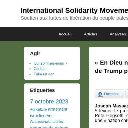
International Solidarity Movem
Soutien aux luttes de libération du peuple pales
Passer
Passer
Premier
Accueil
Articles
Analyses
au
au
menu
contenu
contenu
principal
secondaire
Agir
« En Dieu n
Qui sommes-nous ?
Contact
de Trump po
Faire un don
Etiquettes
Facebook
7 octobre 2023
Joseph Massad,
armement
Agriculture
5 février, le p
israélien
Pete Hegseth, 
Art
une « nation chr
Assassinats ciblés
attaques de colons