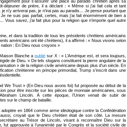
engagement pour s’assurer une place au paradis chrétien après sa
t-déjeuner de prière, il a déclaré : « Même si j’ai fait cela et tant
je n’y arriverai pas, je n’irai pas au paradis… Je pense pourtant que
. Je ne suis pas parfait, certes, mais j’ai fait énormément de bien à
 Vous savez, j’ai fait plus pour la religion que n’importe quel autre
e, et dans la tradition de tous les présidents chrétiens américains
dents américains ont été chrétiens), il a affirmé : « Nous vivons selon
e nation : En Dieu nous croyons »
 Maison Blanche a
publié
sur X : « L’Amérique est, et sera toujours,
égide de Dieu. » De tels slogans constituent la pierre angulaire de la
risation » de la religion civile américaine depuis plus d’un siècle. En
ification chrétienne en principe primordial, Trump s’inscrit dans une
ésidentielle.
od We Trust » (En Dieu nous avons foi) fut proposée au début de la
ion pour être inscrite sur les pièces de monnaie américaines, sous
’Abraham Lincoln. À cette époque, l’Union venait de subir de
es sur le champ de bataille.
ent adoptée en 1864 comme arme idéologique contre la Confédération
e aussi, croyait que le Dieu chrétien était de son côté. La mesure
 secrétaire au Trésor de Lincoln, visant à reconnaître Dieu sur la
, fut approuvée à l’unanimité par le Congrès et la société civile de