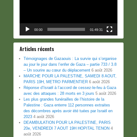
00:00
01:49:31
Articles récents
Témoignages de Gazaouis : La survie qui s’organise
au jour le jour dans l’enfer de Gaza – partie 733 / 3.8
– Un sourire au cœur du déplacement
6 août 2026
MARCHE POUR LA PALESTINE, SAMEDI 8 AOUT,
PARIS 19H, METRO PARMENTIER
6 août 2026
Réponse d’Israël à l’accord de cessez-le-feu à Gaza
avec des attaques : 28 morts en 3 jours
5 août 2026
Les plus grandes funérailles de l’histoire de la
Palestine : Gaza enterre 112 personnes extraites
des décombres après avoir été tuées par Israël en
2023
4 août 2026
DEAMBULATION POUR LA PALESTINE, PARIS
20e, VENDREDI 7 AOUT 19H HOPITAL TENON
4
août 2026