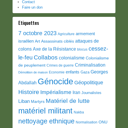
Contact
Faire un don
Etiquettes
7 octobre 2023
armement
Agriculture
attaques de
israélien
Art
Assassinats ciblés
cessez-
colons
Axe de la Résistance
blocus
Collabos
le-feu
colonialisme
Colonialisme
Criminalisation
de peuplement
Crimes de guerre
Georges
enfants
Gaza
Economie
Démolition de maison
Génocide
Géopolitique
Abdallah
Histoire
Impérialisme
Iran
Journalistes
Matériel de lutte
Liban
Martyrs
matériel militant
Nakba
nettoyage ethnique
ONU
Normalisation