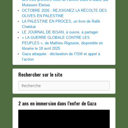
Mutasem Eleïwa
OCTOBRE 2026 : REJOIGNEZ LA RÉCOLTE DES
OLIVES EN PALESTINE
LA PALESTINE EN PROCES, un livre de Rafik
Chekkat
LE JOURNAL DE BISAN, à suivre, à partager
« LA GUERRE GLOBALE CONTRE LES
PEUPLES », de Mathieu Rigouste, disponible en
librairie le 18 avril 2025
Gaza attaquée : déclaration de l’ISM et appel à
l’action
Rechercher sur le site
Recherche
2 ans en immersion dans l’enfer de Gaza
Lecteur
vidéo