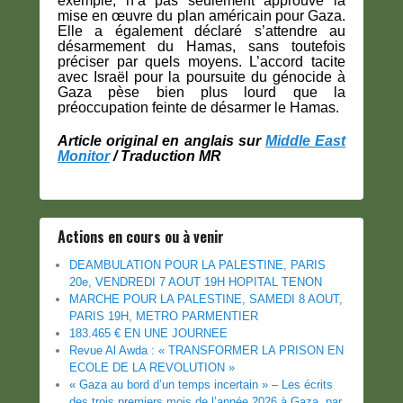
exemple, n’a pas seulement approuvé la
mise en œuvre du plan américain pour Gaza.
Elle a également déclaré s’attendre au
désarmement du Hamas, sans toutefois
préciser par quels moyens. L’accord tacite
avec Israël pour la poursuite du génocide à
Gaza pèse bien plus lourd que la
préoccupation feinte de désarmer le Hamas.
Article original en anglais sur
Middle East
Monitor
/ Traduction MR
Actions en cours ou à venir
DEAMBULATION POUR LA PALESTINE, PARIS
20e, VENDREDI 7 AOUT 19H HOPITAL TENON
MARCHE POUR LA PALESTINE, SAMEDI 8 AOUT,
PARIS 19H, METRO PARMENTIER
183.465 € EN UNE JOURNEE
Revue Al Awda : « TRANSFORMER LA PRISON EN
ECOLE DE LA REVOLUTION »
« Gaza au bord d’un temps incertain » – Les écrits
des trois premiers mois de l’année 2026 à Gaza, par