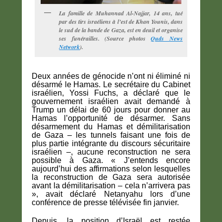
La famille de Muhannad Al-Najjar, 14 ans, tué
par des tirs israéliens à l’est de Khan Younis, dans
le sud de la bande de Gaza, est en deuil et organise
ses funérailles. (Source photos
Quds News
Network
).
Deux années de génocide n’ont ni éliminé ni
désarmé le Hamas. Le secrétaire du Cabinet
israélien, Yossi Fuchs, a déclaré que le
gouvernement israélien avait demandé à
Trump un délai de 60 jours pour donner au
Hamas l’opportunité de désarmer. Sans
désarmement du Hamas et démilitarisation
de Gaza – les tunnels faisant une fois de
plus partie intégrante du discours sécuritaire
israélien –, aucune reconstruction ne sera
possible à Gaza. « J’entends encore
aujourd’hui des affirmations selon lesquelles
la reconstruction de Gaza sera autorisée
avant la démilitarisation – cela n’arrivera pas
», avait déclaré Netanyahu lors d’une
conférence de presse télévisée fin janvier.
Depuis, la position d’Israël est restée