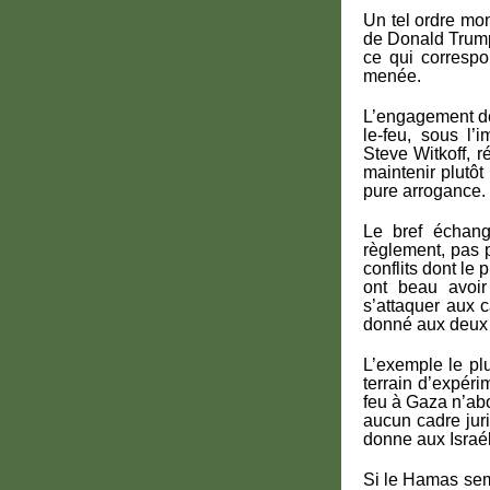
Un tel ordre mon
de Donald Trum
ce qui correspo
menée.
L’engagement de
le-feu, sous l’
Steve Witkoff, r
maintenir plutô
pure arrogance.
Le bref échang
règlement, pas 
conflits dont le
ont beau avoir
s’attaquer aux 
donné aux deux c
L’exemple le plu
terrain d’expéri
feu à Gaza n’ab
aucun cadre jur
donne aux Israél
Si le Hamas sem