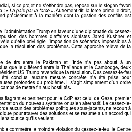
dial, si ce projet ne s’effondre pas, repose sur le slogan favori
p : «
La paix par la force
». Autrement dit, la force prime le droit,
nd précisément à la manière dont la gestion des conflits est
 l’administration Trump en faveur d’une diplomatie du cessez-
impulsion des hommes d’affaires sionistes Jared Kushner et
évèle qu’elle privilégie l’imposition de scénarios impossibles à
t que la résolution des problèmes. Cette approche relève de la
e de tirs entre le Pakistan et l’Inde n’a pas abouti à un
plus que le différend entre la Thaïlande et le Cambodge, deux
 président US Trump revendique la résolution. Des cessez-le-feu
 été conclus, aucune mesure concrète n’a été prise pour
causes profondes du problème. Il s’agit simplement d’un ordre
amps de mettre fin aux hostilités.
s flagrant et pertinent pour le CdP est celui de Gaza, premier
mentation du nouveau système onusien alternatif. Le cessez-le-
orde aucun des problèmes politiques sous-jacents, ne recourt à
idique pour trouver des solutions et se résume à un accord qui
iens tout ce qu’ils veulent.
ble commettre la moindre violation du cessez-le-feu, le Centre