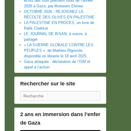
écrits des trois premiers mois de l’année
2026 à Gaza, par Mutasem Eleïwa
OCTOBRE 2026 : REJOIGNEZ LA
RÉCOLTE DES OLIVES EN PALESTINE
LA PALESTINE EN PROCES, un livre de
Rafik Chekkat
LE JOURNAL DE BISAN, à suivre, à
partager
« LA GUERRE GLOBALE CONTRE LES
PEUPLES », de Mathieu Rigouste,
disponible en librairie le 18 avril 2025
Gaza attaquée : déclaration de l’ISM et
appel à l’action
Rechercher sur le site
Recherche
2 ans en immersion dans l’enfer
de Gaza