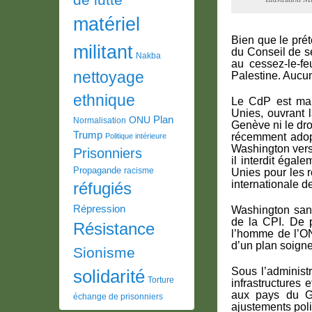
matériel
Bien que le prét
militant
du Conseil de s
Nakba
au cessez-le-f
nettoyage
Palestine. Aucu
ethnique
Le CdP est man
Unies, ouvrant 
Plan
ONU
Normalisation
Genève ni le dro
Trump
récemment adopt
Politique intérieure
Washington verse
Prisonniers
il interdit égal
Propagande
racisme
Unies pour les 
internationale de
réfugiés
Répression
Washington sanc
de la CPI. De p
Résistance
l’homme de l’ONU
d’un plan soigne
Sionisme
Sous l’administr
solidarité
Torture
infrastructures 
aux pays du G7
échange de prisonniers
ajustements poli