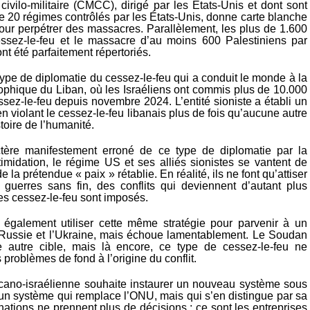
civilo-militaire (CMCC), dirigé par les États-Unis et dont sont
 20 régimes contrôlés par les États-Unis, donne carte blanche
pour perpétrer des massacres. Parallèlement, les plus de 1.600
essez-le-feu et le massacre d’au moins 600 Palestiniens par
 ont été parfaitement répertoriés.
ype de diplomatie du cessez-le-feu qui a conduit le monde à la
rophique du Liban, où les Israéliens ont commis plus de 10.000
ssez-le-feu depuis novembre 2024. L’entité sioniste a établi un
n violant le cessez-le-feu libanais plus de fois qu’aucune autre
toire de l’humanité.
ctère manifestement erroné de ce type de diplomatie par la
ntimidation, le régime US et ses alliés sionistes se vantent de
e la prétendue « paix » rétablie. En réalité, ils ne font qu’attiser
guerres sans fin, des conflits qui deviennent d’autant plus
es cessez-le-feu sont imposés.
également utiliser cette même stratégie pour parvenir à un
 Russie et l’Ukraine, mais échoue lamentablement. Le Soudan
 autre cible, mais là encore, ce type de cessez-le-feu ne
 problèmes de fond à l’origine du conflit.
icano-israélienne souhaite instaurer un nouveau système sous
 un système qui remplace l’ONU, mais qui s’en distingue par sa
 nations ne prennent plus de décisions ; ce sont les entreprises