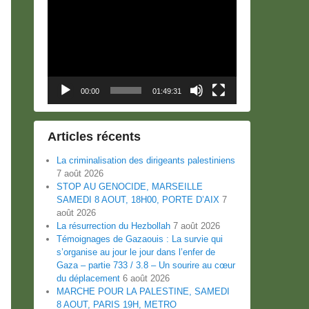
Lecteur
vidéo
00:00
01:49:31
Articles récents
La criminalisation des dirigeants palestiniens
7 août 2026
STOP AU GENOCIDE, MARSEILLE
SAMEDI 8 AOUT, 18H00, PORTE D’AIX
7
août 2026
La résurrection du Hezbollah
7 août 2026
Témoignages de Gazaouis : La survie qui
s’organise au jour le jour dans l’enfer de
Gaza – partie 733 / 3.8 – Un sourire au cœur
du déplacement
6 août 2026
MARCHE POUR LA PALESTINE, SAMEDI
8 AOUT, PARIS 19H, METRO