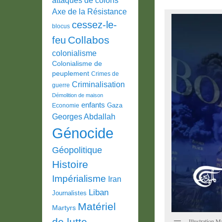
Axe de la Résistance
cessez-le-
blocus
Collabos
feu
colonialisme
Colonialisme de
peuplement
Crimes de
Criminalisation
guerre
Démolition de maison
enfants
Gaza
Economie
Georges Abdallah
Génocide
Géopolitique
Histoire
Impérialisme
Iran
Liban
Journalistes
Matériel
Martyrs
de lutte
Illustration 