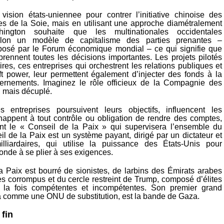
vision états-uniennee pour contrer l’initiative chinoise des
s de la Soie, mais en utilisant une approche diamétralement
ington souhaite que les multinationales occidentales
selon un modèle de capitalisme des parties prenantes –
oposé par le Forum économique mondial – ce qui signifie que
prennent toutes les décisions importantes. Les projets pilotés
ires, ces entreprises qui orchestrent les relations publiques et
ft power, leur permettent également d’injecter des fonds à la
ernements. Imaginez le rôle officieux de la Compagnie des
, mais décuplé.
 entreprises poursuivent leurs objectifs, influencent les
chappent à tout contrôle ou obligation de rendre des comptes,
ient le « Conseil de la Paix » qui supervisera l’ensemble du
il de la Paix est un système payant, dirigé par un dictateur et
illiardaires, qui utilise la puissance des États-Unis pour
onde à se plier à ses exigences.
a Paix est bourré de sionistes, de larbins des Émirats arabes
es corrompus et du cercle restreint de Trump, composé d’élites
la fois compétentes et incompétentes. Son premier grand
ira comme une ONU de substitution, est la bande de Gaza.
fin