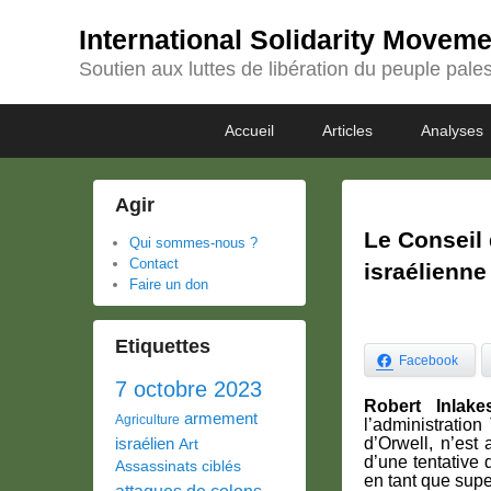
International Solidarity Movem
Soutien aux luttes de libération du peuple pales
Passer
Passer
Premier
Accueil
Articles
Analyses
au
au
menu
contenu
contenu
principal
secondaire
Agir
Le Conseil 
Qui sommes-nous ?
Contact
israélienne
Faire un don
Etiquettes
Facebook
7 octobre 2023
Robert Inlake
armement
Agriculture
l’administratio
israélien
d’Orwell, n’est 
Art
d’une tentative
Assassinats ciblés
en tant que supe
attaques de colons