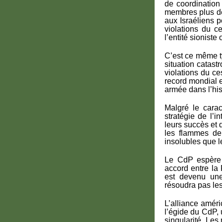
de coordination 
membres plus de
aux Israéliens 
violations du c
l’entité sioniste
C’est ce même t
situation catast
violations du ce
record mondial e
armée dans l’his
Malgré le cara
stratégie de l’i
leurs succès et d
les flammes de 
insolubles que l
Le CdP espère 
accord entre la
est devenu une
résoudra pas les
L’alliance amér
l’égide du CdP,
singularité. Les