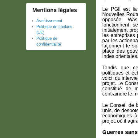
Le PGII est la 
Mentions légales
Nouvelles Route
opposée. Wash
Avertissement
fonctionnent 
Politique de cookies
initialement pr
(UE)
les entreprises 
Politique de
par les actionna
confidentialité
façonnent le so
place des gouv
Indes orientales
Tandis que ces
politiques et é
voici qu’interv
projet. Le Conse
constitué de m
contraindre le m
Le Conseil de l
unis, de despot
économiques à 
projet, où il ag
Guerres sans 