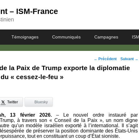
ent – ISM-France
tinien
Témoignages
Communiqués
Campagnes
ISM
Navigation
←
Précédent
Suivant
→
de la Paix de Trump exporte la diplomatie
des
 du « cessez-le-feu »
posts
Twitter
Bluesky
sh, 13 février 2026.
– Le nouvel ordre instauré par
n Trump, à travers son « Conseil de la Paix », un nom digne
autre qu’un modèle israélien exporté à l’international. Il s’agit
 désespérée de préserver la position dominante des États-Unis
rpuissance, tout en constituant un coup d’État sioniste.