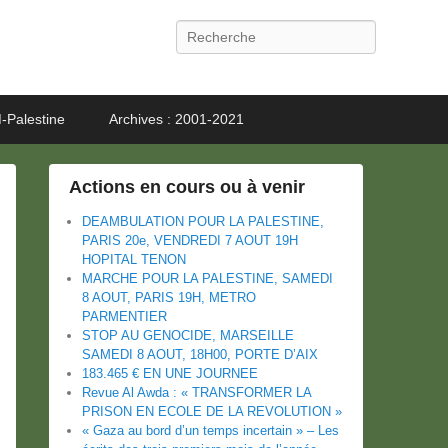
Recherche
-Palestine
Archives : 2001-2021
Actions en cours ou à venir
DEAMBULATION POUR LA PALESTINE,
PARIS 20e, VENDREDI 7 AOUT 19H
HOPITAL TENON
MARCHE POUR LA PALESTINE, SAMEDI
8 AOUT, PARIS 19H, METRO
PARMENTIER
STOP AU GENOCIDE, MARSEILLE
SAMEDI 8 AOUT, 18H00, PORTE D’AIX
183.465 € EN UNE JOURNEE
Revue Al Awda : « TRANSFORMER LA
PRISON EN ECOLE DE LA REVOLUTION »
« Gaza au bord d’un temps incertain » – Les