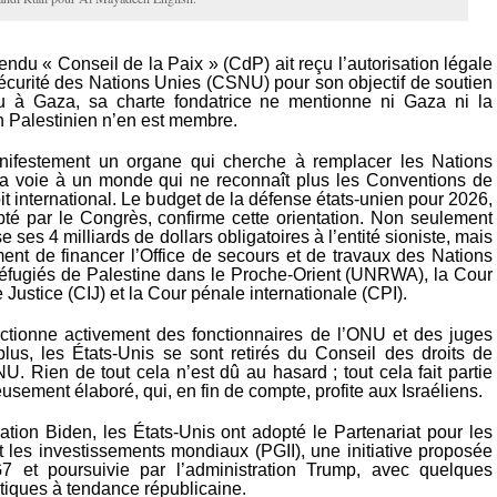
endu « Conseil de la Paix » (CdP) ait reçu l’autorisation légale
écurité des Nations Unies (CSNU) pour son objectif de soutien
eu à Gaza, sa charte fondatrice ne mentionne ni Gaza ni la
n Palestinien n’en est membre.
ifestement un organe qui cherche à remplacer les Nations
la voie à un monde qui ne reconnaît plus les Conventions de
it international. Le budget de la défense états-unien pour 2026,
é par le Congrès, confirme cette orientation. Non seulement
 ses 4 milliards de dollars obligatoires à l’entité sioniste, mais
ement de financer l’Office de secours et de travaux des Nations
réfugiés de Palestine dans le Proche-Orient (UNRWA), la Cour
 Justice (CIJ) et la Cour pénale internationale (CPI).
tionne activement des fonctionnaires de l’ONU et des juges
lus, les États-Unis se sont retirés du Conseil des droits de
. Rien de tout cela n’est dû au hasard ; tout cela fait partie
usement élaboré, qui, en fin de compte, profite aux Israéliens.
ation Biden, les États-Unis ont adopté le Partenariat pour les
et les investissements mondiaux (PGII), une initiative proposée
 et poursuivie par l’administration Trump, avec quelques
tiques à tendance républicaine.