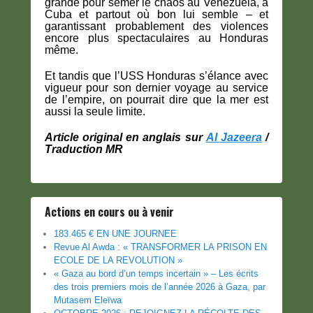
grande pour semer le chaos au Venezuela, à
Cuba et partout où bon lui semble – et
garantissant probablement des violences
encore plus spectaculaires au Honduras
même.
Et tandis que l’USS Honduras s’élance avec
vigueur pour son dernier voyage au service
de l’empire, on pourrait dire que la mer est
aussi la seule limite.
Article original en anglais sur
Al Jazeera
/
Traduction MR
Actions en cours ou à venir
183.465 € EN UNE JOURNEE
Revue Al Awda : « TRANSFORMER LA PRISON EN
ECOLE DE LA REVOLUTION »
« Gaza au bord d’un temps incertain » – Les écrits
des trois premiers mois de l’année 2026 à Gaza, par
Mutasem Eleïwa