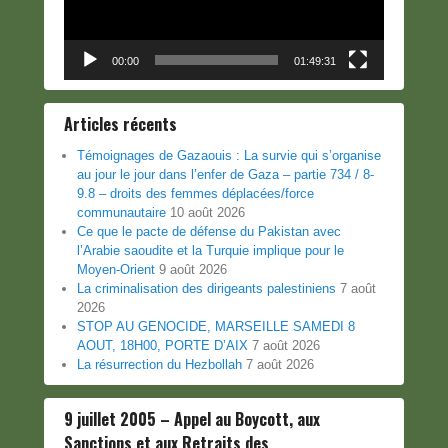
00:00
01:49:31
Articles récents
Témoignages de Gazaouis : La survie qui s’organise
au jour le jour dans l’enfer de Gaza – partie 734 / 8-
9.8 – droits des femmes déplacées/force
communautaire
10 août 2026
Ce que le pacte de défense du Pakistan avec
l’Arabie saoudite et la Turquie implique pour le
Moyen-Orient
9 août 2026
La criminalisation des dirigeants palestiniens
7 août
2026
STOP AU GENOCIDE, MARSEILLE SAMEDI 8
AOUT, 18H00, PORTE D’AIX
7 août 2026
La résurrection du Hezbollah
7 août 2026
9 juillet 2005 – Appel au Boycott, aux
Sanctions et aux Retraits des