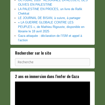
OCTOBRE 2026 : REJOIGNEZ LA RÉCOLTE DES
OLIVES EN PALESTINE
LA PALESTINE EN PROCES, un livre de Rafik
Chekkat
LE JOURNAL DE BISAN, à suivre, à partager
« LA GUERRE GLOBALE CONTRE LES
PEUPLES », de Mathieu Rigouste, disponible en
librairie le 18 avril 2025
Gaza attaquée : déclaration de l’ISM et appel à
l’action
Rechercher sur le site
Recherche
2 ans en immersion dans l’enfer de Gaza
Lecteur
vidéo