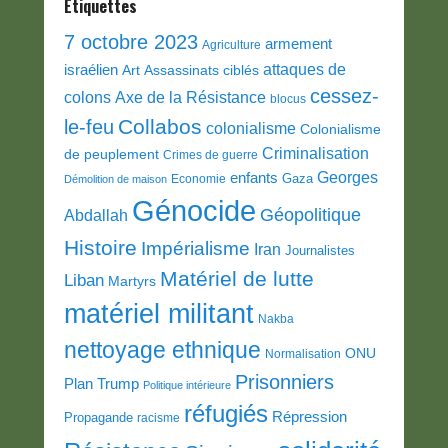
Etiquettes
7 octobre 2023
armement
Agriculture
attaques de
israélien
Art
Assassinats ciblés
cessez-
colons
Axe de la Résistance
blocus
Collabos
le-feu
colonialisme
Colonialisme
Criminalisation
de peuplement
Crimes de guerre
Georges
enfants
Gaza
Economie
Démolition de maison
Génocide
Géopolitique
Abdallah
Histoire
Impérialisme
Iran
Journalistes
Matériel de lutte
Liban
Martyrs
matériel militant
Nakba
nettoyage ethnique
ONU
Normalisation
Prisonniers
Plan Trump
Politique intérieure
réfugiés
Répression
Propagande
racisme