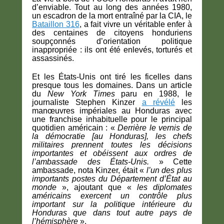
d’enviable. Tout au long des années 1980,
un escadron de la mort entraîné par la CIA, le
Bataillon 316
, a fait vivre un véritable enfer à
des centaines de citoyens honduriens
soupçonnés d’orientation politique
inappropriée : ils ont été enlevés, torturés et
assassinés.
Et les États-Unis ont tiré les ficelles dans
presque tous les domaines. Dans un article
du
New York Times
paru en 1988, le
journaliste Stephen Kinzer
a révélé
les
manœuvres impériales au Honduras avec
une franchise inhabituelle pour le principal
quotidien américain : «
Derrière le vernis de
la démocratie [au Honduras], les chefs
militaires prennent toutes les décisions
importantes et obéissent aux ordres de
l’ambassade des États-Unis.
» Cette
ambassade, nota Kinzer, était «
l’un des plus
importants postes du Département d’État au
monde
», ajoutant que «
les diplomates
américains exercent un contrôle plus
important sur la politique intérieure du
Honduras que dans tout autre pays de
l’hémisphère
».