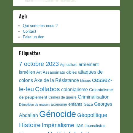
Agir
Qui sommes-nous ?
Contact
Faire un don
Etiquettes
7 octobre 2023
armement
Agriculture
attaques de
israélien
Art
Assassinats ciblés
cessez-
colons
Axe de la Résistance
blocus
Collabos
le-feu
colonialisme
Colonialisme
Criminalisation
de peuplement
Crimes de guerre
Georges
enfants
Gaza
Economie
Démolition de maison
Génocide
Géopolitique
Abdallah
Histoire
Impérialisme
Iran
Journalistes