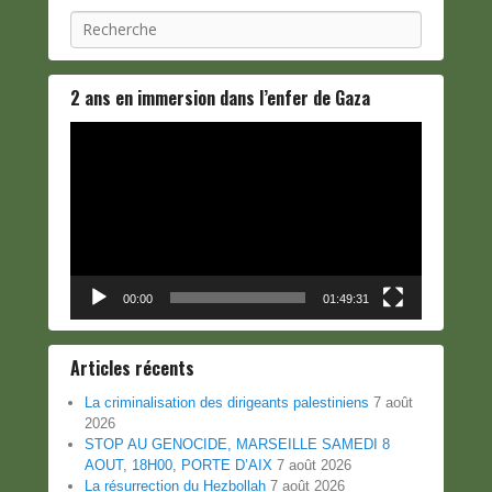
Recherche
2 ans en immersion dans l’enfer de Gaza
Lecteur
vidéo
00:00
01:49:31
Articles récents
La criminalisation des dirigeants palestiniens
7 août
2026
STOP AU GENOCIDE, MARSEILLE SAMEDI 8
AOUT, 18H00, PORTE D’AIX
7 août 2026
La résurrection du Hezbollah
7 août 2026