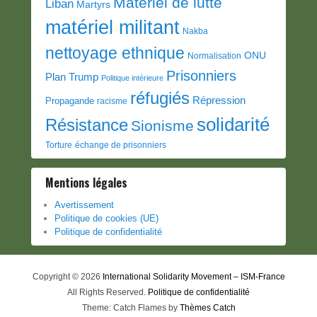
Matériel de lutte
Liban
Martyrs
matériel militant
Nakba
nettoyage ethnique
ONU
Normalisation
Prisonniers
Plan Trump
Politique intérieure
réfugiés
Répression
Propagande
racisme
solidarité
Résistance
Sionisme
Torture
échange de prisonniers
Mentions légales
Avertissement
Politique de cookies (UE)
Politique de confidentialité
Copyright © 2026
International Solidarity Movement – ISM-France
All Rights Reserved.
Politique de confidentialité
Theme: Catch Flames by
Thèmes Catch