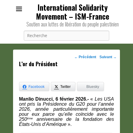
International Solidarity
Movement – ISM-France
Soutien aux luttes de libération du peuple palestinien
Recherche
Navigation
←
Précédent
Suivant
→
L’or du Président
des
posts
Facebook
Twitter
Bluesky
Manlio Dinucci, 6 février 2026.-
«
Les USA
ont pris la Présidence du G20 pour l’année
2026, année particulièrement importante
pour eux parce qu’elle coïncide avec le
ème
250
anniversaire de la fondation des
États-Unis d’Amérique
».