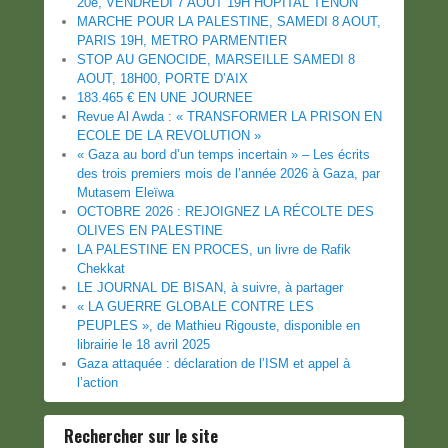
20e, VENDREDI 7 AOUT 19H HOPITAL TENON
MARCHE POUR LA PALESTINE, SAMEDI 8 AOUT,
PARIS 19H, METRO PARMENTIER
STOP AU GENOCIDE, MARSEILLE SAMEDI 8
AOUT, 18H00, PORTE D’AIX
183.465 € EN UNE JOURNEE
Revue Al Awda : « TRANSFORMER LA PRISON EN
ECOLE DE LA REVOLUTION »
« Gaza au bord d’un temps incertain » – Les écrits
des trois premiers mois de l’année 2026 à Gaza, par
Mutasem Eleïwa
OCTOBRE 2026 : REJOIGNEZ LA RÉCOLTE DES
OLIVES EN PALESTINE
LA PALESTINE EN PROCES, un livre de Rafik
Chekkat
LE JOURNAL DE BISAN, à suivre, à partager
« LA GUERRE GLOBALE CONTRE LES
PEUPLES », de Mathieu Rigouste, disponible en
librairie le 18 avril 2025
Gaza attaquée : déclaration de l’ISM et appel à
l’action
Rechercher sur le site