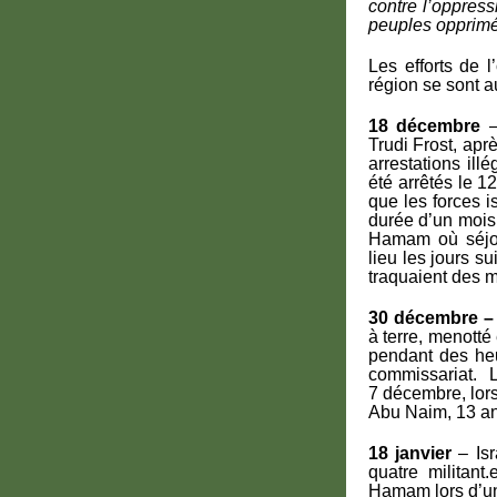
contre l’oppressi
peuples opprim
Les efforts de l
région se sont a
18 décembre
–
Trudi Frost, apr
arrestations ill
été arrêtés le 
que les forces i
durée d’un mois
Hamam où séjour
lieu les jours s
traquaient des mi
30 décembre –
à terre, menotté 
pendant des heu
commissariat. 
7 décembre, lors
Abu Naim, 13 ans
18 janvier
– Isr
quatre militant
Hamam lors d’un