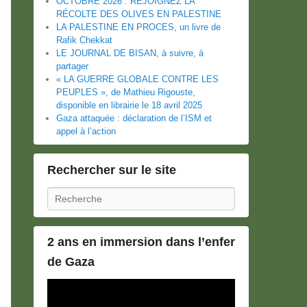
OCTOBRE 2026 : REJOIGNEZ LA
RÉCOLTE DES OLIVES EN PALESTINE
LA PALESTINE EN PROCES, un livre de
Rafik Chekkat
LE JOURNAL DE BISAN, à suivre, à
partager
« LA GUERRE GLOBALE CONTRE LES
PEUPLES », de Mathieu Rigouste,
disponible en librairie le 18 avril 2025
Gaza attaquée : déclaration de l’ISM et
appel à l’action
Rechercher sur le site
Recherche
2 ans en immersion dans l’enfer
de Gaza
Lecteur
vidéo