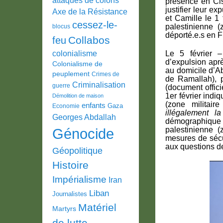
présence en Cis
justifier leur e
Axe de la Résistance
et Camille le 1 
cessez-le-
palestinienne (
blocus
déporté.e.s en F
Collabos
feu
colonialisme
Le 5 février –
d’expulsion aprè
Colonialisme de
au domicile d’Ab
peuplement
Crimes de
de Ramallah), p
Criminalisation
guerre
(document offic
1er février indi
Démolition de maison
(zone militaire
enfants
Gaza
Economie
illégalement la
Georges Abdallah
démographique d
Génocide
palestinienne (
mesures de sécur
aux questions de
Géopolitique
Histoire
Impérialisme
Iran
Liban
Journalistes
Matériel
Martyrs
de lutte