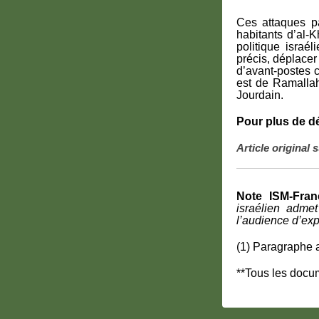
Ces attaques pa
habitants d’al-
politique israé
précis, déplacer 
d’avant-postes c
est de Ramallah
Jourdain.
Pour plus de dé
Article original 
Note ISM-Fran
israélien adme
l’audience d’expu
(1) Paragraphe a
**Tous les docum