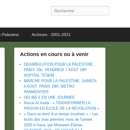
Recherche
-Palestine
Archives : 2001-2021
Actions en cours ou à venir
DEAMBULATION POUR LA PALESTINE,
PARIS 20e, VENDREDI 7 AOUT 19H
HOPITAL TENON
MARCHE POUR LA PALESTINE, SAMEDI
8 AOUT, PARIS 19H, METRO
PARMENTIER
183.465 € EN UNE JOURNEE
Revue Al Awda : « TRANSFORMER LA
PRISON EN ECOLE DE LA REVOLUTION »
« Gaza au bord d’un temps incertain » – Les
écrits des trois premiers mois de l’année
2026 à Gaza, par Mutasem Eleïwa