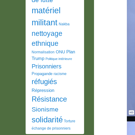
matériel
militant
Nakba
nettoyage
ethnique
Plan
ONU
Normalisation
Trump
Politique intérieure
Prisonniers
Propagande
racisme
réfugiés
Répression
Résistance
Sionisme
solidarité
Torture
échange de prisonniers