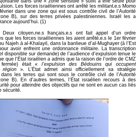
jordanie dans une « zone sensible » suffit à elle seule pour
xpulsion. Les forces israéliennes ont arrêté les militant.e.s Momo
février dans une zone qui est sous contrôle civil de l’Autorité
zone B), sur des terres privées palestiniennes. Israël les a
rance aujourd’hui. (1)
 Deux citoyen.ne.s français.e.s ont fait appel d’un ordre
s que les forces israéliennes les aient arrêté.e.s le 1er février
u Najeh à al-Khalayil, dans la banlieue d’al-Mughayer (à l’Est
our avoir enfreint une ordonnance militaire. La transcription
iel disponible sur demande) de l’audience d’expulsion tenue le
que que l’État israélien a admis que la raison de l’ordre de CMZ
 fermée) était «
l’expulsion des Bédouins qui occupent
 région
». L’État admet ainsi officiellement sa stratégie
ans les terres qui sont sous le contrôle civil de l’Autorité
zone B). En d’autres termes, l’État israélien recours à des
ité pour atteindre des objectifs qui ne sont en aucun cas liés
 sécurité.