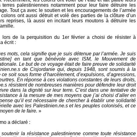
 terres palestiniennes notamment pour leur faire détruire les
sage. Tout ça avec le soutien et les encouragements de l’armée
 colons ont aussi détruit et volé des parties de la clôture d’un
rs reprises, là aussi en incitant leurs moutons à détruire les
famille.
 lors de la perquisition du 1er février a choisi de résister à
a écrit :
ces mots, cela signifie que je suis détenue par l’armée. Je suis
estine] en tant que bénévole avec ISM, le Mouvement de
nationale. Le but de ce voyage était de faire preuve de solidarité
inien.ne.s de Cisjordanie qui, depuis 1948, sont soumis à la
 ce soit sous forme d’harcèlement, d’expulsions, d’agressions,
eurtres. En réponse à ces violations constantes de leurs droits,
ne.s résistent de nombreuses manières pour défendre leur droit
vivre dans la dignité sur leur terre. C’est dans une tentative de
ésistance à la mesure de mes moyens que j’ai choisi d’aller en
pense qu’il est nécessaire de chercher à établir une solidarité
rielle avec les Palestinien.ne.s et les peuples colonisés, et ce
moyen de le faire.
»
mo a déclaré :
 soutenir la résistance palestinienne comme toute résistance