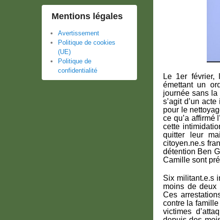
Mentions légales
Avertissement
Politique de cookies
(UE)
Politique de
confidentialité
Le 1er février,
émettant un or
journée sans la 
s’agit d’un acte
pour le nettoya
ce qu’a affirmé 
cette intimidat
quitter leur ma
citoyen.ne.s fra
détention Ben Gu
Camille sont pré
Six militant.e.s
moins de deux m
Ces arrestation
contre la famil
victimes d’atta
depuis des mois.