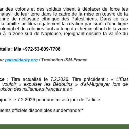
r des colons et des soldats visent à déplacer de force les
Khalayil de leur terre dans le cadre de la mise en œuvre de la
lienne de nettoyage ethnique des Palestiniens. Dans ce cas
la famille facilitera également la création par Israël d’une ligne
olonial et de colonies tout au long du chemin allant de la zone
 à la zone sud de Naplouse, rejoignant ensuite la vallée du
tails : Mia +972-53-809-7706
sur
palsolidarity.org
/ Traduction ISM-France
ce
: Titre actualisé le 7.2.2026. Titre précédent : «
L’État
t vouloir « expulser les Bédouins » d’al-Mughayer lors de
lsion des militant.e.s français.e.
s »
jouté le 7.2.2026 pour une mise à jour de l’article.
ents officiels disponibles sur demande**