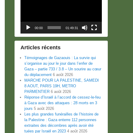
00:00
01:49:31
Articles récents
Témoignages de Gazaouis : La survie qui
s’organise au jour le jour dans l’enfer de
Gaza – partie 733 / 3.8 – Un sourire au cœur
du déplacement
6 août 2026
MARCHE POUR LA PALESTINE, SAMEDI
8 AOUT, PARIS 19H, METRO
PARMENTIER
6 août 2026
Réponse d’Israël à l’accord de cessez-le-feu
à Gaza avec des attaques : 28 morts en 3
jours
5 août 2026
Les plus grandes funérailles de l’histoire de
la Palestine : Gaza enterre 112 personnes
extraites des décombres après avoir été
tuées par Israël en 2023
4 août 2026