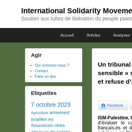
International Solidarity Movem
Soutien aux luttes de libération du peuple pales
Passer
Passer
Premier
Accueil
Articles
Analyses
au
au
menu
contenu
contenu
principal
secondaire
Agir
Un tribunal
Qui sommes-nous ?
Contact
sensible » 
Faire un don
et refuse d’
Etiquettes
7 octobre 2023
Facebook
armement
Agriculture
ISM-Palestine, 
israélien
Art
d’évaluer le c
Assassinats ciblés
français.es et d
attaques de colons