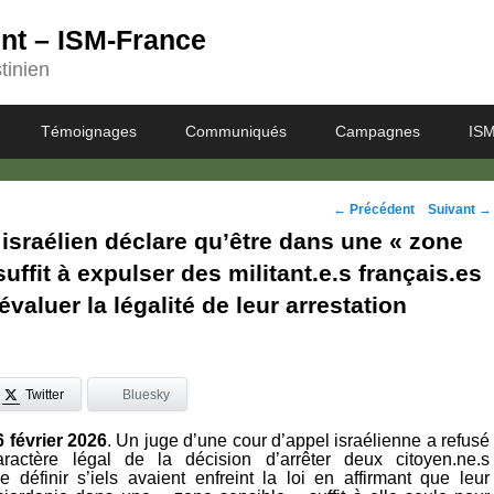
ent – ISM-France
tinien
Témoignages
Communiqués
Campagnes
ISM
Navigation
←
Précédent
Suivant
→
 israélien déclare qu’être dans une « zone
des
suffit à expulser des militant.e.s français.es
posts
évaluer la légalité de leur arrestation
Twitter
Bluesky
6 février 2026
.
Un juge d’une cour d’appel israélienne a refusé
aractère légal de la décision d’arrêter deux citoyen.ne.s
e définir s’iels avaient enfreint la loi en affirmant que leur