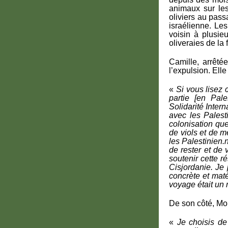
animaux sur les
oliviers au pas
israélienne. Les
voisin à plusieu
oliveraies de la 
Camille, arrêtée
l’expulsion. Elle 
«
Si vous lisez 
partie [en Pal
Solidarité Inter
avec les Palest
colonisation que
de viols et de m
les Palestinien.
de rester et de 
soutenir cette r
Cisjordanie. Je 
concrète et maté
voyage était un 
De son côté, Mo
«
Je choisis de