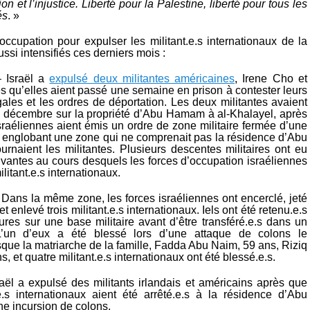
on et l’injustice. Liberté pour la Palestine, liberté pour tous les
és
. »
’occupation pour expulser les militant.e.s internationaux de la
ussi intensifiés ces derniers mois :
 Israël a
expulsé deux militantes américaines
, Irene Cho et
ès qu’elles aient passé une semaine en prison à contester leurs
égales et les ordres de déportation. Les deux militantes avaient
12 décembre sur la propriété d’Abu Hamam à al-Khalayel, après
sraéliennes aient émis un ordre de zone militaire fermée d’une
 englobant une zone qui ne comprenait pas la résidence d’Abu
naient les militantes. Plusieurs descentes militaires ont eu
uivantes au cours desquels les forces d’occupation israéliennes
litant.e.s internationaux.
Dans la même zone, les forces israéliennes ont encerclé, jeté
et enlevé trois militant.e.s internationaux. Iels ont été retenu.e.s
res sur une base militaire avant d’être transféré.e.s dans un
L’un d’eux a été blessé lors d’une attaque de colons le
que la matriarche de la famille, Fadda Abu Naim, 59 ans, Riziq
, et quatre militant.e.s internationaux ont été blessé.e.s.
aël a expulsé des militants irlandais et américains après que
.e.s internationaux aient été arrêté.e.s à la résidence d’Abu
e incursion de colons.