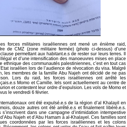
 les forces militaires israéliennes ont mené un énième raid,
dre de CMZ (zone militaire fermée) (photo ci-dessus) d’une
clause permettant aux habitant.e.s de rester sur leurs terres. Il
 illégal et d’une intensification des manoeuvres mises en place
ge ethnique des communautés palestiniennes, c’est en tout cas
l’Etat israélien lors de l’audience de révocation du visa. Malgré
ion, les membres de la famille Abu Najeh ont décidé de ne pas
ison. Lors du raid, les forces israéliennes ont arrêté les
nçais.e.s Momo et Camille. Iels sont actuellement au centre de
rion et contestent leur ordre d’expulsion. Les vols de Momo et
vus le vendredi 6 février.
 internationaux ont été expulsé.e.s de la région d’al Khalayil en
ois, douze autres ont été arrêté.e.s et finalement libéré.e.s.
s s’inscrivent dans une campagne d’intimidation intempestive
le d’Abu Najeh et d’Abu Hamam à al-Khalayel. Ces familles sont
ques coordonnées par les forces israéliennes et les colons
 Récemment, les colons ont voler de l’eau et fait paître leurs