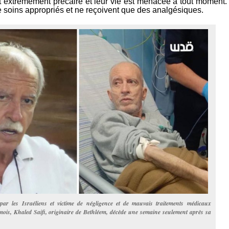
st extrêmement précaire et leur vie est menacée à tout moment.
de soins appropriés et ne reçoivent que des analgésiques.
ar les Israéliens et victime de négligence et de mauvais traitements médicaux
mois, Khaled Saifi, originaire de Bethléem, décède une semaine seulement après sa