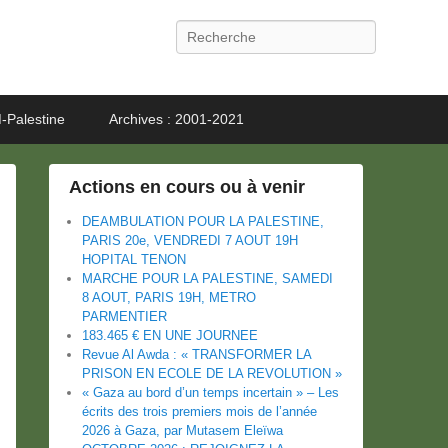
Recherche
-Palestine
Archives : 2001-2021
Actions en cours ou à venir
DEAMBULATION POUR LA PALESTINE,
PARIS 20e, VENDREDI 7 AOUT 19H
HOPITAL TENON
MARCHE POUR LA PALESTINE, SAMEDI
8 AOUT, PARIS 19H, METRO
PARMENTIER
183.465 € EN UNE JOURNEE
Revue Al Awda : « TRANSFORMER LA
PRISON EN ECOLE DE LA REVOLUTION »
« Gaza au bord d’un temps incertain » – Les
écrits des trois premiers mois de l’année
2026 à Gaza, par Mutasem Eleïwa