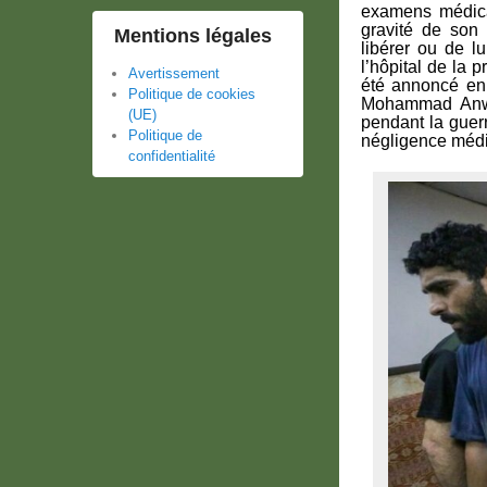
examens médica
gravité de son é
Mentions légales
libérer ou de lu
l’hôpital de la 
Avertissement
été annoncé en
Politique de cookies
Mohammad Anwar
(UE)
pendant la guer
Politique de
négligence médic
confidentialité