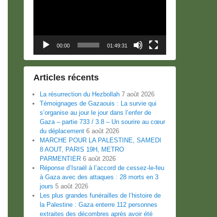
00:00
01:49:31
Articles récents
La résurrection du Hezbollah
7 août 2026
Témoignages de Gazaouis : La survie qui
s’organise au jour le jour dans l’enfer de
Gaza – partie 733 / 3.8 – Un sourire au cœur
du déplacement
6 août 2026
MARCHE POUR LA PALESTINE, SAMEDI
8 AOUT, PARIS 19H, METRO
PARMENTIER
6 août 2026
Réponse d’Israël à l’accord de cessez-le-feu
à Gaza avec des attaques : 28 morts en 3
jours
5 août 2026
Les plus grandes funérailles de l’histoire de
la Palestine : Gaza enterre 112 personnes
extraites des décombres après avoir été