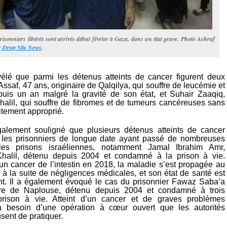
risonniers libérés sont arrivés début février à Gaza, dans un état grave. Photo Ashraf
r
Drop Site News
.
élé que parmi les détenus atteints de cancer figurent deux
ssaf, 47 ans, originaire de Qalqilya, qui souffre de leucémie et
uis un an malgré la gravité de son état, et Suhair Zaaqiq,
Khalil, qui souffre de fibromes et de tumeurs cancéreuses sans
aitement approprié.
galement souligné que plusieurs détenus atteints de cancer
 les prisonniers de longue date ayant passé de nombreuses
es prisons israéliennes, notamment Jamal Ibrahim Amr,
-Khalil, détenu depuis 2004 et condamné à la prison à vie.
un cancer de l’intestin en 2018, la maladie s’est propagée au
s à la suite de négligences médicales, et son état de santé est
t. Il a également évoqué le cas du prisonnier Fawaz Saba’a
aire de Naplouse, détenu depuis 2004 et condamné à trois
prison à vie. Atteint d’un cancer et de graves problèmes
 a besoin d’une opération à cœur ouvert que les autorités
usent de pratiquer.