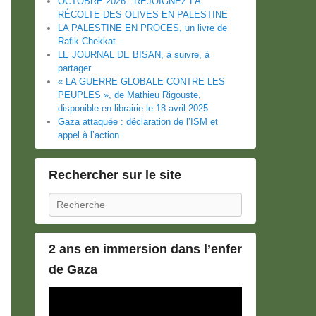
OCTOBRE 2026 : REJOIGNEZ LA
RÉCOLTE DES OLIVES EN PALESTINE
LA PALESTINE EN PROCES, un livre de
Rafik Chekkat
LE JOURNAL DE BISAN, à suivre, à
partager
« LA GUERRE GLOBALE CONTRE LES
PEUPLES », de Mathieu Rigouste,
disponible en librairie le 18 avril 2025
Gaza attaquée : déclaration de l’ISM et
appel à l’action
Rechercher sur le site
Recherche
2 ans en immersion dans l’enfer
de Gaza
Lecteur
vidéo