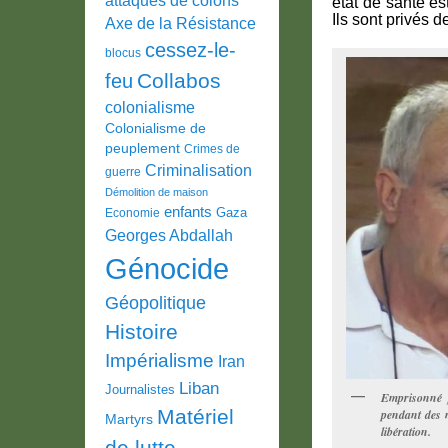
état de santé e
Ils sont privés 
Axe de la Résistance
cessez-le-
blocus
Collabos
feu
colonialisme
Colonialisme de
peuplement
Crimes de
Criminalisation
guerre
Démolition de maison
enfants
Gaza
Economie
Georges Abdallah
Génocide
Géopolitique
Histoire
Impérialisme
Iran
Liban
Journalistes
Emprisonné p
Matériel
pendant des 
Martyrs
libération.
de lutte