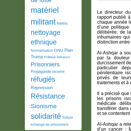
matériel
Le directeur d
rapport publié 
militant
chaque année le 
Nakba
d’une politique
nettoyage
délibérée, de l
inhumaines qui 
ethnique
distinction entr
Plan
ONU
Normalisation
Al-Ashqar a sou
Trump
Politique intérieure
par la douleur
durcissement de
Prisonniers
particulier de
Propagande
racisme
pénitentiaire is
privés de leur
réfugiés
traitements et à
Répression
Il a précisé que
Résistance
les prisons is
médicale délib
Sionisme
transférer dans 
et se contentent
solidarité
Torture
Al-Ashqar a rel
échange de prisonniers
d’un cancer : 