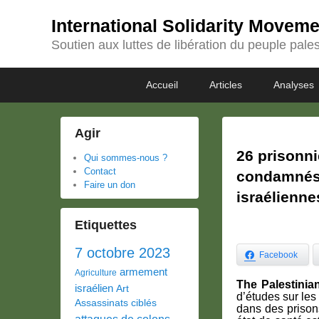
International Solidarity Movem
Soutien aux luttes de libération du peuple pales
Passer
Passer
Premier
Accueil
Articles
Analyses
au
au
menu
contenu
contenu
principal
secondaire
Agir
26 prisonni
Qui sommes-nous ?
Contact
condamnés 
Faire un don
israélienne
Etiquettes
7 octobre 2023
Facebook
armement
Agriculture
The Palestinian
israélien
Art
d’études sur les
Assassinats ciblés
dans des prisons
attaques de colons