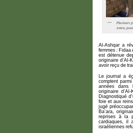
Plusieurs p
Amra, pou
Al-Ashqar a rév
femmes : Fidaa A
est détenue dep
originaire d’Al-
avoir reçu de tr
Le journal a é
comptent parmi
années dans l
originaire d’Al
Diagnostiqué d’
foie et aux rein
jugé préoccupan
Ba’ara, origin
reprises à la 
cardiaques, il
israéliennes ref