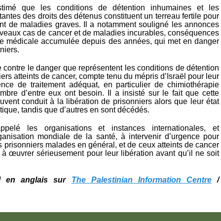
timé que les conditions de détention inhumaines et les
stantes des droits des détenus constituent un terreau fertile pour
t de maladies graves. Il a notamment souligné les annonces
veaux cas de cancer et de maladies incurables, conséquences
ce médicale accumulée depuis des années, qui met en danger
niers.
e contre le danger que représentent les conditions de détention
iers atteints de cancer, compte tenu du mépris d’Israël pour leur
ence de traitement adéquat, en particulier de chimiothérapie
bre d’entre eux ont besoin. Il a insisté sur le fait que cette
vent conduit à la libération de prisonniers alors que leur état
ritique, tandis que d’autres en sont décédés.
pelé les organisations et instances internationales, et
anisation mondiale de la santé, à intervenir d’urgence pour
s prisonniers malades en général, et de ceux atteints de cancer
et à œuvrer sérieusement pour leur libération avant qu’il ne soit
nal en anglais sur
The Palestinian Information Centre
/