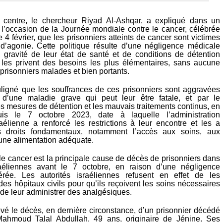
u centre, le chercheur Riyad Al-Ashqar, a expliqué dans un
à l’occasion de la Journée mondiale contre le cancer, célébrée
4 février, que les prisonniers atteints de cancer sont victimes
 d’agonie. Cette politique résulte d’une négligence médicale
a gravité de leur état de santé et de conditions de détention
les privent des besoins les plus élémentaires, sans aucune
e prisonniers malades et bien portants.
ligné que les souffrances de ces prisonniers sont aggravées
 d’une maladie grave qui peut leur être fatale, et par le
s mesures de détention et les mauvais traitements continus, en
puis le 7 octobre 2023, date à laquelle l’administration
raélienne a renforcé les restrictions à leur encontre et les a
s droits fondamentaux, notamment l’accès aux soins, aux
 une alimentation adéquate.
 le cancer est la principale cause de décès de prisonniers dans
raéliennes avant le 7 octobre, en raison d’une négligence
érée. Les autorités israéliennes refusent en effet de les
des hôpitaux civils pour qu’ils reçoivent les soins nécessaires
 de leur administrer des analgésiques.
evé le décès, en dernière circonstance, d’un prisonnier décédé
Mahmoud Talal Abdullah, 49 ans, originaire de Jénine. Ses