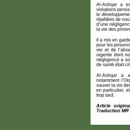
Al-Ashqar a es
violations persi
le développemen
répétées de nou
d’une négligen
la vie des prison
Il a mis en gard
pour les prisonn
vie et de l’abs
urgente dont nom
négligence a sou
de santé était c
Al-Ashqar a ap
notamment l’Org
sauver la vie de
en particulier, 
trop tard.
Article origi
Traduction MR