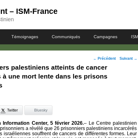
ent – ISM-France
tinien
Témoignages
Communiqués
Campagnes
ISM
Navigation
←
Précédent
Suivant
→
ers palestiniens atteints de cancer
des
à une mort lente dans les prisons
posts
s
Twitter
Bluesky
 Information Center, 5 février 2026.
– Le Centre palestinien
 prisonniers a révélé que 26 prisonniers palestiniens incarcérés
 israéliennes souffrent de cancers de différentes formes. Leur