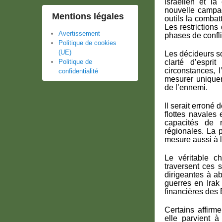
israélien et la
nouvelle campa
Mentions légales
outils la comba
Les restriction
Avertissement
phases de confli
Politique de cookies
(UE)
Les décideurs so
Politique de
clarté d’espri
circonstances, l
confidentialité
mesurer uniqueme
de l’ennemi.
Il serait erron
flottes navales 
capacités de r
régionales. La 
mesure aussi à 
Le véritable ch
traversent ces s
dirigeantes à a
guerres en Irak
financières des 
Certains affirm
elle parvient à