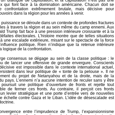
un dialogue de capitulation, et la capitulation n’est pas une
x qui font face à la domination américaine. Chacun doit se
 confrontation extrêmement brutale, mais décisive pour
pouvoirs dans la région pour les années à venir.
 puissance se déroule dans un contexte de profondes fractures
iviles à travers la région et au sein même du camp ennemi. Aux
ld Trump fait face à une pression intérieure croissante et à la
éfaites électorales. L’histoire montre que de telles situations
 à une escalade extérieure, misant sur le spectacle de la force
’influence politique. Rien n’indique que la retenue intérieure
a logique de la confrontation.
arge consensus se dégage au sein de la classe politique : le
u de lancer une offensive de grande envergure. Conscients
décisive est impossible dans le contexte international actuel,
ersistent dans leur politique de « tonte de la pelouse ». Il ne
lement du projet de Netanyahou et de la droite, mais de la
u pays. L’ennemi n’a aucune intention de reculer sans y être
l poursuit une politique d’ouverture de fronts et rejette tout
ble de fermer ces fronts. Au contraire, il perçoit ces fronts
n levier stratégique et une porte d’entrée vers de nouvelles
e échelle contre Gaza et le Liban. L’idée de désescalade est
doctrine.
onvergence entre l’imprudence de Trump, l’expansionnisme