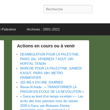
Recherche
-Palestine
Archives : 2001-2021
Actions en cours ou à venir
DEAMBULATION POUR LA PALESTINE,
PARIS 20e, VENDREDI 7 AOUT 19H
HOPITAL TENON
MARCHE POUR LA PALESTINE, SAMEDI
8 AOUT, PARIS 19H, METRO
PARMENTIER
183.465 € EN UNE JOURNEE
Revue Al Awda : « TRANSFORMER LA
PRISON EN ECOLE DE LA REVOLUTION »
« Gaza au bord d’un temps incertain » – Les
écrits des trois premiers mois de l’année
2026 à Gaza, par Mutasem Eleïwa