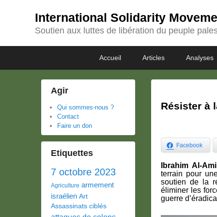
International Solidarity Movem
Soutien aux luttes de libération du peuple pales
Passer
Passer
Premier
Accueil
Articles
Analyses
au
au
menu
contenu
contenu
principal
secondaire
Agir
Résister à
Qui sommes-nous ?
Contact
Faire un don
Facebook
Etiquettes
Ibrahim Al-Ami
7 octobre 2023
terrain pour un
soutien de la r
armement
Agriculture
éliminer les for
israélien
Art
guerre d’éradica
Assassinats ciblés
attaques de colons