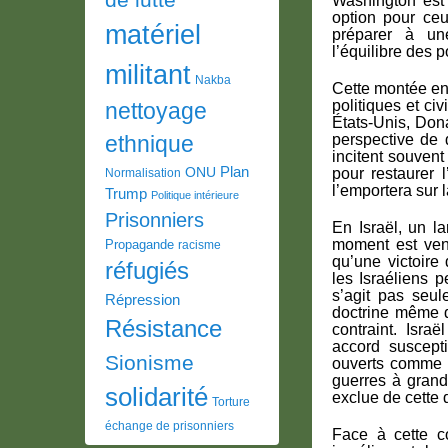
Washington est 
option pour ceu
matériel
préparer à une
l’équilibre des 
militant
Nakba
Cette montée en
politiques et c
nettoyage
États-Unis, Dona
perspective de d
ethnique
incitent souvent
Plan
ONU
pour restaurer l
Normalisation
l’emportera sur l
Trump
Politique intérieure
Prisonniers
En Israël, un l
moment est ven
Propagande
racisme
qu’une victoire 
réfugiés
les Israéliens p
s’agit pas seu
Répression
doctrine même d
Résistance
contraint. Israë
accord suscepti
Sionisme
ouverts comme u
guerres à grand
solidarité
exclue de cette 
Torture
échange de prisonniers
Face à cette c