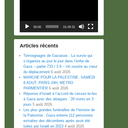
00:00
01:49:31
Articles récents
Témoignages de Gazaouis : La survie qui
s’organise au jour le jour dans l’enfer de
Gaza – partie 733 / 3.8 – Un sourire au cœur
du déplacement
6 août 2026
MARCHE POUR LA PALESTINE, SAMEDI
8 AOUT, PARIS 19H, METRO
PARMENTIER
6 août 2026
Réponse d’Israël à l’accord de cessez-le-feu
à Gaza avec des attaques : 28 morts en 3
jours
5 août 2026
Les plus grandes funérailles de l’histoire de
la Palestine : Gaza enterre 112 personnes
extraites des décombres après avoir été
tuées par Israël en 2023
4 août 2026