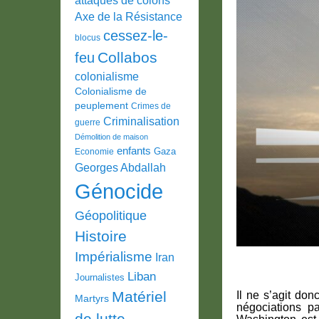
Axe de la Résistance
cessez-le-
blocus
Collabos
feu
colonialisme
Colonialisme de
peuplement
Crimes de
Criminalisation
guerre
Démolition de maison
enfants
Gaza
Economie
Georges Abdallah
Génocide
Géopolitique
Histoire
Impérialisme
Iran
Liban
Journalistes
Matériel
Il ne s’agit do
Martyrs
négociations pa
de lutte