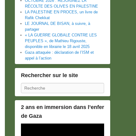
OCTOBRE 2026 : REJOIGNEZ LA
RÉCOLTE DES OLIVES EN PALESTINE
LA PALESTINE EN PROCES, un livre de
Rafik Chekkat
LE JOURNAL DE BISAN, à suivre, à
partager
« LA GUERRE GLOBALE CONTRE LES
PEUPLES », de Mathieu Rigouste,
disponible en librairie le 18 avril 2025
Gaza attaquée : déclaration de l’ISM et
appel à l’action
Rechercher sur le site
Recherche
2 ans en immersion dans l’enfer
de Gaza
Lecteur
vidéo