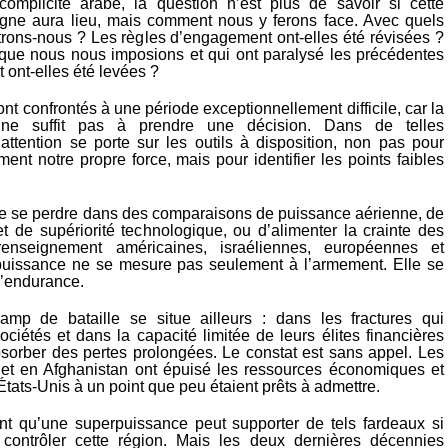
 complicité arabe, la question n’est plus de savoir si cette
gne aura lieu, mais comment nous y ferons face. Avec quels
ttrons-nous ? Les règles d’engagement ont-elles été révisées ?
s que nous nous imposions et qui ont paralysé les précédentes
t ont-elles été levées ?
nt confrontés à une période exceptionnellement difficile, car la
t ne suffit pas à prendre une décision. Dans de telles
’attention se porte sur les outils à disposition, non pas pour
nt notre propre force, mais pour identifier les points faibles
é de se perdre dans des comparaisons de puissance aérienne, de
et de supériorité technologique, ou d’alimenter la crainte des
enseignement américaines, israéliennes, européennes et
puissance ne se mesure pas seulement à l’armement. Elle se
l’endurance.
amp de bataille se situe ailleurs : dans les fractures qui
ociétés et dans la capacité limitée de leurs élites financières
bsorber des pertes prolongées. Le constat est sans appel. Les
 et en Afghanistan ont épuisé les ressources économiques et
États-Unis à un point que peu étaient prêts à admettre.
ent qu’une superpuissance peut supporter de tels fardeaux si
 contrôler cette région. Mais les deux dernières décennies