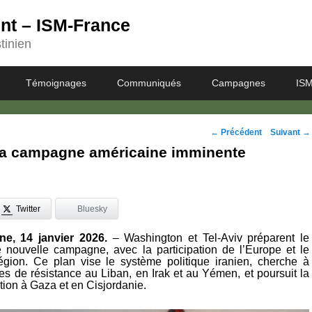
ent – ISM-France
tinien
Témoignages
Communiqués
Campagnes
ISM
Navigation
←
Précédent
Suivant
→
 la campagne américaine imminente
des
posts
Twitter
Bluesky
ne, 14 janvier 2026.
– Washington et Tel-Aviv préparent le
e nouvelle campagne, avec la participation de l’Europe et le
égion. Ce plan vise le système politique iranien, cherche à
ces de résistance au Liban, en Irak et au Yémen, et poursuit la
tion à Gaza et en Cisjordanie.