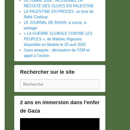
OCTOBRE 2026 : REJOIGNEZ LA
RÉCOLTE DES OLIVES EN PALESTINE
LA PALESTINE EN PROCES, un livre de
Rafik Chekkat
LE JOURNAL DE BISAN, à suivre, à
partager
« LA GUERRE GLOBALE CONTRE LES
PEUPLES », de Mathieu Rigouste,
disponible en librairie le 18 avril 2025
Gaza attaquée : déclaration de l’ISM et
appel à l’action
Rechercher sur le site
Recherche
2 ans en immersion dans l’enfer
de Gaza
Lecteur
vidéo