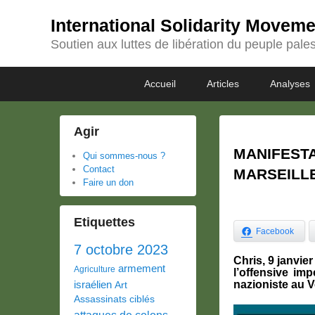
International Solidarity Movem
Soutien aux luttes de libération du peuple pales
Passer
Passer
Premier
Accueil
Articles
Analyses
au
au
menu
contenu
contenu
principal
secondaire
Agir
MANIFESTA
Qui sommes-nous ?
Contact
MARSEILLE 
Faire un don
Etiquettes
Facebook
7 octobre 2023
Chris, 9 janvie
armement
Agriculture
l’offensive imp
israélien
nazioniste au V
Art
Assassinats ciblés
attaques de colons