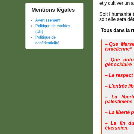
et y cultiver un 
Mentions légales
Soit l’humanité 
soit elle sera dét
Avertissement
Politique de cookies
Tous dans la r
(UE)
Politique de
confidentialité
–
Que Marsei
israélienne*
– Que notre
génocidaire
– Le respect 
– L’entrée li
– La liber
palestiniens
– La liberté 
– La fin du
étasunien.