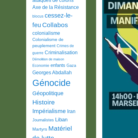
Axe de la Résistance
cessez-le-
blocus
Collabos
feu
colonialisme
Colonialisme de
peuplement
Crimes de
Criminalisation
guerre
Démolition de maison
enfants
Gaza
Economie
Georges Abdallah
Génocide
Géopolitique
Histoire
Impérialisme
Iran
Liban
Journalistes
Matériel
Martyrs
de lutte