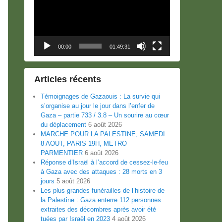
00:00
01:49:31
Articles récents
Témoignages de Gazaouis : La survie qui
s’organise au jour le jour dans l’enfer de
Gaza – partie 733 / 3.8 – Un sourire au cœur
du déplacement
6 août 2026
MARCHE POUR LA PALESTINE, SAMEDI
8 AOUT, PARIS 19H, METRO
PARMENTIER
6 août 2026
Réponse d’Israël à l’accord de cessez-le-feu
à Gaza avec des attaques : 28 morts en 3
jours
5 août 2026
Les plus grandes funérailles de l’histoire de
la Palestine : Gaza enterre 112 personnes
extraites des décombres après avoir été
tuées par Israël en 2023
4 août 2026