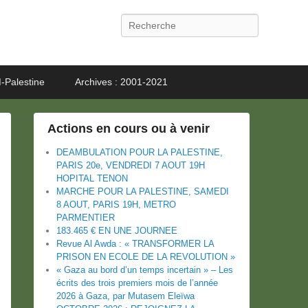
Recherche
-Palestine
Archives : 2001-2021
Actions en cours ou à venir
DEAMBULATION POUR LA PALESTINE,
PARIS 20e, VENDREDI 7 AOUT 19H
HOPITAL TENON
MARCHE POUR LA PALESTINE, SAMEDI
8 AOUT, PARIS 19H, METRO
PARMENTIER
183.465 € EN UNE JOURNEE
Revue Al Awda : « TRANSFORMER LA
PRISON EN ECOLE DE LA REVOLUTION »
« Gaza au bord d’un temps incertain » – Les
écrits des trois premiers mois de l’année
2026 à Gaza, par Mutasem Eleïwa