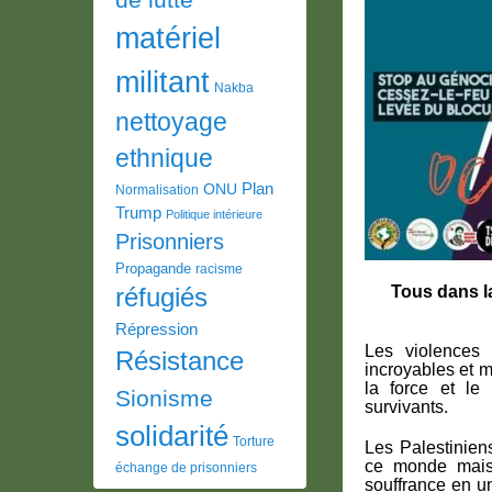
matériel
militant
Nakba
nettoyage
ethnique
Plan
ONU
Normalisation
Trump
Politique intérieure
Prisonniers
Propagande
racisme
Tous dans la
réfugiés
Répression
Les violences 
Résistance
incroyables et m
la force et le
Sionisme
survivants.
solidarité
Torture
Les Palestinien
ce monde mais 
échange de prisonniers
souffrance en un