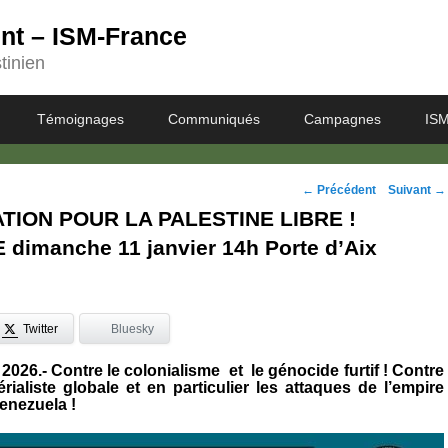
ent – ISM-France
tinien
Témoignages
Communiqués
Campagnes
ISM
Navigation
←
Précédent
Suivant
→
TION POUR LA PALESTINE LIBRE !
des
dimanche 11 janvier 14h Porte d’Aix
posts
Twitter
Bluesky
r 2026.- Contre le colonialisme et le génocide furtif !
Contre
érialiste globale et en particulier les attaques de l’empire
enezuela !