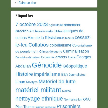
Faire un don
Etiquettes
7 octobre 2023
armement
Agriculture
attaques de
israélien
Art
Assassinats ciblés
cessez-
colons
Axe de la Résistance
blocus
Collabos
le-feu
colonialisme
Colonialisme
Criminalisation
de peuplement
Crimes de guerre
Georges
enfants
Gaza
Economie
Démolition de maison
Génocide
Géopolitique
Abdallah
Histoire
Impérialisme
Iran
Journalistes
Matériel de lutte
Liban
Martyrs
matériel militant
Nakba
nettoyage ethnique
ONU
Normalisation
Prisonniers
Plan Trump
Politique intérieure