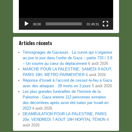
00:00
01:49:31
Articles récents
Témoignages de Gazaouis : La survie qui s’organise
au jour le jour dans l’enfer de Gaza – partie 733 / 3.8
– Un sourire au cœur du déplacement
6 août 2026
MARCHE POUR LA PALESTINE, SAMEDI 8 AOUT,
PARIS 19H, METRO PARMENTIER
6 août 2026
Réponse d’Israël à l’accord de cessez-le-feu à Gaza
avec des attaques : 28 morts en 3 jours
5 août 2026
Les plus grandes funérailles de l’histoire de la
Palestine : Gaza enterre 112 personnes extraites
des décombres après avoir été tuées par Israël en
2023
4 août 2026
DEAMBULATION POUR LA PALESTINE, PARIS
20e, VENDREDI 7 AOUT 19H HOPITAL TENON
4
août 2026