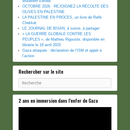
Mutasem Eleïwa
OCTOBRE 2026 : REJOIGNEZ LA RÉCOLTE DES
OLIVES EN PALESTINE
LA PALESTINE EN PROCES, un livre de Rafik
Chekkat
LE JOURNAL DE BISAN, à suivre, à partager
« LA GUERRE GLOBALE CONTRE LES
PEUPLES », de Mathieu Rigouste, disponible en
librairie le 18 avril 2025
Gaza attaquée : déclaration de l’ISM et appel à
l’action
Rechercher sur le site
Recherche
2 ans en immersion dans l’enfer de Gaza
Lecteur
vidéo