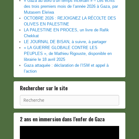
« Gaza au bord d’un temps incertain » – Les écrits
des trois premiers mois de l’année 2026 à Gaza, par
Mutasem Eleïwa
OCTOBRE 2026 : REJOIGNEZ LA RÉCOLTE DES
OLIVES EN PALESTINE
LA PALESTINE EN PROCES, un livre de Rafik
Chekkat
LE JOURNAL DE BISAN, à suivre, à partager
« LA GUERRE GLOBALE CONTRE LES
PEUPLES », de Mathieu Rigouste, disponible en
librairie le 18 avril 2025
Gaza attaquée : déclaration de l’ISM et appel à
l’action
Rechercher sur le site
Recherche
2 ans en immersion dans l’enfer de Gaza
Lecteur
vidéo