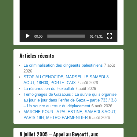
00:00
01:49:31
Articles récents
La criminalisation des dirigeants palestiniens
7 août
2026
STOP AU GENOCIDE, MARSEILLE SAMEDI 8
AOUT, 18H00, PORTE D’AIX
7 août 2026
La résurrection du Hezbollah
7 août 2026
Témoignages de Gazaouis : La survie qui s’organise
au jour le jour dans l’enfer de Gaza – partie 733 / 3.8
– Un sourire au cœur du déplacement
6 août 2026
MARCHE POUR LA PALESTINE, SAMEDI 8 AOUT,
PARIS 19H, METRO PARMENTIER
6 août 2026
9 juillet 2005 – Appel au Boycott, aux