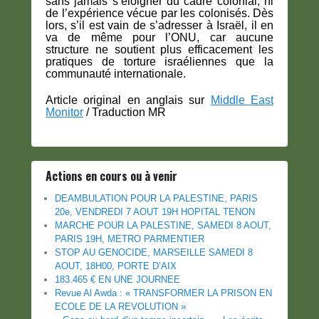
sans jamais s’éloigner du cadre colonial, ni
de l’expérience vécue par les colonisés. Dès
lors, s’il est vain de s’adresser à Israël, il en
va de même pour l’ONU, car aucune
structure ne soutient plus efficacement les
pratiques de torture israéliennes que la
communauté internationale.
Article original en anglais sur
Middle East
Monitor
/ Traduction MR
Actions en cours ou à venir
DEAMBULATION POUR LA PALESTINE, PARIS
20e, VENDREDI 7 AOUT 19H HOPITAL TENON
MARCHE POUR LA PALESTINE, SAMEDI 8 AOUT,
PARIS 19H, METRO PARMENTIER
STOP AU GENOCIDE, MARSEILLE SAMEDI 8
AOUT, 18H00, PORTE D’AIX
183.465 € EN UNE JOURNEE
Revue Al Awda : « TRANSFORMER LA PRISON EN
ECOLE DE LA REVOLUTION »