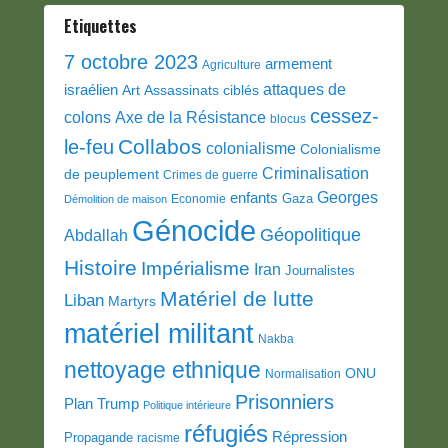
Etiquettes
7 octobre 2023
armement
Agriculture
attaques de
israélien
Art
Assassinats ciblés
cessez-
colons
Axe de la Résistance
blocus
Collabos
le-feu
colonialisme
Colonialisme
Criminalisation
de peuplement
Crimes de guerre
Georges
enfants
Gaza
Economie
Démolition de maison
Génocide
Géopolitique
Abdallah
Histoire
Impérialisme
Iran
Journalistes
Matériel de lutte
Liban
Martyrs
matériel militant
Nakba
nettoyage ethnique
ONU
Normalisation
Prisonniers
Plan Trump
Politique intérieure
réfugiés
Répression
Propagande
racisme