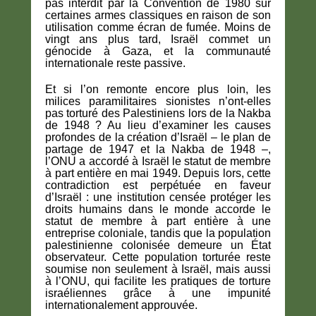
pas interdit par la Convention de 1980 sur
certaines armes classiques en raison de son
utilisation comme écran de fumée. Moins de
vingt ans plus tard, Israël commet un
génocide à Gaza, et la communauté
internationale reste passive.
Et si l’on remonte encore plus loin, les
milices paramilitaires sionistes n’ont-elles
pas torturé des Palestiniens lors de la Nakba
de 1948 ? Au lieu d’examiner les causes
profondes de la création d’Israël – le plan de
partage de 1947 et la Nakba de 1948 –,
l’ONU a accordé à Israël le statut de membre
à part entière en mai 1949. Depuis lors, cette
contradiction est perpétuée en faveur
d’Israël : une institution censée protéger les
droits humains dans le monde accorde le
statut de membre à part entière à une
entreprise coloniale, tandis que la population
palestinienne colonisée demeure un État
observateur. Cette population torturée reste
soumise non seulement à Israël, mais aussi
à l’ONU, qui facilite les pratiques de torture
israéliennes grâce à une impunité
internationalement approuvée.