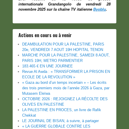
internationale
Grandangolo
de vendredi 28
novembre 2025 sur la chaîne TV italienne
Byoblu
.
Actions en cours ou à venir
DEAMBULATION POUR LA PALESTINE, PARIS
20e, VENDREDI 7 AOUT 19H HOPITAL TENON
MARCHE POUR LA PALESTINE, SAMEDI 8 AOUT,
PARIS 19H, METRO PARMENTIER
183.465 € EN UNE JOURNEE
Revue Al Awda : « TRANSFORMER LA PRISON EN
ECOLE DE LA REVOLUTION »
« Gaza au bord d’un temps incertain » – Les écrits
des trois premiers mois de l’année 2026 à Gaza, par
Mutasem Eleïwa
OCTOBRE 2026 : REJOIGNEZ LA RÉCOLTE DES
OLIVES EN PALESTINE
LA PALESTINE EN PROCES, un livre de Rafik
Chekkat
LE JOURNAL DE BISAN, à suivre, à partager
« LA GUERRE GLOBALE CONTRE LES