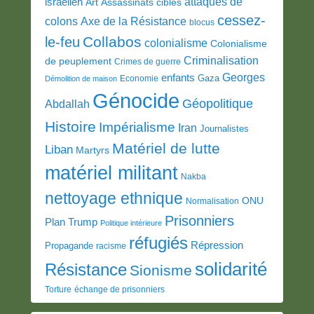
attaques de
israélien
Art
Assassinats ciblés
cessez-
colons
Axe de la Résistance
blocus
Collabos
le-feu
colonialisme
Colonialisme
Criminalisation
de peuplement
Crimes de guerre
Georges
enfants
Gaza
Economie
Démolition de maison
Génocide
Géopolitique
Abdallah
Histoire
Impérialisme
Iran
Journalistes
Matériel de lutte
Liban
Martyrs
matériel militant
Nakba
nettoyage ethnique
ONU
Normalisation
Prisonniers
Plan Trump
Politique intérieure
réfugiés
Répression
Propagande
racisme
solidarité
Résistance
Sionisme
Torture
échange de prisonniers