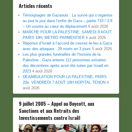
Articles récents
Témoignages de Gazaouis : La survie qui s’organise
au jour le jour dans l’enfer de Gaza – partie 733 / 3.8
– Un sourire au cœur du déplacement
6 août 2026
MARCHE POUR LA PALESTINE, SAMEDI 8 AOUT,
PARIS 19H, METRO PARMENTIER
6 août 2026
Réponse d’Israël à l’accord de cessez-le-feu à Gaza
avec des attaques : 28 morts en 3 jours
5 août 2026
Les plus grandes funérailles de l’histoire de la
Palestine : Gaza enterre 112 personnes extraites
des décombres après avoir été tuées par Israël en
2023
4 août 2026
DEAMBULATION POUR LA PALESTINE, PARIS
20e, VENDREDI 7 AOUT 19H HOPITAL TENON
4
août 2026
9 juillet 2005 – Appel au Boycott, aux
Sanctions et aux Retraits des
Investissements contre Israël