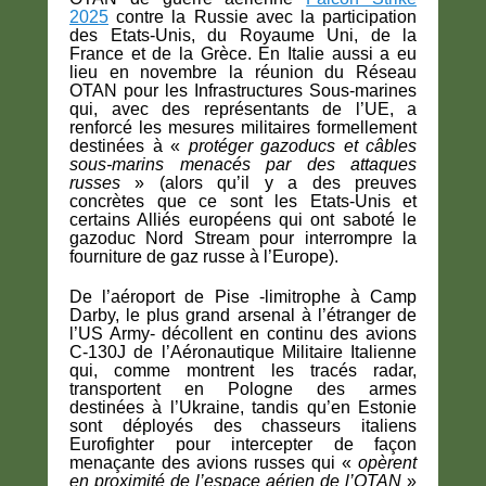
2025
contre la Russie avec la participation
des Etats-Unis, du Royaume Uni, de la
France et de la Grèce. En Italie aussi a eu
lieu en novembre la réunion du Réseau
OTAN pour les Infrastructures Sous-marines
qui, avec des représentants de l’UE, a
renforcé les mesures militaires formellement
destinées à «
protéger gazoducs et câbles
sous-marins menacés par des attaques
russes
» (alors qu’il y a des preuves
concrètes que ce sont les Etats-Unis et
certains Alliés européens qui ont saboté le
gazoduc Nord Stream pour interrompre la
fourniture de gaz russe à l’Europe).
De l’aéroport de Pise -limitrophe à Camp
Darby, le plus grand arsenal à l’étranger de
l’US Army- décollent en continu des avions
C-130J de l’Aéronautique Militaire Italienne
qui, comme montrent les tracés radar,
transportent en Pologne des armes
destinées à l’Ukraine, tandis qu’en Estonie
sont déployés des chasseurs italiens
Eurofighter pour intercepter de façon
menaçante des avions russes qui «
opèrent
en proximité de l’espace aérien de l’OTAN
»