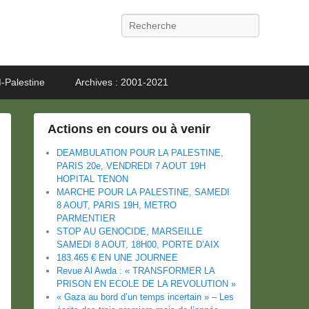
Recherche
-Palestine
Archives : 2001-2021
Actions en cours ou à venir
DEAMBULATION POUR LA PALESTINE,
PARIS 20e, VENDREDI 7 AOUT 19H
HOPITAL TENON
MARCHE POUR LA PALESTINE, SAMEDI
8 AOUT, PARIS 19H, METRO
PARMENTIER
STOP AU GENOCIDE, MARSEILLE
SAMEDI 8 AOUT, 18H00, PORTE D’AIX
183.465 € EN UNE JOURNEE
Revue Al Awda : « TRANSFORMER LA
PRISON EN ECOLE DE LA REVOLUTION »
« Gaza au bord d’un temps incertain » – Les