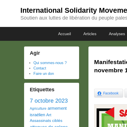
International Solidarity Movem
Soutien aux luttes de libération du peuple pales
Passer
Passer
Premier
Accueil
Articles
Analyses
au
au
menu
contenu
contenu
principal
secondaire
Agir
Manifestat
Qui sommes-nous ?
Contact
novembre 1
Faire un don
Etiquettes
Facebook
7 octobre 2023
armement
Agriculture
israélien
Art
Assassinats ciblés
attaques de colons