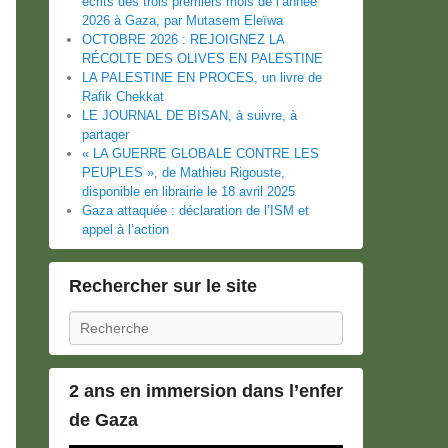
écrits des trois premiers mois de l’année
2026 à Gaza, par Mutasem Eleïwa
OCTOBRE 2026 : REJOIGNEZ LA
RÉCOLTE DES OLIVES EN PALESTINE
LA PALESTINE EN PROCES, un livre de
Rafik Chekkat
LE JOURNAL DE BISAN, à suivre, à
partager
« LA GUERRE GLOBALE CONTRE LES
PEUPLES », de Mathieu Rigouste,
disponible en librairie le 18 avril 2025
Gaza attaquée : déclaration de l’ISM et
appel à l’action
Rechercher sur le site
Recherche
2 ans en immersion dans l’enfer
de Gaza