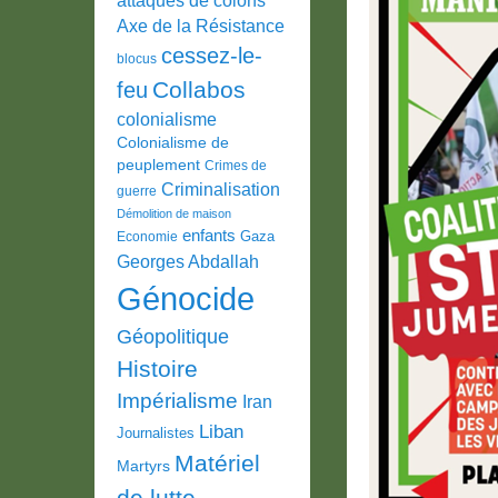
Axe de la Résistance
cessez-le-
blocus
Collabos
feu
colonialisme
Colonialisme de
peuplement
Crimes de
Criminalisation
guerre
Démolition de maison
enfants
Gaza
Economie
Georges Abdallah
Génocide
Géopolitique
Histoire
Impérialisme
Iran
Liban
Journalistes
Matériel
Martyrs
de lutte