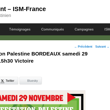
ent – ISM-France
tinien
Témoignages
Communiqués
Campagnes
ISM
Navigation
←
Précédent
Suivant
→
ion Palestine BORDEAUX samedi 29
des
5h30 Victoire
posts
Twitter
Bluesky