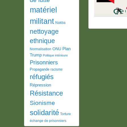
matériel
militant
Nakba
nettoyage
ethnique
Plan
ONU
Normalisation
Trump
Politique intérieure
Prisonniers
Propagande
racisme
réfugiés
Répression
Résistance
Sionisme
solidarité
Torture
échange de prisonniers