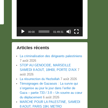
Lecteur
vidéo
00:00
01:49:31
Articles récents
La criminalisation des dirigeants palestiniens
7 août 2026
STOP AU GENOCIDE, MARSEILLE
SAMEDI 8 AOUT, 18H00, PORTE D’AIX
7
août 2026
La résurrection du Hezbollah
7 août 2026
Témoignages de Gazaouis : La survie qui
s’organise au jour le jour dans l’enfer de
Gaza – partie 733 / 3.8 – Un sourire au cœur
du déplacement
6 août 2026
MARCHE POUR LA PALESTINE, SAMEDI
8 AOUT, PARIS 19H, METRO