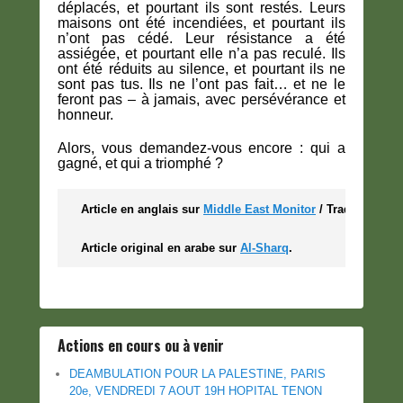
déplacés, et pourtant ils sont restés. Leurs
maisons ont été incendiées, et pourtant ils
n’ont pas cédé. Leur résistance a été
assiégée, et pourtant elle n’a pas reculé. Ils
ont été réduits au silence, et pourtant ils ne
sont pas tus. Ils ne l’ont pas fait… et ne le
feront pas – à jamais, avec persévérance et
honneur.
Alors, vous demandez-vous encore : qui a
gagné, et qui a triomphé ?
Article en anglais sur 
Middle East Monitor
 / Traduction M
Article original en arabe sur 
Al-Sharq
.
Actions en cours ou à venir
DEAMBULATION POUR LA PALESTINE, PARIS
20e, VENDREDI 7 AOUT 19H HOPITAL TENON