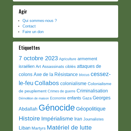
Agir
Qui sommes-nous ?
Contact
Faire un don
Etiquettes
7 octobre 2023
armement
Agriculture
attaques de
israélien
Art
Assassinats ciblés
cessez-
colons
Axe de la Résistance
blocus
Collabos
le-feu
colonialisme
Colonialisme
Criminalisation
de peuplement
Crimes de guerre
Georges
enfants
Gaza
Economie
Démolition de maison
Génocide
Géopolitique
Abdallah
Histoire
Impérialisme
Iran
Journalistes
Matériel de lutte
Liban
Martyrs