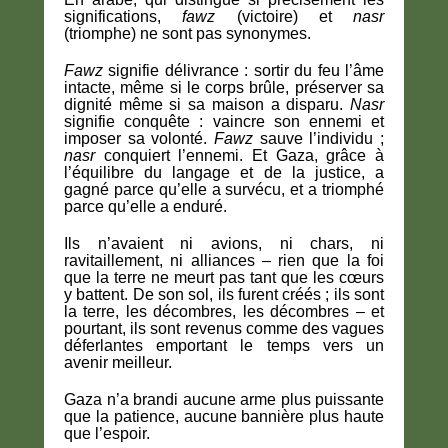
significations,
fawz
(victoire) et
nasr
(triomphe) ne sont pas synonymes.
Fawz
signifie délivrance : sortir du feu l’âme
intacte, même si le corps brûle, préserver sa
dignité même si sa maison a disparu.
Nasr
signifie conquête : vaincre son ennemi et
imposer sa volonté.
Fawz
sauve l’individu ;
nasr
conquiert l’ennemi. Et Gaza, grâce à
l’équilibre du langage et de la justice, a
gagné parce qu’elle a survécu, et a triomphé
parce qu’elle a enduré.
Ils n’avaient ni avions, ni chars, ni
ravitaillement, ni alliances – rien que la foi
que la terre ne meurt pas tant que les cœurs
y battent. De son sol, ils furent créés ; ils sont
la terre, les décombres, les décombres – et
pourtant, ils sont revenus comme des vagues
déferlantes emportant le temps vers un
avenir meilleur.
Gaza n’a brandi aucune arme plus puissante
que la patience, aucune bannière plus haute
que l’espoir.