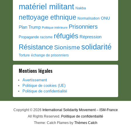
matériel militant
Nakba
nettoyage ethnique
ONU
Normalisation
Prisonniers
Plan Trump
Politique intérieure
réfugiés
Répression
Propagande
racisme
solidarité
Résistance
Sionisme
Torture
échange de prisonniers
Mentions légales
Avertissement
Politique de cookies (UE)
Politique de confidentialité
Copyright © 2026
International Solidarity Movement – ISM-France
All Rights Reserved.
Politique de confidentialité
Theme: Catch Flames by
Thèmes Catch