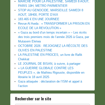
MARCHE POUR LA PALESTINE, SAMEDI 8 AOUT,
PARIS 19H, METRO PARMENTIER
STOP AU GENOCIDE, MARSEILLE SAMEDI 8
AOUT, 18H00, PORTE D’AIX
183.465 € EN UNE JOURNEE
Revue Al Awda : « TRANSFORMER LA PRISON EN
ECOLE DE LA REVOLUTION »
« Gaza au bord d’un temps incertain » – Les écrits
des trois premiers mois de l’année 2026 à Gaza, par
Mutasem Eleïwa
OCTOBRE 2026 : REJOIGNEZ LA RÉCOLTE DES
OLIVES EN PALESTINE
LA PALESTINE EN PROCES, un livre de Rafik
Chekkat
LE JOURNAL DE BISAN, à suivre, à partager
« LA GUERRE GLOBALE CONTRE LES
PEUPLES », de Mathieu Rigouste, disponible en
librairie le 18 avril 2025
Gaza attaquée : déclaration de l’ISM et appel à
l’action
Rechercher sur le site