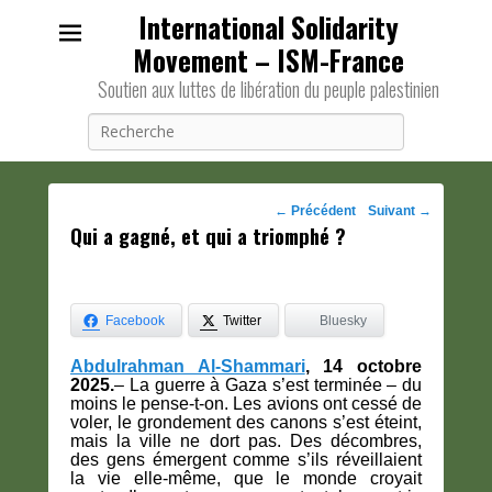
International Solidarity
Movement – ISM-France
Soutien aux luttes de libération du peuple palestinien
Recherche
Navigation
←
Précédent
Suivant
→
Qui a gagné, et qui a triomphé ?
des
posts
Facebook
Twitter
Bluesky
Abdulrahman Al-Shammari
, 14 octobre
2025.
– La guerre à Gaza s’est terminée – du
moins le pense-t-on. Les avions ont cessé de
voler, le grondement des canons s’est éteint,
mais la ville ne dort pas. Des décombres,
des gens émergent comme s’ils réveillaient
la vie elle-même, que le monde croyait