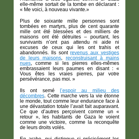
elle-même sortait de la tombe en déclarant :
« Me voici, à nouveau vivante.»
Plus de soixante mille personnes sont
tombées en martyrs, plus de cent quarante
mille ont été blessées et des milliers de
maisons ont été détruites – pourtant, les
survivants n’ont pas attendu ni aide ni
excuses de ceux qui les ont trahis et
abandonnés. Ils sont
revenus aux vestiges
de leurs maisons
,
reconstruisant à mains
nues
, comme si les pierres elles-mêmes
embrassaient leurs paumes en disant : «
Vous êtes les vraies pierres, par votre
persévérance, pas moi. »
Ils ont semé
l’espoir au milieu des
décombres
. Cette marche vers la vie étonne
le monde, tout comme leur endurance face à
une dévastation totale l’avait fait auparavant.
Ce que d’autres perçoivent comme un «
retour », les habitants de Gaza le voient
comme une victoire, comme la reconquête
de leurs droits volés.
En arabe, qui distingue si précisément les