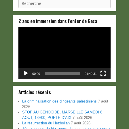
Recherche
2 ans en immersion dans l’enfer de Gaza
Lecteur
vidéo
00:00
01:49:31
Articles récents
La criminalisation des dirigeants palestiniens
7 août
2026
STOP AU GENOCIDE, MARSEILLE SAMEDI 8
AOUT, 18H00, PORTE D’AIX
7 août 2026
La résurrection du Hezbollah
7 août 2026
Témoignages de Gazaouis : La survie qui s’organise