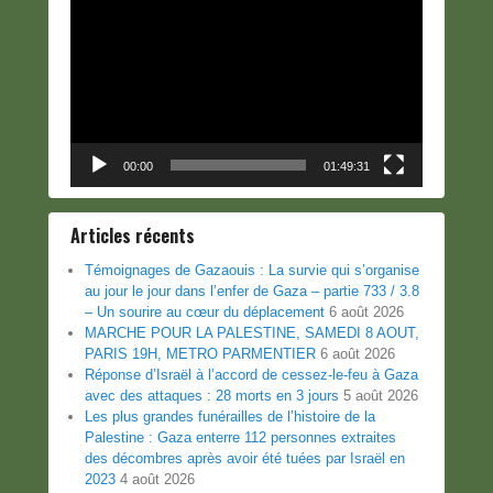
vidéo
00:00
01:49:31
Articles récents
Témoignages de Gazaouis : La survie qui s’organise
au jour le jour dans l’enfer de Gaza – partie 733 / 3.8
– Un sourire au cœur du déplacement
6 août 2026
MARCHE POUR LA PALESTINE, SAMEDI 8 AOUT,
PARIS 19H, METRO PARMENTIER
6 août 2026
Réponse d’Israël à l’accord de cessez-le-feu à Gaza
avec des attaques : 28 morts en 3 jours
5 août 2026
Les plus grandes funérailles de l’histoire de la
Palestine : Gaza enterre 112 personnes extraites
des décombres après avoir été tuées par Israël en
2023
4 août 2026