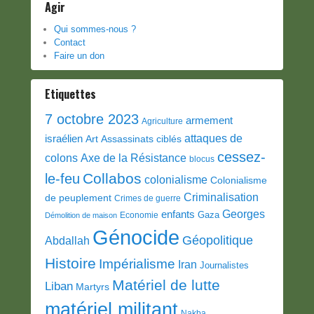
Agir
Qui sommes-nous ?
Contact
Faire un don
Etiquettes
7 octobre 2023
armement
Agriculture
attaques de
israélien
Art
Assassinats ciblés
cessez-
colons
Axe de la Résistance
blocus
Collabos
le-feu
colonialisme
Colonialisme
Criminalisation
de peuplement
Crimes de guerre
Georges
enfants
Gaza
Economie
Démolition de maison
Génocide
Géopolitique
Abdallah
Histoire
Impérialisme
Iran
Journalistes
Matériel de lutte
Liban
Martyrs
matériel militant
Nakba