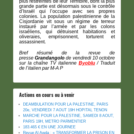
plus restreintes de leur Territoire, dont la plus
grande partie est désormais sous le contrôle
d’Israël qui l’occupe avec ses propres
colonies. La population palestinienne de la
Cisjordanie vit sous un régime de terreur
instauré par l’armée et par les colons
israéliens, qui détruisent habitations et
oliveraies, emprisonnent, torturent et
assassinent.
Bref résumé de la revue de
presse
Grandangolo
de vendredi 10 octobre
sur la chaîne TV italienne
Byoblu
/ Traduit
de l’italien par M-A P
Actions en cours ou à venir
DEAMBULATION POUR LA PALESTINE, PARIS
20e, VENDREDI 7 AOUT 19H HOPITAL TENON
MARCHE POUR LA PALESTINE, SAMEDI 8 AOUT,
PARIS 19H, METRO PARMENTIER
183.465 € EN UNE JOURNEE
Revue Al Awda : « TRANSFORMER LA PRISON EN