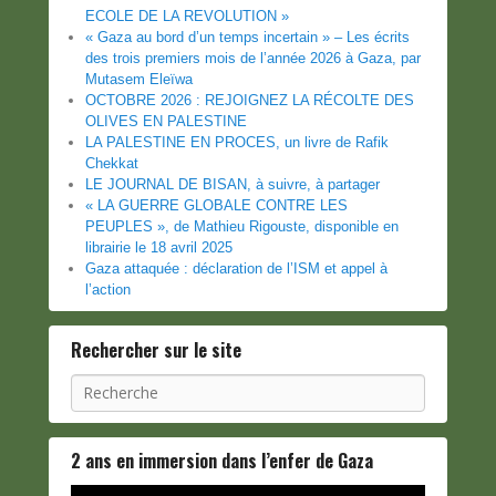
ECOLE DE LA REVOLUTION »
« Gaza au bord d’un temps incertain » – Les écrits
des trois premiers mois de l’année 2026 à Gaza, par
Mutasem Eleïwa
OCTOBRE 2026 : REJOIGNEZ LA RÉCOLTE DES
OLIVES EN PALESTINE
LA PALESTINE EN PROCES, un livre de Rafik
Chekkat
LE JOURNAL DE BISAN, à suivre, à partager
« LA GUERRE GLOBALE CONTRE LES
PEUPLES », de Mathieu Rigouste, disponible en
librairie le 18 avril 2025
Gaza attaquée : déclaration de l’ISM et appel à
l’action
Rechercher sur le site
Recherche
2 ans en immersion dans l’enfer de Gaza
Lecteur