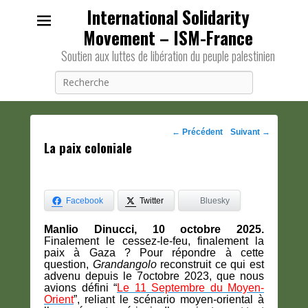
International Solidarity
Movement – ISM-France
Soutien aux luttes de libération du peuple palestinien
Recherche
Navigation
←
Précédent
Suivant
→
La paix coloniale
des
posts
Facebook
Twitter
Bluesky
Manlio Dinucci, 10 octobre 2025.
Finalement le cessez-le-feu, finalement la
paix à Gaza ? Pour répondre à cette
question,
Grandangolo
reconstruit ce qui est
advenu depuis le 7octobre 2023, que nous
avions défini “
Le 11 Septembre du Moyen-
Orient
”, reliant le scénario moyen-oriental à