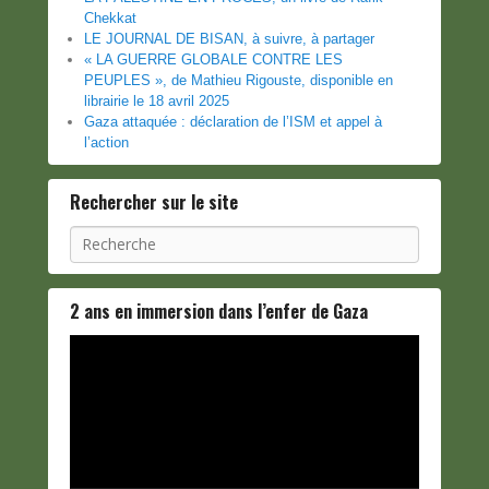
Chekkat
LE JOURNAL DE BISAN, à suivre, à partager
« LA GUERRE GLOBALE CONTRE LES
PEUPLES », de Mathieu Rigouste, disponible en
librairie le 18 avril 2025
Gaza attaquée : déclaration de l’ISM et appel à
l’action
Rechercher sur le site
Recherche
2 ans en immersion dans l’enfer de Gaza
Lecteur
vidéo