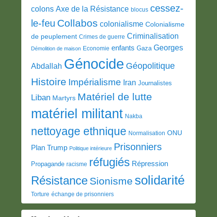
cessez-
colons
Axe de la Résistance
blocus
Collabos
le-feu
colonialisme
Colonialisme
Criminalisation
de peuplement
Crimes de guerre
Georges
enfants
Gaza
Economie
Démolition de maison
Génocide
Géopolitique
Abdallah
Histoire
Impérialisme
Iran
Journalistes
Matériel de lutte
Liban
Martyrs
matériel militant
Nakba
nettoyage ethnique
ONU
Normalisation
Prisonniers
Plan Trump
Politique intérieure
réfugiés
Répression
Propagande
racisme
solidarité
Résistance
Sionisme
Torture
échange de prisonniers