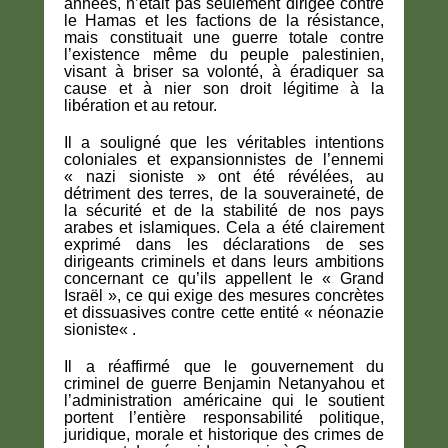
années,
n’était pas seulement dirigée contre
le Hamas et les factions de la résistance
,
mais constituait
une guerre totale contre
l’existence même du peuple palestinien
,
visant à briser sa volonté, à éradiquer sa
cause et à
nier son droit légitime à la
libération et au retour
.
Il a souligné que les véritables
intentions
coloniales et expansionnistes de l’ennemi
«
nazi sioniste » ont été révélées
, au
détriment des terres, de la souveraineté, de
la sécurité et de la stabilité de nos pays
arabes et islamiques. Cela a été clairement
exprimé dans les déclarations de ses
dirigeants criminels et dans leurs ambitions
concernant ce qu’ils appellent le
« Grand
Israël »
, ce qui exige des
mesures concrètes
et dissuasives contre cette entité « néonazie
sioniste
« .
Il a réaffirmé que
le gouvernement du
criminel de guerre Benjamin Netanyahou
et
l’administration américaine qui le soutient
portent l’entière responsabilité
politique,
juridique, morale et historique
des crimes de