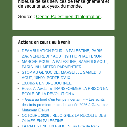
hideuse de ses services de renseignement et
de sécurité aux yeux du monde.
Source :
Centre Palestinien d’Information
.
Actions en cours ou à venir
DEAMBULATION POUR LA PALESTINE, PARIS
20e, VENDREDI 7 AOUT 19H HOPITAL TENON
MARCHE POUR LA PALESTINE, SAMEDI 8 AOUT,
PARIS 19H, METRO PARMENTIER
STOP AU GENOCIDE, MARSEILLE SAMEDI 8
AOUT, 18H00, PORTE D’AIX
183.465 € EN UNE JOURNEE
Revue Al Awda : « TRANSFORMER LA PRISON EN
ECOLE DE LA REVOLUTION »
« Gaza au bord d’un temps incertain » – Les écrits
des trois premiers mois de l’année 2026 à Gaza, par
Mutasem Eleïwa
OCTOBRE 2026 : REJOIGNEZ LA RÉCOLTE DES
OLIVES EN PALESTINE
LA PALESTINE EN PROCES, un livre de Rafik