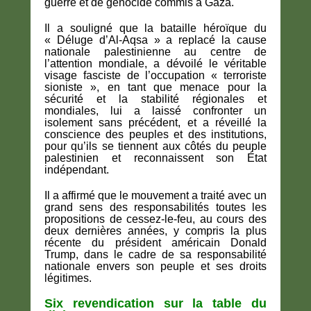
guerre et de génocide commis à Gaza.
Il a souligné que la
bataille héroïque du
« Déluge d’Al-Aqsa
» a replacé
la cause
nationale palestinienne au centre de
l’attention mondiale
, a dévoilé le
véritable
visage fasciste de l’occupation
« terroriste
sioniste »
, en tant que
menace pour la
sécurité et la stabilité régionales et
mondiales
, lui a laissé confronter un
isolement sans précédent, et a
réveillé la
conscience des peuples et des institutions
,
pour qu’ils se tiennent aux côtés du peuple
palestinien et reconnaissent son
État
indépendant
.
Il a affirmé que le mouvement
a traité avec un
grand sens des responsabilités
toutes les
propositions de cessez-le-feu, au cours des
deux dernières années, y compris
la plus
récente du président américain Donald
Trump
, dans le cadre de sa responsabilité
nationale envers son peuple et ses droits
légitimes.
Six revendication sur la table du