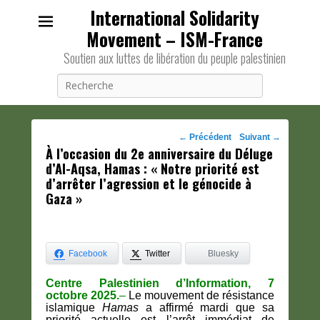
International Solidarity
Movement – ISM-France
Soutien aux luttes de libération du peuple palestinien
Recherche
Navigation
←
Précédent
Suivant
→
À l’occasion du 2e anniversaire du Déluge
des
d’Al-Aqsa, Hamas : « Notre priorité est
posts
d’arrêter l’agression et le génocide à
Gaza »
Facebook
Twitter
Bluesky
Centre Palestinien d’Information, 7
octobre 2025.
–
Le mouvement de résistance
islamique
Hamas
a affirmé mardi que sa
priorité actuelle est l’arrêt immédiat de