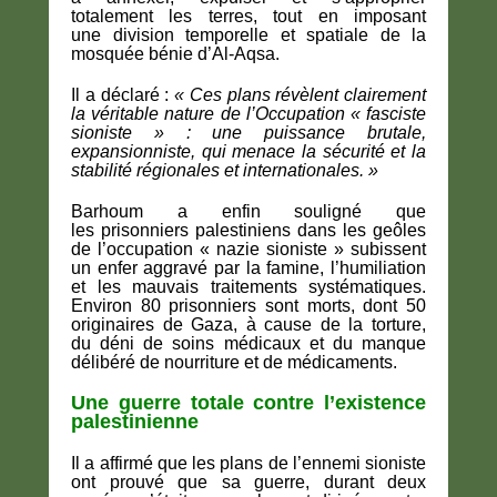
totalement les terres
, tout en imposant
une
division temporelle et spatiale de la
mosquée bénie d’Al-Aqsa
.
Il a déclaré :
«
Ces plans révèlent clairement
la véritable nature de l’Occupation « fasciste
sioniste » : une puissance brutale,
expansionniste, qui menace la sécurité et la
stabilité régionales et internationales.
»
Barhoum a enfin souligné que
les
prisonniers palestiniens dans les geôles
de l’occupation « nazie sioniste » subissent
un enfer aggravé
par la
famine, l’humiliation
et les mauvais traitements systématiques
.
Environ
80 prisonniers sont morts
, dont
50
originaires de Gaza
, à cause de la torture,
du
déni de soins médicaux
et du
manque
délibéré de nourriture et de médicaments
.
Une guerre totale contre l’existence
palestinienne
Il a affirmé que les plans de l’ennemi sioniste
ont prouvé que sa guerre, durant deux