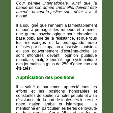
Cour pénale internationale, ainsi que la
bande de son armée criminelle, doivent être
amenés devant la justice sans délai.
»
a-t-il
ajouté.
Il a souligné que l’ennemi a lamentablement
échoué à propager des rumeurs et à mener
une guerre psychologique pour ébranler la
base populaire de la résistance, et que tous
les mensonges et la propagande noire
diffusés par l’occupation « fasciste sioniste »
et son gouvernement d’extrême-droite se
sont effondrés devant l’opinion publique
mondiale, malgré leur ciblage systématique
des journalistes (plus de 250 d’entre eux ont
été tués).
Appréciation des positions
Il a salué et hautement apprécié tous les
efforts et les positions honorables et
constantes de soutien à notre peuple et à sa
résistance, de la part de toutes les forces de
notre nation arabe et islamique. Il a
mentionné en particulier les frères de loyauté
et de sincérité :
Ansar Allah et les forces