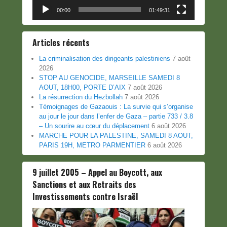
00:00
01:49:31
Articles récents
La criminalisation des dirigeants palestiniens
7 août
2026
STOP AU GENOCIDE, MARSEILLE SAMEDI 8
AOUT, 18H00, PORTE D’AIX
7 août 2026
La résurrection du Hezbollah
7 août 2026
Témoignages de Gazaouis : La survie qui s’organise
au jour le jour dans l’enfer de Gaza – partie 733 / 3.8
– Un sourire au cœur du déplacement
6 août 2026
MARCHE POUR LA PALESTINE, SAMEDI 8 AOUT,
PARIS 19H, METRO PARMENTIER
6 août 2026
9 juillet 2005 – Appel au Boycott, aux
Sanctions et aux Retraits des
Investissements contre Israël