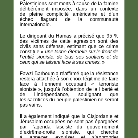
Palestiniens sont morts à cause de la famine
délibérément imposée
, dans un contexte
de
pleine complicité américaine et d’un
échec flagrant de la communauté
internationale
.
Le dirigeant du Hamas a précisé que
95 %
des victimes de cette agression sont des
civils sans défense
, estimant que ce crime
constitue
«
une tache éternelle sur le front de
l’entité sioniste, de tous ses soutiens et de
ceux qui se taisent face à ses crimes.
»
Fawzi Barhoum a réaffirmé que la résistance
restera attachée à son
choix légitime
de faire
face à
l’ennemi occupant « terroriste
sioniste »,
jusqu’à l’obtention de la liberté et
de l’indépendance, soulignant que
les
sacrifices du peuple palestinien ne seront
pas vains
.
Il a également indiqué que la
Cisjordanie et
Jérusalem occupées ne sont pas épargnées
par l’agenda fasciste
du gouvernement
d’extrême-droite sioniste, qui cherche
à
annexer, expulser et s’approprier