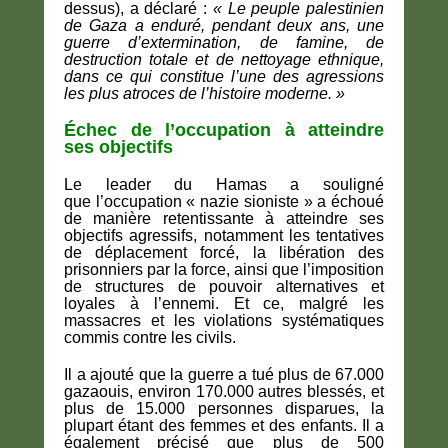
dessus), a déclaré :
«
Le peuple palestinien
de Gaza a enduré, pendant deux ans, une
guerre d’extermination, de famine, de
destruction totale et de nettoyage ethnique,
dans ce qui constitue l’une des agressions
les plus atroces de l’histoire moderne
. »
Échec de l’occupation à atteindre
ses objectifs
Le leader du Hamas a souligné
que
l’occupation « nazie sioniste »
a échoué
de manière retentissante à atteindre ses
objectifs agressifs, notamment les tentatives
de déplacement forcé, la libération des
prisonniers par la force, ainsi que l’imposition
de structures de pouvoir alternatives et
loyales à l’ennemi. Et ce, malgré les
massacres et les violations systématiques
commis contre les civils.
Il a ajouté que la guerre a tué plus de
67.000
gazaouis
, environ
170.000 autres blessés
, et
plus de
15.000 personnes disparues
, la
plupart étant des femmes et des enfants. Il a
également précisé que
plus de 500