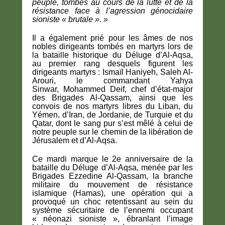
peuple, tombés au cours de la lutte et de la
résistance face à l’agression génocidaire
sioniste « brutale ».
»
Il a également prié pour les âmes de nos
nobles dirigeants tombés en martyrs lors de
la bataille historique du Déluge d’Al-Aqsa,
au premier rang desquels figurent les
dirigeants martyrs :
Ismaïl Haniyeh
,
Saleh Al-
Arouri
,
le commandant Yahya
Sinwar
,
Mohammed Deif
, chef d’état-major
des Brigades Al-Qassam, ainsi que les
convois de nos martyrs libres du Liban, du
Yémen, d’Iran, de Jordanie, de Turquie et du
Qatar, dont le sang pur s’est mêlé à celui de
notre peuple sur le chemin de la libération de
Jérusalem et d’Al-Aqsa.
Ce mardi marque le
2e anniversaire de la
bataille du Déluge d’Al-Aqsa
, menée par les
Brigades Ezzedine Al-Qassam, la branche
militaire du mouvement de résistance
islamique (Hamas), une opération qui a
provoqué un choc retentissant au sein du
système sécuritaire de
l’ennemi occupant
« néonazi sioniste »
, ébranlant l’image