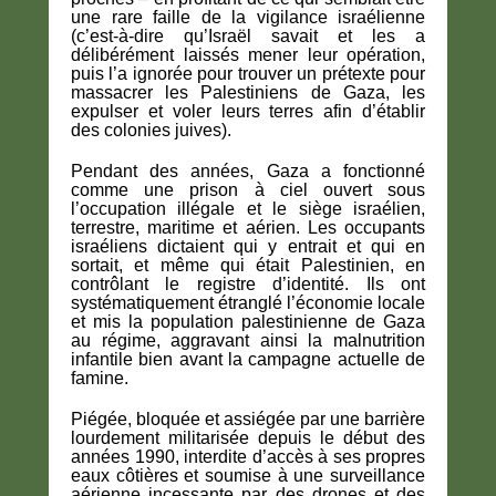
une rare faille de la vigilance israélienne
(c’est-à-dire qu’Israël savait et les a
délibérément laissés mener leur opération,
puis l’a ignorée pour trouver un prétexte pour
massacrer les Palestiniens de Gaza, les
expulser et voler leurs terres afin d’établir
des colonies juives).
Pendant des années, Gaza a fonctionné
comme une prison à ciel ouvert sous
l’occupation illégale et le siège israélien,
terrestre, maritime et aérien. Les occupants
israéliens dictaient qui y entrait et qui en
sortait, et même qui était Palestinien, en
contrôlant le registre d’identité. Ils ont
systématiquement étranglé l’économie locale
et mis la population palestinienne de Gaza
au régime, aggravant ainsi la malnutrition
infantile bien avant la campagne actuelle de
famine.
Piégée, bloquée et assiégée par une barrière
lourdement militarisée depuis le début des
années 1990, interdite d’accès à ses propres
eaux côtières et soumise à une surveillance
aérienne incessante par des drones et des