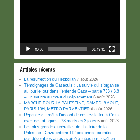
Lecteur
vidéo
00:00
01:49:31
Articles récents
La résurrection du Hezbollah
7 août 2026
Témoignages de Gazaouis : La survie qui s’organise
au jour le jour dans l’enfer de Gaza – partie 733 / 3.8
– Un sourire au cœur du déplacement
6 août 2026
MARCHE POUR LA PALESTINE, SAMEDI 8 AOUT,
PARIS 19H, METRO PARMENTIER
6 août 2026
Réponse d’Israël à l’accord de cessez-le-feu à Gaza
avec des attaques : 28 morts en 3 jours
5 août 2026
Les plus grandes funérailles de l’histoire de la
Palestine : Gaza enterre 112 personnes extraites
des décombres après avoir été tuées par Israël en