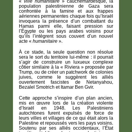
«
ville humanitaire
» cauchemardesque, la
population palestinienne de Gaza sera
confrontée à la famine et aux frappes
aériennes permanentes chaque fois qu’Israël
invoquera la présence d’un combattant du
Hamas parmi elle, faisant pression sur
l’Égypte ou les pays arabes voisins pour
qu’ils l’intègrent sous couvert d’un nouvel
acte «
humanitaire
».
À ce stade, la seule question non résolue
sera le sort du territoire lui-même : il pourrait
s’agir de construire un luxueux complexe
côtier similaire à la « Riviera » proposée par
Trump, ou de créer un patchwork de colonies
juives, comme le suggèrent les alliés
ouvertement fascistes de Netanyahou,
Bezalel Smotrich et Itamar Ben Gvir.
Cette approche s’inspire d’un plan ancien,
mis en œuvre lors de la création violente
d’Israël en 1948. Les Palestiniens
autochtones furent expulsés de force de
leurs villes et villages de ce qui était alors la
Palestine et repoussés vers les pays voisins.
Soutenu par ses alliés occidentaux, l’État