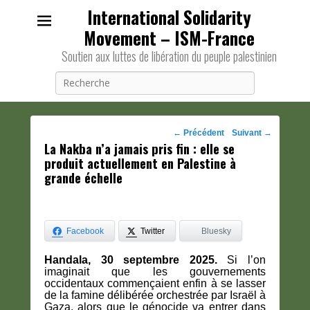
International Solidarity
Movement – ISM-France
Soutien aux luttes de libération du peuple palestinien
Recherche
Navigation
←
Précédent
Suivant
→
La Nakba n’a jamais pris fin : elle se
des
produit actuellement en Palestine à
posts
grande échelle
Facebook
Twitter
Bluesky
Handala, 30 septembre 2025.
Si l’on
imaginait que les gouvernements
occidentaux commençaient enfin à se lasser
de la famine délibérée orchestrée par Israël à
Gaza, alors que le génocide va entrer dans