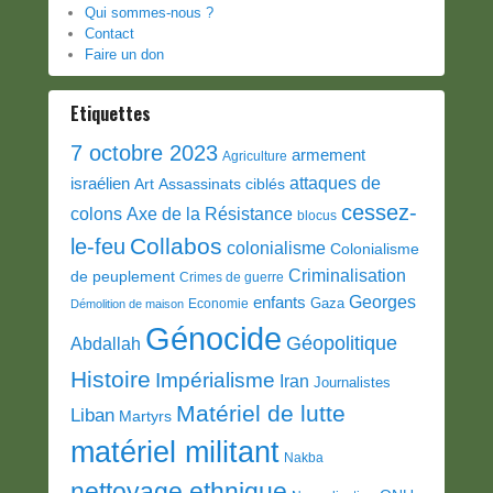
Qui sommes-nous ?
Contact
Faire un don
Etiquettes
7 octobre 2023
armement
Agriculture
attaques de
israélien
Art
Assassinats ciblés
cessez-
colons
Axe de la Résistance
blocus
Collabos
le-feu
colonialisme
Colonialisme
Criminalisation
de peuplement
Crimes de guerre
Georges
enfants
Gaza
Economie
Démolition de maison
Génocide
Géopolitique
Abdallah
Histoire
Impérialisme
Iran
Journalistes
Matériel de lutte
Liban
Martyrs
matériel militant
Nakba
nettoyage ethnique