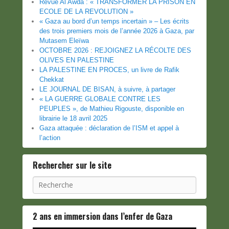
Revue Al Awda : « TRANSFORMER LA PRISON EN
ECOLE DE LA REVOLUTION »
« Gaza au bord d’un temps incertain » – Les écrits
des trois premiers mois de l’année 2026 à Gaza, par
Mutasem Eleïwa
OCTOBRE 2026 : REJOIGNEZ LA RÉCOLTE DES
OLIVES EN PALESTINE
LA PALESTINE EN PROCES, un livre de Rafik
Chekkat
LE JOURNAL DE BISAN, à suivre, à partager
« LA GUERRE GLOBALE CONTRE LES
PEUPLES », de Mathieu Rigouste, disponible en
librairie le 18 avril 2025
Gaza attaquée : déclaration de l’ISM et appel à
l’action
Rechercher sur le site
Recherche
2 ans en immersion dans l’enfer de Gaza