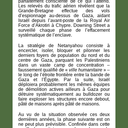
parfaitement consciente de ce qui l’attend.
Les relevés du trafic aérien révèlent que la
Grande-Bretagne effectue des vols
d’espionnage au-dessus de Gaza, aidant
Israël depuis l’avant-poste de la Royal Air
Force d’Akrotiri à Chypre. Downing Street a
surveillé chaque phase de l’effacement
systématique de l’enclave.
La stratégie de Netanyahou consiste à
encercler, isoler, bloquer et pilonner les
derniers foyers de population du nord et du
centre de Gaza, parquant les Palestiniens
dans un vaste camp de concentration –
faussement qualifié de «
ville humanitaire
» –
le long de l’étroite frontière entre la bande de
Gaza et l’Égypte. Par la suite, Israël
déploiera probablement les mêmes équipes
de démolition actives ailleurs à Gaza pour
détruire systématiquement au bulldozer ou
faire exploser les structures encore debout,
pâté de maisons après pâté de maisons.
Au vu de la situation observée ces deux
dernières années, la phase suivante est on
ne peut plus prévisible. Confinée dans cette