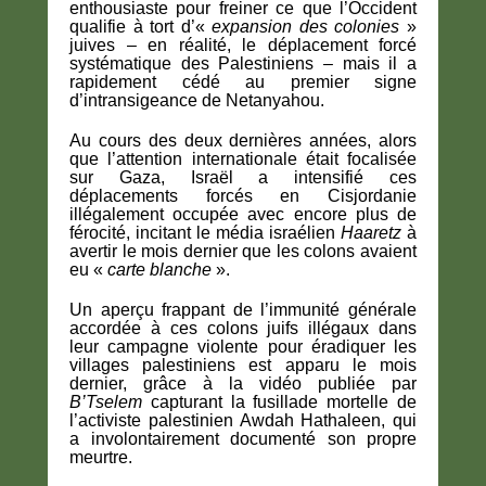
enthousiaste pour freiner ce que l’Occident
qualifie à tort d’«
expansion des colonies
»
juives – en réalité, le déplacement forcé
systématique des Palestiniens – mais il a
rapidement cédé au premier signe
d’intransigeance de Netanyahou.
Au cours des deux dernières années, alors
que l’attention internationale était focalisée
sur Gaza, Israël a intensifié ces
déplacements forcés en Cisjordanie
illégalement occupée avec encore plus de
férocité, incitant le média israélien
Haaretz
à
avertir le mois dernier que les colons avaient
eu «
carte blanche
».
Un aperçu frappant de l’immunité générale
accordée à ces colons juifs illégaux dans
leur campagne violente pour éradiquer les
villages palestiniens est apparu le mois
dernier, grâce à la vidéo publiée par
B’Tselem
capturant la fusillade mortelle de
l’activiste palestinien Awdah Hathaleen, qui
a involontairement documenté son propre
meurtre.