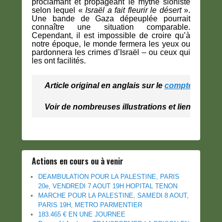
proclamant et propageant le mythe sioniste
selon lequel «
Israël a fait fleurir le désert
».
Une bande de Gaza dépeuplée pourrait
connaître une situation comparable.
Cependant, il est impossible de croire qu’à
notre époque, le monde fermera les yeux ou
pardonnera les crimes d’Israël – ou ceux qui
les ont facilités.
Article original en anglais sur le 
compte X de H
Voir de nombreuses illustrations et liens sur l'ar
Actions en cours ou à venir
DEAMBULATION POUR LA PALESTINE, PARIS
20e, VENDREDI 7 AOUT 19H HOPITAL TENON
MARCHE POUR LA PALESTINE, SAMEDI 8 AOUT,
PARIS 19H, METRO PARMENTIER
183.465 € EN UNE JOURNEE