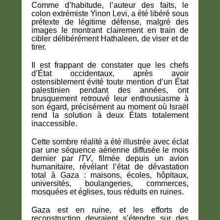
Comme d’habitude, l’auteur des faits, le
colon extrémiste Yinon Levi, a été libéré sous
prétexte de légitime défense, malgré des
images le montrant clairement en train de
cibler délibérément Hathaleen, de viser et de
tirer.
Il est frappant de constater que les chefs
d’État occidentaux, après avoir
ostensiblement évité toute mention d’un État
palestinien pendant des années, ont
brusquement retrouvé leur enthousiasme à
son égard, précisément au moment où Israël
rend la solution à deux États totalement
inaccessible.
Cette sombre réalité a été illustrée avec éclat
par une séquence aérienne diffusée le mois
dernier par
ITV
, filmée depuis un avion
humanitaire, révélant l’état de dévastation
total à Gaza : maisons, écoles, hôpitaux,
universités, boulangeries, commerces,
mosquées et églises, tous réduits en ruines.
Gaza est en ruine, et les efforts de
reconstruction devraient s’étendre sur des