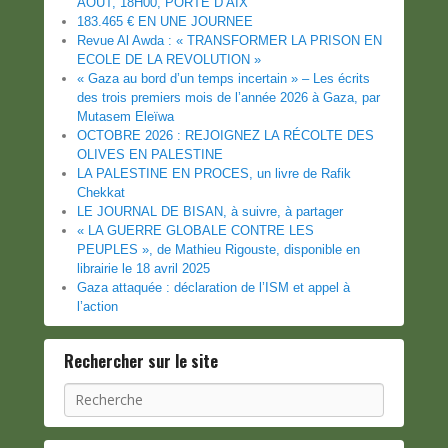
AOUT, 18H00, PORTE D’AIX
183.465 € EN UNE JOURNEE
Revue Al Awda : « TRANSFORMER LA PRISON EN
ECOLE DE LA REVOLUTION »
« Gaza au bord d’un temps incertain » – Les écrits
des trois premiers mois de l’année 2026 à Gaza, par
Mutasem Eleïwa
OCTOBRE 2026 : REJOIGNEZ LA RÉCOLTE DES
OLIVES EN PALESTINE
LA PALESTINE EN PROCES, un livre de Rafik
Chekkat
LE JOURNAL DE BISAN, à suivre, à partager
« LA GUERRE GLOBALE CONTRE LES
PEUPLES », de Mathieu Rigouste, disponible en
librairie le 18 avril 2025
Gaza attaquée : déclaration de l’ISM et appel à
l’action
Rechercher sur le site
Recherche