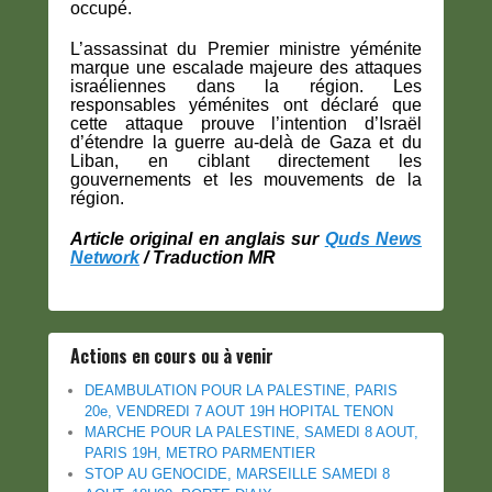
occupé.
L’assassinat du Premier ministre yéménite
marque une escalade majeure des attaques
israéliennes dans la région. Les
responsables yéménites ont déclaré que
cette attaque prouve l’intention d’Israël
d’étendre la guerre au-delà de Gaza et du
Liban, en ciblant directement les
gouvernements et les mouvements de la
région.
Article original en anglais sur
Quds News
Network
/ Traduction MR
Actions en cours ou à venir
DEAMBULATION POUR LA PALESTINE, PARIS
20e, VENDREDI 7 AOUT 19H HOPITAL TENON
MARCHE POUR LA PALESTINE, SAMEDI 8 AOUT,
PARIS 19H, METRO PARMENTIER
STOP AU GENOCIDE, MARSEILLE SAMEDI 8