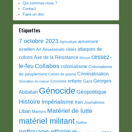
Qui sommes-nous ?
Contact
Faire un don
Etiquettes
7 octobre 2023
armement
Agriculture
attaques de
israélien
Art
Assassinats ciblés
cessez-
colons
Axe de la Résistance
blocus
Collabos
le-feu
colonialisme
Colonialisme
Criminalisation
de peuplement
Crimes de guerre
Georges
enfants
Gaza
Economie
Démolition de maison
Génocide
Géopolitique
Abdallah
Histoire
Impérialisme
Iran
Journalistes
Matériel de lutte
Liban
Martyrs
matériel militant
Nakba
nettoyage ethnique