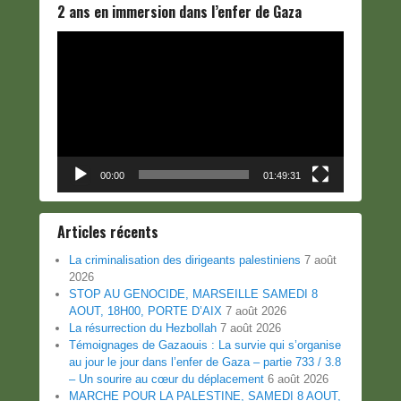
2 ans en immersion dans l’enfer de Gaza
Lecteur
vidéo
00:00
01:49:31
Articles récents
La criminalisation des dirigeants palestiniens
7 août
2026
STOP AU GENOCIDE, MARSEILLE SAMEDI 8
AOUT, 18H00, PORTE D’AIX
7 août 2026
La résurrection du Hezbollah
7 août 2026
Témoignages de Gazaouis : La survie qui s’organise
au jour le jour dans l’enfer de Gaza – partie 733 / 3.8
– Un sourire au cœur du déplacement
6 août 2026
MARCHE POUR LA PALESTINE, SAMEDI 8 AOUT,