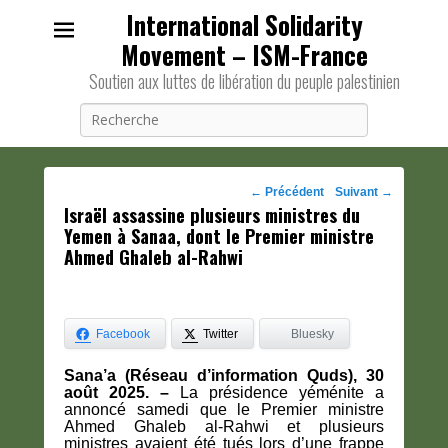
International Solidarity
Movement – ISM-France
Soutien aux luttes de libération du peuple palestinien
Recherche
Navigation
←
Précédent
Suivant
→
Israël assassine plusieurs ministres du
des
Yemen à Sanaa, dont le Premier ministre
posts
Ahmed Ghaleb al-Rahwi
Facebook
Twitter
Bluesky
Sana’a (Réseau d’information Quds), 30
août 2025. –
La présidence yéménite a
annoncé samedi que le Premier ministre
Ahmed Ghaleb al-Rahwi et plusieurs
ministres avaient été tués lors d’une frappe